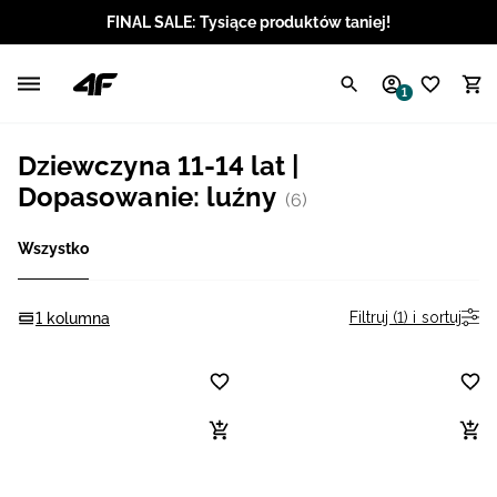
FINAL SALE: Tysiące produktów taniej!
Polski / PLN
1
Angielski / EUR
Dziewczyna 11-14 lat |
Angielski / USD
Dopasowanie: luźny
(6)
Angielski / GBP
Wszystko
Chorwacki / EUR
Filtruj (1) i sortuj
1 kolumna
Czeski / CZK
Litewski / EUR
Łotewski / EUR