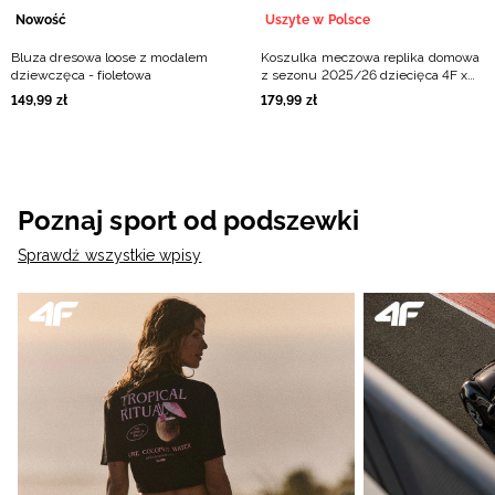
Nowość
Uszyte w Polsce
Bluza dresowa loose z modalem
Koszulka meczowa replika domowa
dziewczęca - fioletowa
z sezonu 2025/26 dziecięca 4F x
WKS Czarni Radom - biała
149
,
99
zł
179
,
99
zł
Poznaj sport od podszewki
Sprawdź wszystkie wpisy