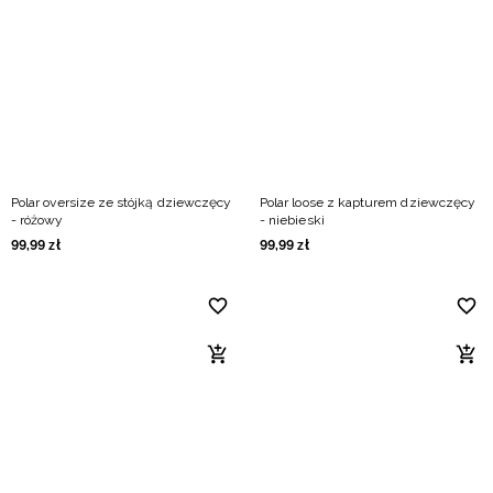
Niemiecki / EUR
Rumuński / RON
Słowacki / EUR
Ukraiński / UAH
Polar oversize ze stójką dziewczęcy
Polar loose z kapturem dziewczęcy
- różowy
- niebieski
99
,
99
zł
99
,
99
zł