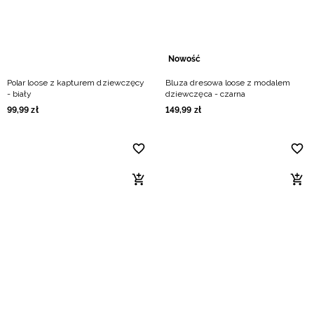
Nowość
Polar loose z kapturem dziewczęcy
Bluza dresowa loose z modalem
- biały
dziewczęca - czarna
99
,
99
zł
149
,
99
zł