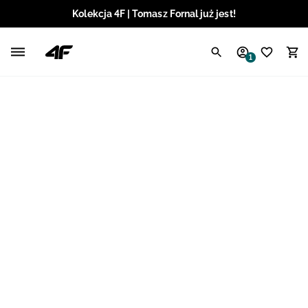
Kolekcja 4F | Tomasz Fornal już jest!
Polski / PLN
1
Angielski / EUR
Angielski / USD
Angielski / GBP
Chorwacki / EUR
Czeski / CZK
Litewski / EUR
Łotewski / EUR