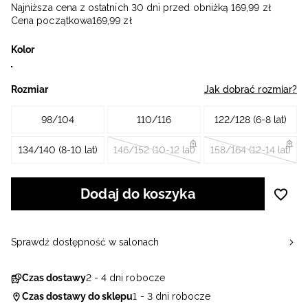
Najniższa cena z ostatnich 30 dni przed obniżką
169
,
99
zł
Cena początkowa
169
,
99
zł
Kolor
Rozmiar
Jak dobrać rozmiar?
98/104
110/116
122/128 (6-8 lat)
134/140 (8-10 lat)
146/152 (10-12 lat)
158/164 (12-14 lat)
Dodaj do koszyka
Sprawdź dostępność w salonach
Czas dostawy
2 - 4 dni robocze
Czas dostawy do sklepu
1 - 3 dni robocze