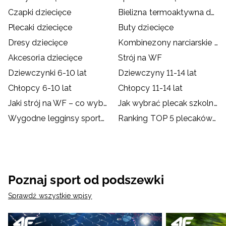
Czapki dziecięce
Bielizna termoaktywna dziecięca
Plecaki dziecięce
Buty dziecięce
Dresy dziecięce
Kombinezony narciarskie dziecięce
Akcesoria dziecięce
Strój na WF
Dziewczynki 6-10 lat
Dziewczyny 11-14 lat
Chłopcy 6-10 lat
Chłopcy 11-14 lat
Jaki strój na WF – co wybrać dla dziecka?
Jak wybrać plecak szkolny?
Wygodne legginsy sportowe dla dzieci
Ranking TOP 5 plecaków szkolnych od 4F
Poznaj sport od podszewki
Sprawdź wszystkie wpisy