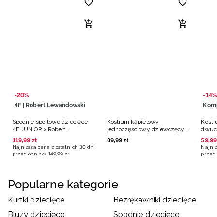
-20%
-14%
4F | Robert Lewandowski
Kom
Spodnie sportowe dziecięce
Kostium kąpielowy
Kosti
4F JUNIOR x Robert
jednoczęściowy dziewczęcy -
dwucz
Lewandowski - czarne
multikolor
różo
119
,
99
zł
89
,
99
zł
59
,
99
Najniższa cena z ostatnich 30 dni
Najniż
przed obniżką
149
,
99
zł
przed 
Popularne kategorie
Kurtki dziecięce
Bezrękawniki dziecięce
Bluzy dziecięce
Spodnie dziecięce