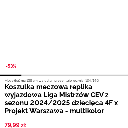
Niemiecki / EUR
Rumuński / RON
Słowacki / EUR
Ukraiński / UAH
-53%
Model(ka) ma 138 cm wzrostu i prezentuje rozmiar 134/140
Koszulka meczowa replika
wyjazdowa Liga Mistrzów CEV z
sezonu 2024/2025 dziecięca 4F x
Projekt Warszawa - multikolor
79
,
99
zł