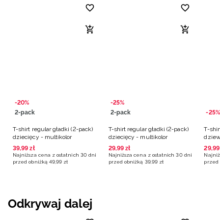
-20%
-25%
2-pack
2-pack
-25%
T-shirt regular gładki (2-pack)
T-shirt regular gładki (2-pack)
T-shi
dziecięcy - multikolor
dziecięcy - multikolor
dziew
39
,
99
zł
29
,
99
zł
29
,
99
Najniższa cena z ostatnich 30 dni
Najniższa cena z ostatnich 30 dni
Najniż
przed obniżką
49
,
99
zł
przed obniżką
39
,
99
zł
przed 
Odkrywaj dalej