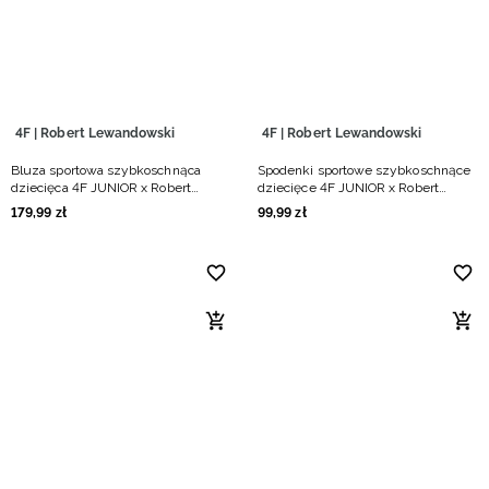
Niemiecki / EUR
Rumuński / RON
Słowacki / EUR
4F | Robert Lewandowski
4F | Robert Lewandowski
Bluza sportowa szybkoschnąca
Spodenki sportowe szybkoschnące
Ukraiński / UAH
dziecięca 4F JUNIOR x Robert
dziecięce 4F JUNIOR x Robert
Lewandowski - czarna
Lewandowski - czarne
179
,
99
zł
99
,
99
zł