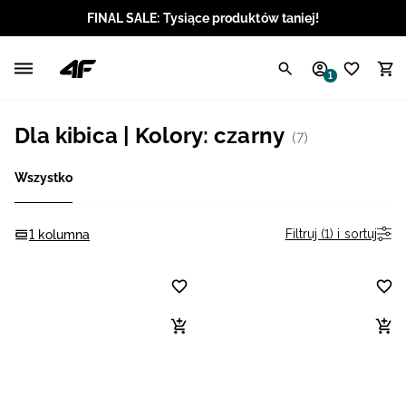
FINAL SALE: Tysiące produktów taniej!
Polski / PLN
1
Angielski / EUR
Dla kibica | Kolory: czarny
(7)
Angielski / USD
Wszystko
Angielski / GBP
Chorwacki / EUR
Filtruj (1) i sortuj
1 kolumna
Czeski / CZK
Litewski / EUR
Łotewski / EUR