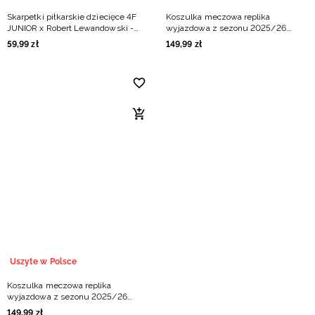
Skarpetki piłkarskie dziecięce 4F
Koszulka meczowa replika
JUNIOR x Robert Lewandowski -
wyjazdowa z sezonu 2025/26
czarne
dziecięca 4F x Sokół & Hagric
59
,
99
zł
149
,
99
zł
Mogilno - czarna
Uszyte w Polsce
Koszulka meczowa replika
wyjazdowa z sezonu 2025/26
dziecięca 4F x Uni Opole - czarna
149
,
99
zł