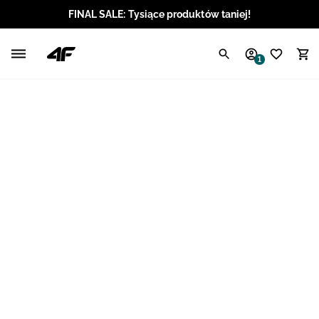
FINAL SALE: Tysiące produktów taniej!
Polski / PLN
1
Angielski / EUR
Angielski / USD
Angielski / GBP
Chorwacki / EUR
Czeski / CZK
Litewski / EUR
Łotewski / EUR