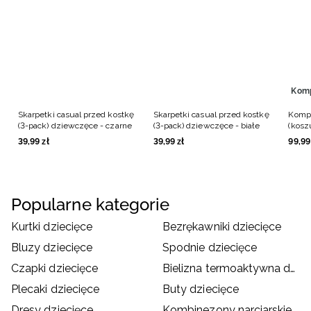
Kom
Skarpetki casual przed kostkę
Skarpetki casual przed kostkę
Kompl
(3-pack) dziewczęce - czarne
(3-pack) dziewczęce - białe
(kosz
dziew
39
,
99
zł
39
,
99
zł
99
,
99
Popularne kategorie
Kurtki dziecięce
Bezrękawniki dziecięce
Bluzy dziecięce
Spodnie dziecięce
Czapki dziecięce
Bielizna termoaktywna dziecięca
Plecaki dziecięce
Buty dziecięce
Dresy dziecięce
Kombinezony narciarskie dziecięce