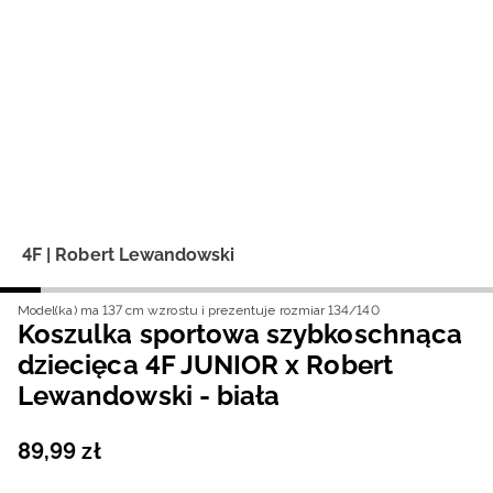
Niemiecki / EUR
Rumuński / RON
Słowacki / EUR
Ukraiński / UAH
4F | Robert Lewandowski
Model(ka) ma 137 cm wzrostu i prezentuje rozmiar 134/140
Koszulka sportowa szybkoschnąca
dziecięca 4F JUNIOR x Robert
Lewandowski - biała
89
,
99
zł