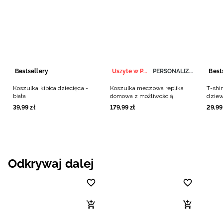
Bestsellery
Uszyte w Polsce
PERSONALIZACJA
Best
Koszulka kibica dziecięca -
Koszulka meczowa replika
T-shir
biała
domowa z możliwością
dziew
personalizacji dziecięca 4F x
39
,
99
zł
179
,
99
zł
29
,
99
Polska Siatkówka - biała
Odkrywaj dalej