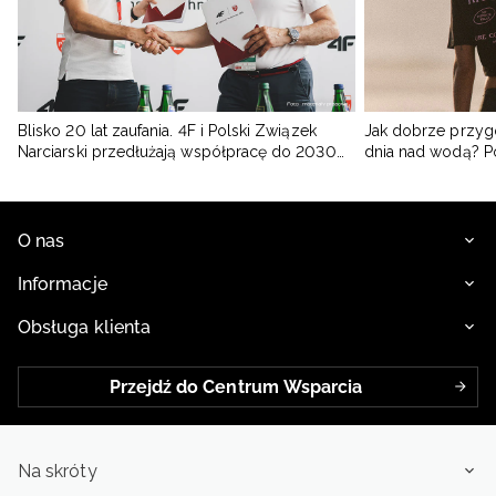
Blisko 20 lat zaufania. 4F i Polski Związek
Jak dobrze przyg
Narciarski przedłużają współpracę do 2030
dnia nad wodą? 
roku
O nas
Informacje
Obsługa klienta
Przejdź do Centrum Wsparcia
Na skróty