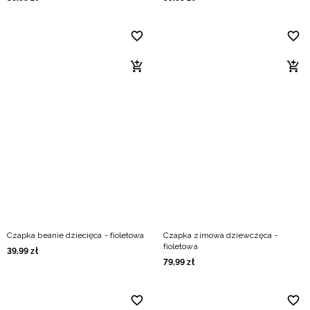
Czapka beanie dziecięca - fioletowa
Czapka zimowa dziewczęca -
fioletowa
39
,
99
zł
79
,
99
zł