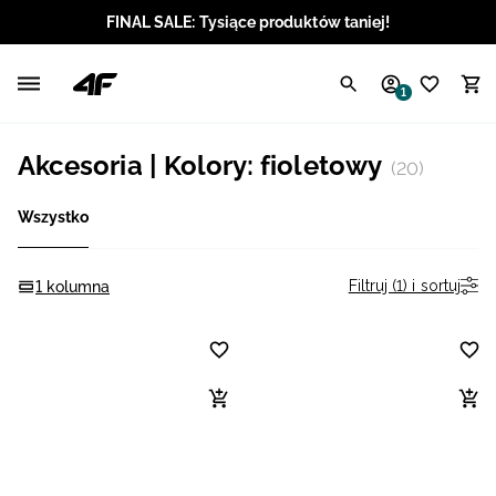
FINAL SALE: Tysiące produktów taniej!
Polski / PLN
1
Angielski / EUR
Akcesoria | Kolory: fioletowy
(20)
Angielski / USD
Wszystko
Angielski / GBP
Chorwacki / EUR
Filtruj (1) i sortuj
1 kolumna
Czeski / CZK
Litewski / EUR
Łotewski / EUR