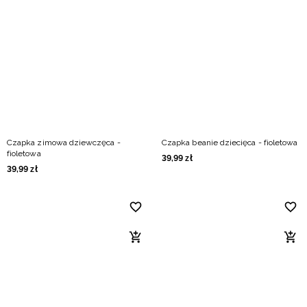
Czapka zimowa dziewczęca -
Czapka beanie dziecięca - fioletowa
fioletowa
39
,
99
zł
39
,
99
zł