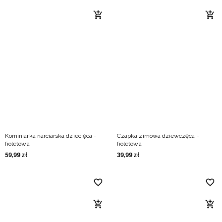
Kominiarka narciarska dziecięca -
Czapka zimowa dziewczęca -
fioletowa
fioletowa
59
,
99
zł
39
,
99
zł