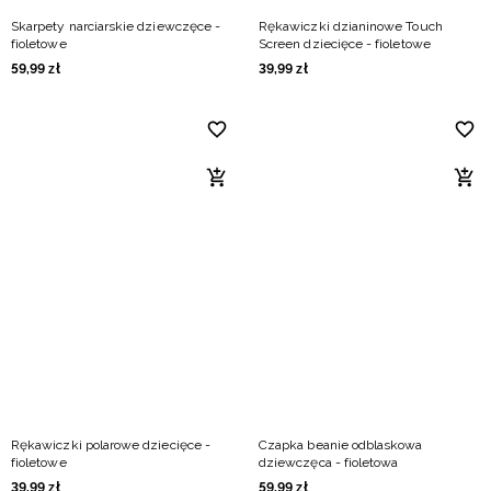
Skarpety narciarskie dziewczęce -
Rękawiczki dzianinowe Touch
fioletowe
Screen dziecięce - fioletowe
59
,
99
zł
39
,
99
zł
Rękawiczki polarowe dziecięce -
Czapka beanie odblaskowa
fioletowe
dziewczęca - fioletowa
39
,
99
zł
59
,
99
zł