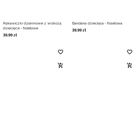
Rękawiczki dzianinowe z wiskozą
Bandana dziecięca - fioletowa
dziecięce - fioletowe
39
,
99
zł
39
,
99
zł