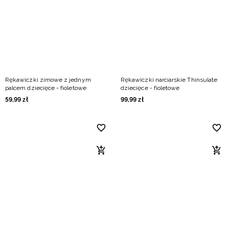
Niemiecki / EUR
Rumuński / RON
Słowacki / EUR
Rękawiczki zimowe z jednym
Rękawiczki narciarskie Thinsulate
Ukraiński / UAH
palcem dziecięce - fioletowe
dziecięce - fioletowe
59
,
99
zł
99
,
99
zł