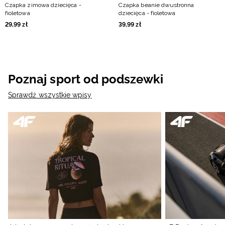
Czapka zimowa dziecięca -
Czapka beanie dwustronna
fioletowa
dziecięca - fioletowa
29
,
99
zł
39
,
99
zł
Poznaj sport od podszewki
Sprawdź wszystkie wpisy