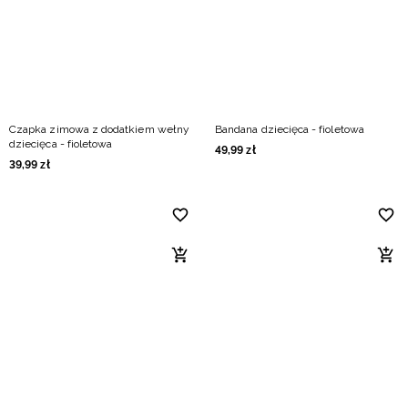
Czapka zimowa z dodatkiem wełny
Bandana dziecięca - fioletowa
dziecięca - fioletowa
49
,
99
zł
39
,
99
zł