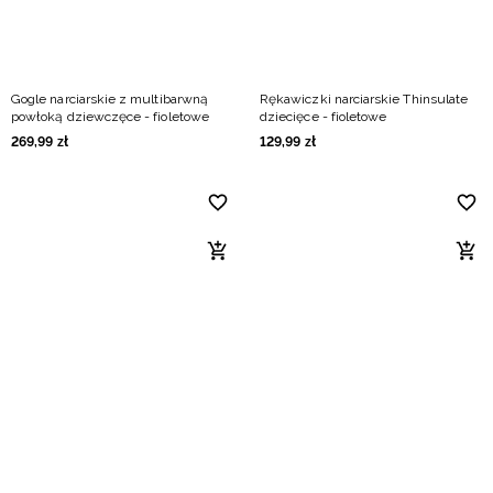
Gogle narciarskie z multibarwną
Rękawiczki narciarskie Thinsulate
powłoką dziewczęce - fioletowe
dziecięce - fioletowe
269
,
99
zł
129
,
99
zł