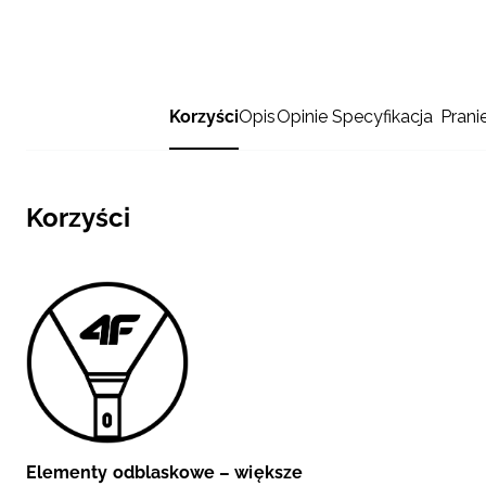
Korzyści
Opis
Opinie
Specyfikacja
Prani
Korzyści
Elementy odblaskowe – większe