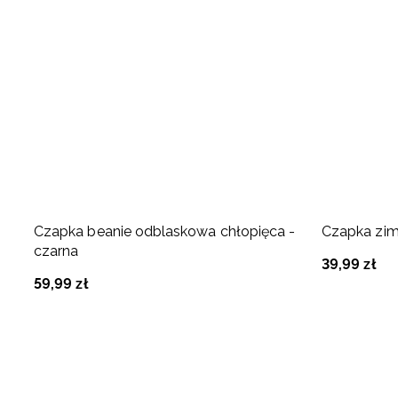
Czapka beanie odblaskowa chłopięca -
Czapka zim
czarna
39
,
99
zł
59
,
99
zł