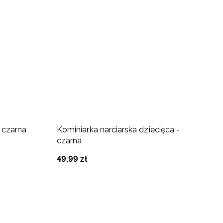
 czarna
Kominiarka narciarska dziecięca -
C
czarna
3
49
,
99
zł