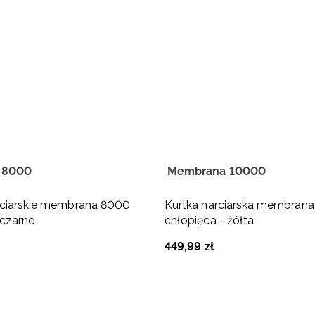
 8000
Membrana 10000
rciarskie membrana 8000
Kurtka narciarska membran
 czarne
chłopięca - żółta
449
,
99
zł