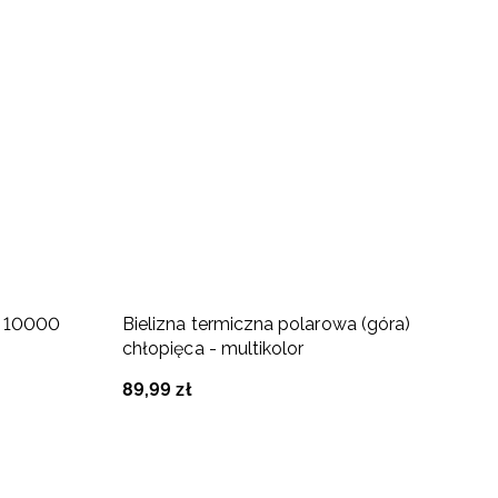
a 10000
Bielizna termiczna polarowa (góra)
K
chłopięca - multikolor
c
89
,
99
zł
3