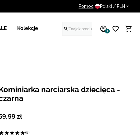
Pomoc
14 dni na darmowy zwrot
Polski / PLN
ALE
Kolekcje
1
Kominiarka narciarska dziecięca -
czarna
59
,
99
zł
(5)