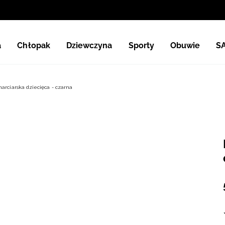
a
Chłopak
Dziewczyna
Sporty
Obuwie
S
arciarska dziecięca - czarna