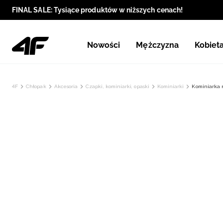
FINAL SALE: Tysiące produktów w niższych cenach!
Nowości
Mężczyzna
Kobiet
4F
Chłopak
Akcesoria
Czapki, kominiarki, opaski
Kominiarki
Kominiarka n