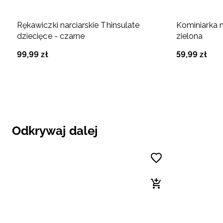
Rękawiczki narciarskie Thinsulate
Kominiarka n
dziecięce - czarne
zielona
99
,
99
zł
59
,
99
zł
Odkrywaj dalej