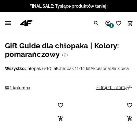
FINAL SALE: Tysiące produktów taniej!
Polski / PLN
1
Angielski / EUR
Gift Guide dla chłopaka | Kolory:
Angielski / USD
pomarańczowy
(2)
Angielski / GBP
Wszystko
Chłopak 6-10 lat
Chłopak 11-14 lat
Akcesoria
Dla kibica
Chorwacki / EUR
Filtruj (1) i sortuj
1 kolumna
Czeski / CZK
Litewski / EUR
Łotewski / EUR