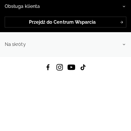
Obsługa klienta
Przejdź do Centrum Wsparcia
Na skróty
Pobierz Aplikację:
App Store
Google Play
App Gallery
Wszystkie prawa zastrzeżone © 2026
4f.com.pl: Odzież, obuwie i akcesoria sportowe | Powered by OTCF