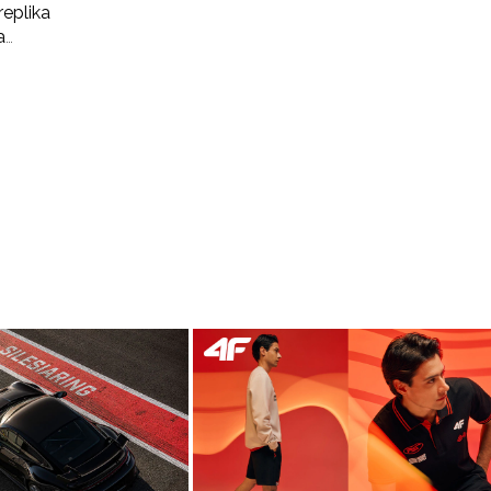
eplika
a
ne