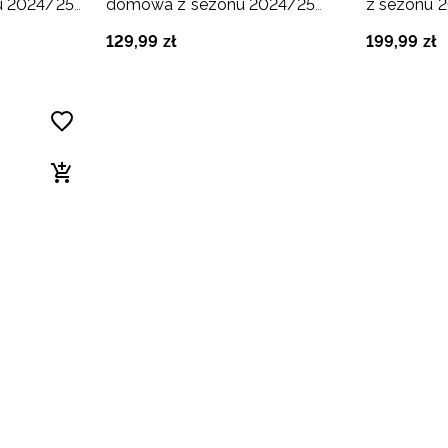
u 2024/25
domowa z sezonu 2024/25
z sezonu 
ia Stargard
dziecięca 4F x Ślęza Wrocław -
4F x Stal M
129
,
99
zł
199
,
99
zł
multikolor