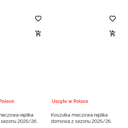
Polsce
Uszyte w Polsce
meczowa replika
Koszulka meczowa replika
 sezonu 2025/26
domowa z sezonu 2025/26
4F x Uni Opole -
dziecięca 4F x WKS Czarni