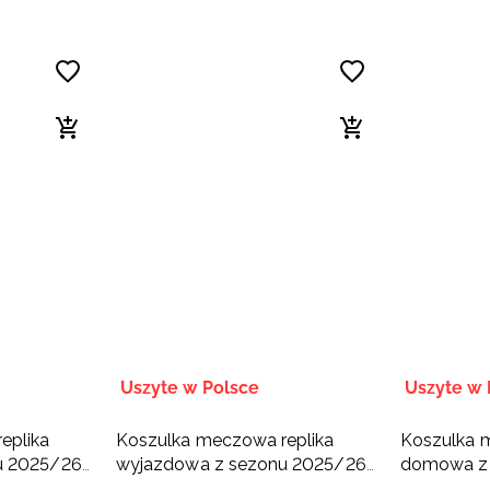
Uszyte w Polsce
Uszyte w 
eplika
Koszulka meczowa replika
Koszulka 
u 2025/26
wyjazdowa z sezonu 2025/26
domowa z
 & Hagric
dziecięca 4F x Uni Opole -
dziecięca 