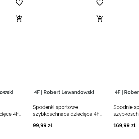
dowski
4F | Robert Lewandowski
4F | Robe
Spodenki sportowe
Spodnie s
cięce 4F
szybkoschnące dziecięce 4F
szybkosch
ewandowski
JUNIOR x Robert Lewandowski
JUNIOR x 
99
,
99
zł
169
,
99
zł
- fioletowe
- czarne