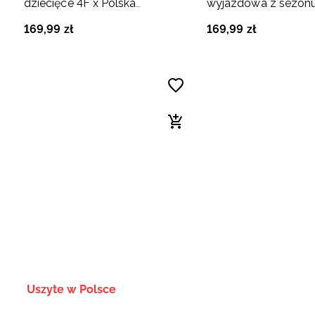
dziecięce 4F x Polska
wyjazdowa z sezon
Siatkówka - zielone
dziecięca 4F x Spójn
169
,
99
zł
169
,
99
zł
- multikolor
Uszyte w Polsce