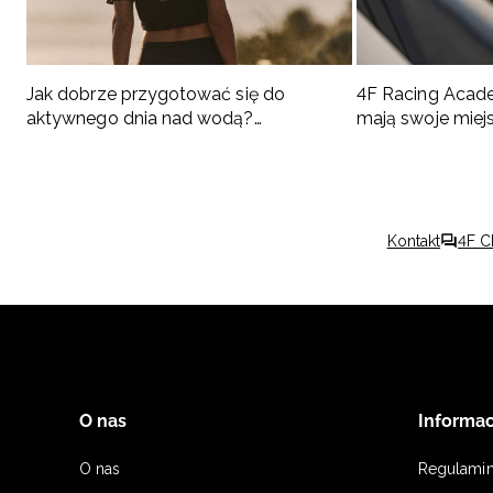
Jak dobrze przygotować się do
4F Racing Acad
aktywnego dnia nad wodą?
mają swoje miej
Podpowiadamy, co spakować
Kontakt
4F C
O nas
Informac
O nas
Regulami