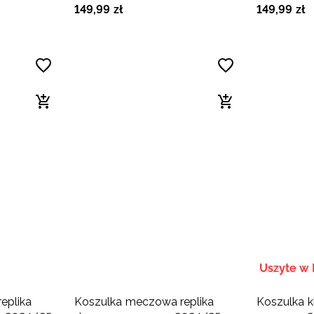
149
,
99
zł
149
,
99
zł
czarna
pomarańc
Uszyte w 
eplika
Koszulka meczowa replika
Koszulka 