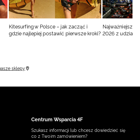
Kitesurfing w Polsce – jak zacząć i
Najważniejsze w
gdzie najlepiej postawić pierwsze kroki?
2026 z udziałem
turnieje
nasze sklepy
Centrum Wsparcia 4F
Szukasz informacji lub chcesz dowiedzieć się
co z Twoim zamówieniem?