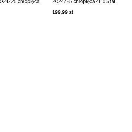
2024/25 chłopięca
2024/25 chłopięca 4F x Stal
ielec - multikolor
Mielec - multikolor
199
,
99
zł