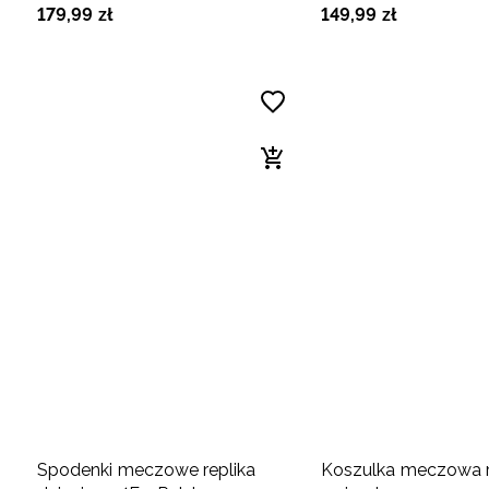
179
,
99
zł
149
,
99
zł
Polska Siatkówka - czerwona
Mogilno - czarna
Spodenki meczowe replika
Koszulka meczowa r