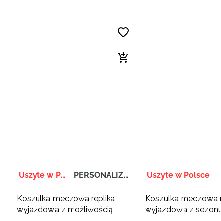
Uszyte w Polsce
PERSONALIZACJA
Uszyte w Polsce
Koszulka meczowa replika
Koszulka meczowa r
wyjazdowa z możliwością
wyjazdowa z sezon
personalizacji dziecięca 4F x
dziecięca 4F x Sokół