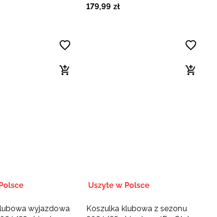
179
,
99
zł
zowa
Radom - biała
Polsce
Uszyte w Polsce
klubowa wyjazdowa
Koszulka klubowa z sezonu