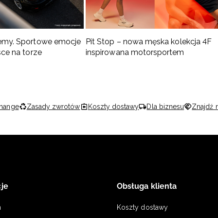
emy. Sportowe emocje
Pit Stop – nowa męska kolekcja 4F
sce na torze
inspirowana motorsportem
hange
Zasady zwrotów
Koszty dostawy
Dla biznesu
Znajdź 
je
Obsługa klienta
n
Koszty dostawy