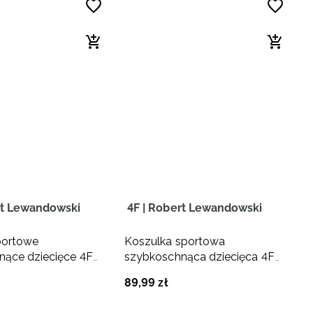
rt Lewandowski
4F | Robert Lewandowski
portowe
Koszulka sportowa
nące dziecięce 4F
szybkoschnąca dziecięca 4F
Robert Lewandowski
JUNIOR x Robert Lewandowski
89
,
99
zł
- czarna