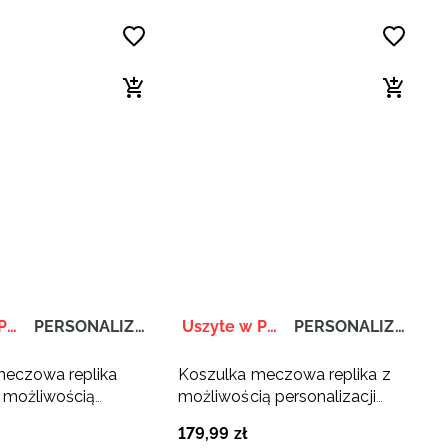
Uszyte w Polsce
PERSONALIZACJA
Uszyte w Polsce
PERSONALIZACJA
meczowa replika
Koszulka meczowa replika z
możliwością
możliwością personalizacji
cji dziecięca 4F x
dziecięca 4F x Polska
179
,
99
zł
tkówka - biała
Siatkówka - zielona