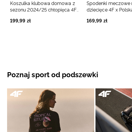
Koszulka klubowa domowa z
Spodenki meczowe r
sezonu 2024/25 chłopięca 4F
dziecięce 4F x Polsk
x Stal Mielec - multikolor
Siatkówka - czerwo
199
,
99
zł
169
,
99
zł
Poznaj sport od podszewki