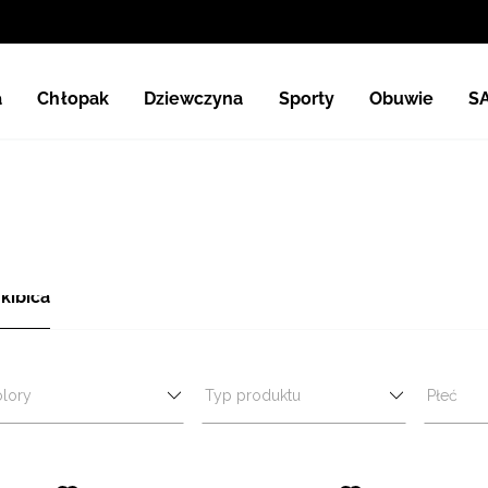
a
Chłopak
Dziewczyna
Sporty
Obuwie
S
 kibica
lory
Typ produktu
Płeć