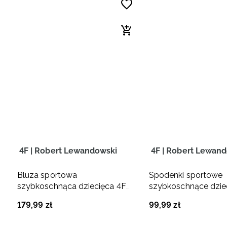
4F | Robert Lewandowski
4F | Robert Lewan
Bluza sportowa
Spodenki sportowe
szybkoschnąca dziecięca 4F
szybkoschnące dzie
JUNIOR x Robert Lewandowski
JUNIOR x Robert L
179
,
99
zł
99
,
99
zł
- czarna
- czarne