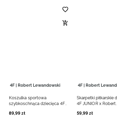
4F | Robert Lewandowski
4F | Robert Lewan
Koszulka sportowa
Skarpetki piłkarskie 
szybkoschnąca dziecięca 4F
4F JUNIOR x Robert
JUNIOR x Robert Lewandowski
Lewandowski - czar
89
,
99
zł
59
,
99
zł
- biała