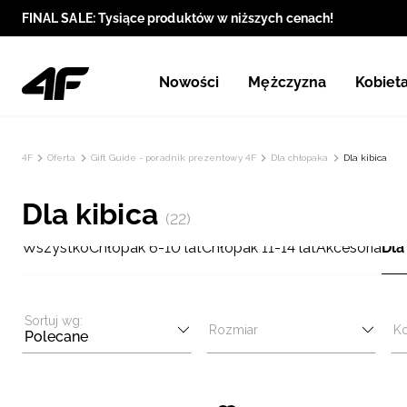
FINAL SALE: Tysiące produktów w niższych cenach!
Nowości
Mężczyzna
Kobiet
4F
Oferta
Gift Guide - poradnik prezentowy 4F
Dla chłopaka
Dla kibica
Dla kibica
(22)
Wszystko
Chłopak 6-10 lat
Chłopak 11-14 lat
Akcesoria
Dla
Sortuj wg:
Rozmiar
Ko
Polecane