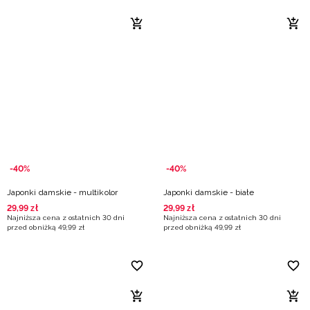
-40%
-40%
Japonki damskie - multikolor
Japonki damskie - białe
29
,
99
zł
29
,
99
zł
Najniższa cena z ostatnich 30 dni
Najniższa cena z ostatnich 30 dni
przed obniżką
49
,
99
zł
przed obniżką
49
,
99
zł