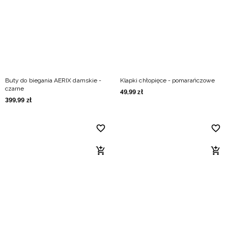
Buty do biegania AERIX damskie -
Klapki chłopięce - pomarańczowe
czarne
49
,
99
zł
399
,
99
zł