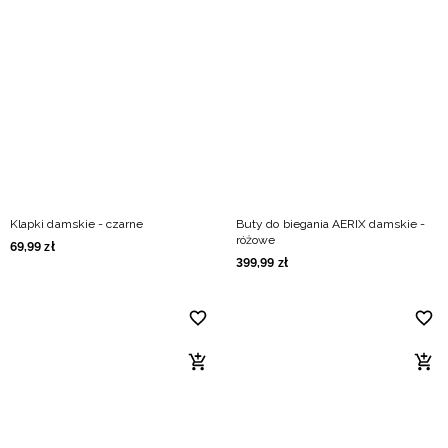
Klapki damskie - czarne
Buty do biegania AERIX damskie -
różowe
69
,
99
zł
399
,
99
zł