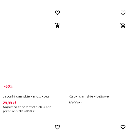
-50%
Japonki damskie - multikolor
Klapki damskie - beżowe
29
,
99
zł
59
,
99
zł
Najniższa cena z ostatnich 30 dni
przed obniżką
59
,
99
zł