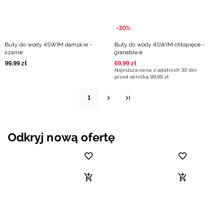
-30%
Buty do wody 4SWIM damskie -
Buty do wody 4SWIM chłopięce -
czarne
granatowe
99
,
99
zł
69
,
99
zł
Najniższa cena z ostatnich 30 dni
przed obniżką
99
,
99
zł
1
Odkryj nową ofertę