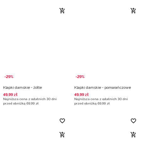
-29%
-29%
Klapki damskie - żółte
Klapki damskie - pomarańczowe
49
,
99
zł
49
,
99
zł
Najniższa cena z ostatnich 30 dni
Najniższa cena z ostatnich 30 dni
przed obniżką
69
,
99
zł
przed obniżką
69
,
99
zł