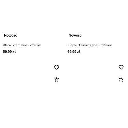
Nowość
Nowość
Klapki damskie - czarne
Klapki dziewczęce - różowe
59
,
99
zł
69
,
99
zł