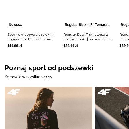
Nowość
Regular Size · 4F | Tomasz Fornal
Spodnie dresowe z szerokimi
Regular Size: T-shirt loose z
Regula
nogawkami damskie - szare
nadrukiem 4F | Tomasz Fornal
nadru
- szary
- cza
159
,
99
zł
129
,
99
zł
129
,
9
Poznaj sport od podszewki
Sprawdź wszystkie wpisy