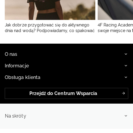
Jak dobrze przygotować się do aktywnego
4F Racing Academ
dnia nad wodą? Podpowiadamy, co spakować
swoje miejsce na 
O nas
Informacje
Obsługa klienta
Przejdź do Centrum Wsparcia
Na skróty