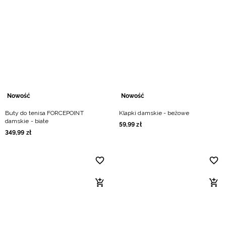
Nowość
Nowość
Buty do tenisa FORCEPOINT
Klapki damskie - beżowe
damskie - białe
59
,
99
zł
349
,
99
zł