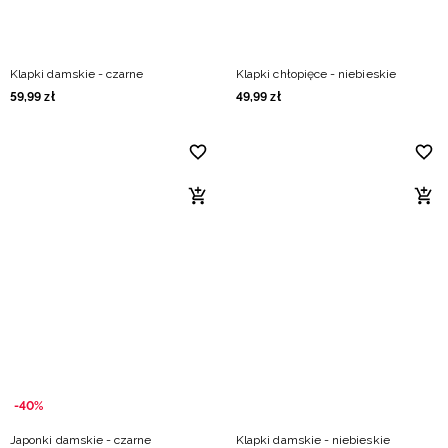
Klapki damskie - czarne
Klapki chłopięce - niebieskie
59
,
99
zł
49
,
99
zł
-40%
Japonki damskie - czarne
Klapki damskie - niebieskie