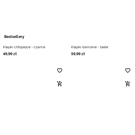
Niemiecki / EUR
Rumuński / RON
Słowacki / EUR
Bestsellery
Klapki chłopięce - czarne
Klapki damskie - białe
Ukraiński / UAH
49
,
99
zł
59
,
99
zł