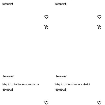
69
,
99
zł
69
,
99
zł
Nowość
Nowość
Klapki chłopięce - czerwone
Klapki dziewczęce - khaki
49
,
99
zł
49
,
99
zł