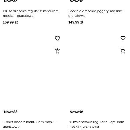
Nowość
Nowość
Bluza dresowa regular z kapturem
Spodnie dresowe joggery męskie -
męska - granatowa
granatowe
169
,
99
zł
149
,
99
zł
Nowość
Nowość
T-shirt loose z nadrukiem męski -
Bluza dresowa regular z kapturem
granatowy
męska - granatowa