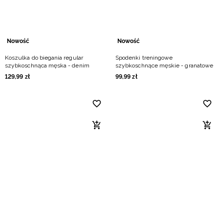
Nowość
Nowość
Koszulka do biegania regular
Spodenki treningowe
szybkoschnąca męska - denim
szybkoschnące męskie - granatowe
129
,
99
zł
99
,
99
zł