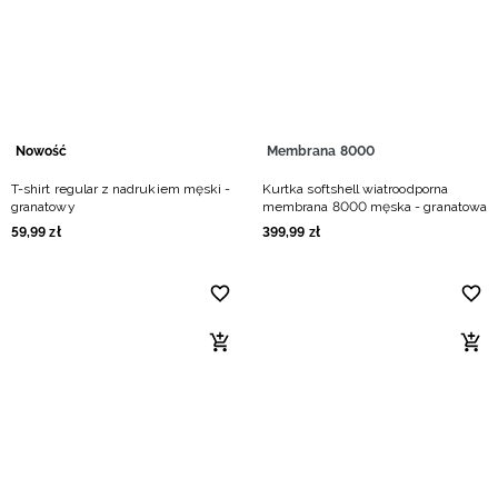
Nowość
Membrana 8000
T-shirt regular z nadrukiem męski -
Kurtka softshell wiatroodporna
granatowy
membrana 8000 męska - granatowa
59
,
99
zł
399
,
99
zł