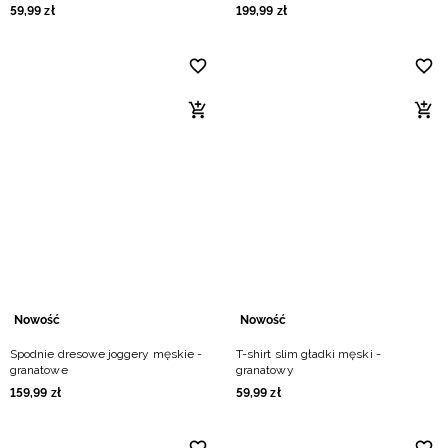
59
,
99
zł
199
,
99
zł
Nowość
Nowość
Spodnie dresowe joggery męskie -
T-shirt slim gładki męski -
granatowe
granatowy
159
,
99
zł
59
,
99
zł