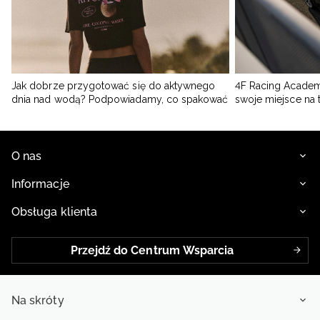
Jak dobrze przygotować się do aktywnego
4F Racing Academ
dnia nad wodą? Podpowiadamy, co spakować
swoje miejsce na 
O nas
Informacje
Obsługa klienta
Przejdź do Centrum Wsparcia
Na skróty