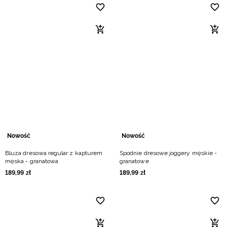
Nowość
Nowość
Bluza dresowa regular z kapturem
Spodnie dresowe joggery męskie -
męska - granatowa
granatowe
189
,
99
zł
189
,
99
zł