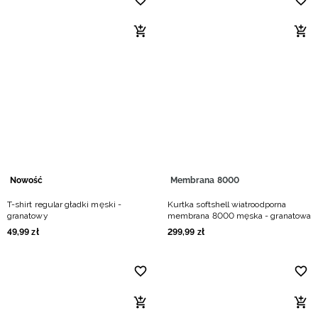
Nowość
Membrana 8000
T-shirt regular gładki męski -
Kurtka softshell wiatroodporna
granatowy
membrana 8000 męska - granatowa
49
,
99
zł
299
,
99
zł