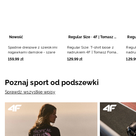
Nowość
Regular Size · 4F | Tomasz Fornal
Spodnie dresowe z szerokimi
Regular Size: T-shirt loose z
Regula
nogawkami damskie - szare
nadrukiem 4F | Tomasz Fornal
nadru
- szary
- cza
159
,
99
zł
129
,
99
zł
129
,
9
Poznaj sport od podszewki
Sprawdź wszystkie wpisy