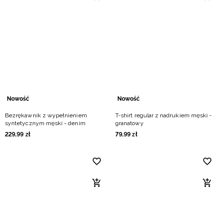
Nowość
Nowość
Bezrękawnik z wypełnieniem
T-shirt regular z nadrukiem męski -
syntetycznym męski - denim
granatowy
229
,
99
zł
79
,
99
zł