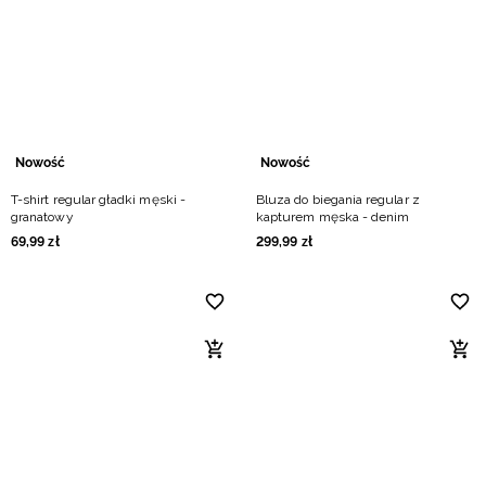
Niemiecki / EUR
Rumuński / RON
Słowacki / EUR
Nowość
Nowość
Ukraiński / UAH
T-shirt regular gładki męski -
Bluza do biegania regular z
granatowy
kapturem męska - denim
69
,
99
zł
299
,
99
zł