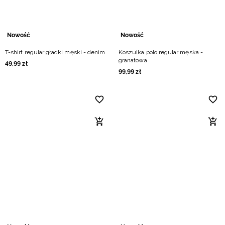
Nowość
Nowość
T-shirt regular gładki męski - denim
Koszulka polo regular męska -
granatowa
49
,
99
zł
99
,
99
zł