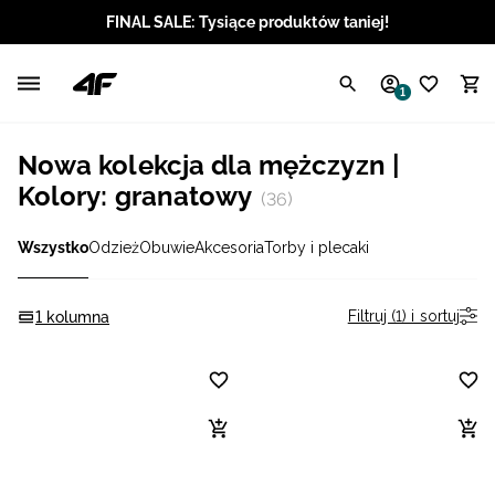
FINAL SALE: Tysiące produktów taniej!
Polski / PLN
1
Angielski / EUR
Nowa kolekcja dla mężczyzn |
Angielski / USD
Kolory: granatowy
(36)
Angielski / GBP
Wszystko
Odzież
Obuwie
Akcesoria
Torby i plecaki
Chorwacki / EUR
Filtruj (1) i sortuj
1 kolumna
Czeski / CZK
Litewski / EUR
Łotewski / EUR