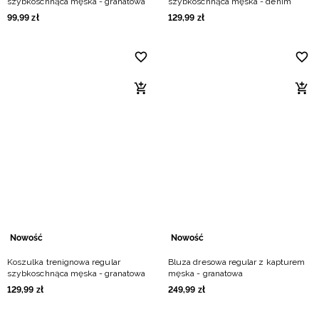
szybkoschnąca męska - granatowa
szybkoschnąca męska - denim
99
,
99
zł
129
,
99
zł
Nowość
Nowość
Koszulka trenignowa regular
Bluza dresowa regular z kapturem
szybkoschnąca męska - granatowa
męska - granatowa
129
,
99
zł
249
,
99
zł