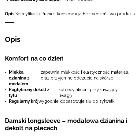
Opis
Specyfikacja
Pranie i konserwacja
Bezpieczeństwo produktu
Opis
Komfort na co dzień
Miękka
zapewnia miękkość i elastyczność materiału
dzianina z
oraz przyjemne odczucie na skórze
modalem
Pogłębiony dekolt z
kobiecy akcent przykuwający
tyłu
uwagę
Regularny krój
wygodnie dopasowuje się do sylwetki
Damski longsleeve – modalowa dzianina i
dekolt na plecach