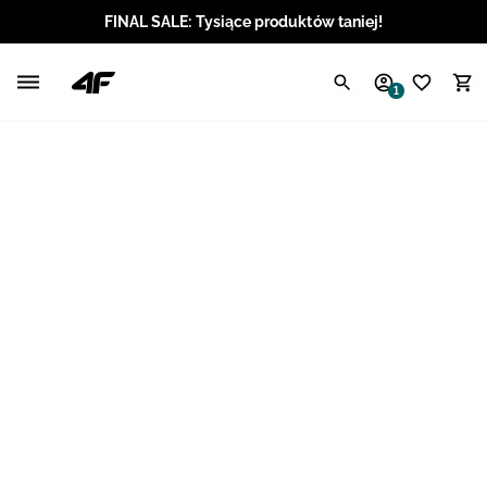
FINAL SALE: Tysiące produktów taniej!
Polski / PLN
1
Angielski / EUR
Angielski / USD
Angielski / GBP
Chorwacki / EUR
Czeski / CZK
Litewski / EUR
Łotewski / EUR