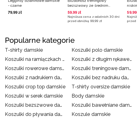
Legginsy dzianinowe damskie
Biustonosz treningowy
Biust
- czarne
bezszwowy ze średnim
niski
wsparciem 4F | Anna
Lewan
79
,
99
zł
59
,
99
zł
59
,
99
Lewandowska - niebieski
Najniższa cena z ostatnich 30 dni
Najniż
przed obniżką
99
,
99
zł
przed 
Popularne kategorie
T-shirty damskie
Koszulki polo damskie
Koszulki na ramiączkach damskie
Koszulki z długim rękawem damskie
Koszulki rowerowe damskie
Koszulki treningowe damskie
Koszulki z nadrukiem damskie
Koszulki bez nadruku damskie
Koszulki crop top damskie
T-shirty oversize damskie
Koszulki w serek damskie
Body damskie
Koszulki bezszwowe damskie
Koszulki bawełniane damskie
Koszulki do pływania damskie
Koszule damskie