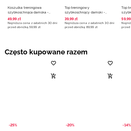
Koszulka treningowa
Top treningowy
Top t
szybkoschnąca damska -
szybkoschnący damski -
szybk
czarna
czarny
czarn
49
,
99
zł
39
,
99
zł
59
,
99
Najniższa cena z ostatnich 30 dni
Najniższa cena z ostatnich 30 dni
Najniż
przed obniżką
59
,
99
zł
przed obniżką
89
,
99
zł
przed 
Często kupowane razem
-25%
-20%
-14%