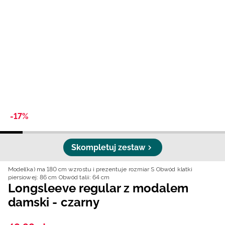
Niemiecki / EUR
Rumuński / RON
Słowacki / EUR
Ukraiński / UAH
-17%
Skompletuj zestaw
Model(ka) ma 180 cm wzrostu i prezentuje rozmiar S
Obwód klatki
piersiowej: 86 cm
Obwód talii: 64 cm
Longsleeve regular z modalem
damski - czarny