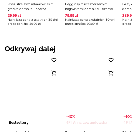
Koszulka bez rękawów slim
Legginsy z rozszerzanymi
Buty 
gładka damska - czarna
nogawkami damskie - czarne
damsk
29
,
99
zł
79
,
99
zł
239
,
9
Najniższa cena z ostatnich 30 dni
Najniższa cena z ostatnich 30 dni
Najniż
przed obniżką
39
,
99
zł
przed obniżką
99
,
99
zł
przed 
Odkrywaj dalej
-40%
-40
Bestsellery
4F | Anna Lewandowska
4F |