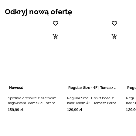
Niemiecki / EUR
Odkryj nową ofertę
Rumuński / RON
Słowacki / EUR
Ukraiński / UAH
Nowość
Regular Size · 4F | Tomasz Fornal
Spodnie dresowe z szerokimi
Regular Size: T-shirt loose z
Regula
nogawkami damskie - szare
nadrukiem 4F | Tomasz Fornal
nadru
- szary
- cza
159
,
99
zł
129
,
99
zł
129
,
9