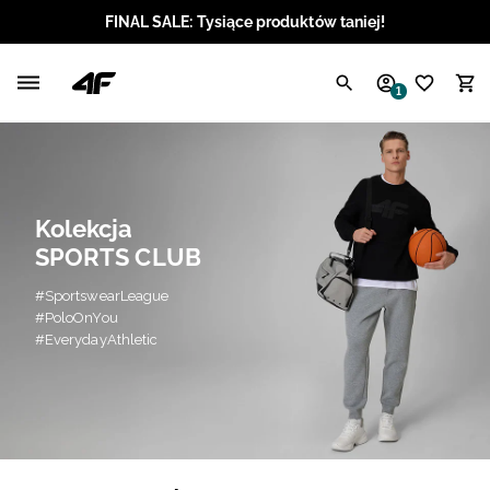
FINAL SALE: Tysiące produktów taniej!
Polski / PLN
1
Angielski / EUR
Angielski / USD
Kolekcja
Angielski / GBP
SPORTS CLUB
Chorwacki / EUR
#SportswearLeague
#PoloOnYou
Czeski / CZK
#EverydayAthletic
Litewski / EUR
Łotewski / EUR