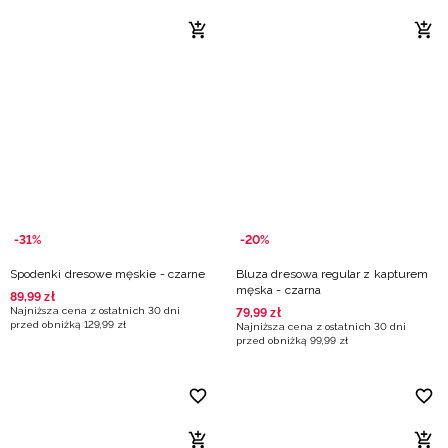
-31%
-20%
Spodenki dresowe męskie - czarne
Bluza dresowa regular z kapturem
męska - czarna
89
,
99
zł
Najniższa cena z ostatnich 30 dni
79
,
99
zł
przed obniżką
129
,
99
zł
Najniższa cena z ostatnich 30 dni
przed obniżką
99
,
99
zł