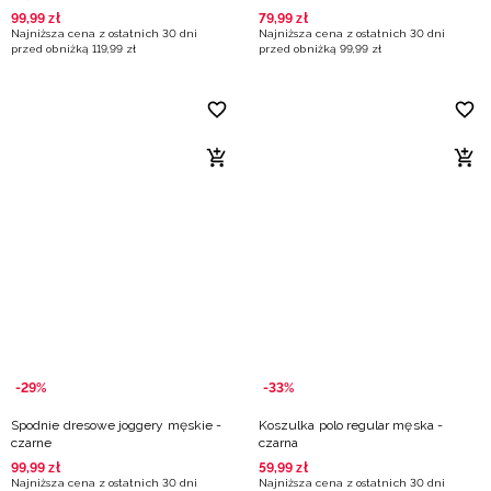
99
,
99
zł
79
,
99
zł
Najniższa cena z ostatnich 30 dni
Najniższa cena z ostatnich 30 dni
przed obniżką
119
,
99
zł
przed obniżką
99
,
99
zł
-29%
-33%
Spodnie dresowe joggery męskie -
Koszulka polo regular męska -
czarne
czarna
99
,
99
zł
59
,
99
zł
Najniższa cena z ostatnich 30 dni
Najniższa cena z ostatnich 30 dni