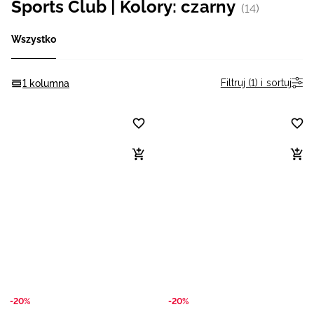
Sports Club | Kolory: czarny
(14)
Niemiecki / EUR
Wszystko
Rumuński / RON
Filtruj (1) i sortuj
1 kolumna
Słowacki / EUR
Ukraiński / UAH
-20%
-20%