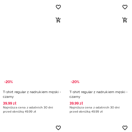
-20%
-20%
T-shirt regular z nadrukiem męski -
T-shirt regular z nadrukiem męski -
czarny
czarny
39
,
99
zł
39
,
99
zł
Najniższa cena z ostatnich 30 dni
Najniższa cena z ostatnich 30 dni
przed obniżką
49
,
99
zł
przed obniżką
49
,
99
zł