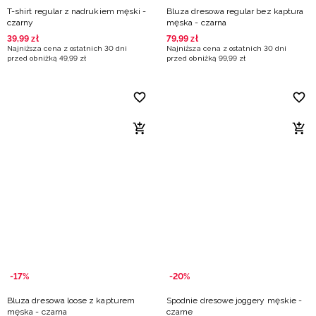
T-shirt regular z nadrukiem męski -
Bluza dresowa regular bez kaptura
czarny
męska - czarna
39
,
99
zł
79
,
99
zł
Najniższa cena z ostatnich 30 dni
Najniższa cena z ostatnich 30 dni
przed obniżką
49
,
99
zł
przed obniżką
99
,
99
zł
-17%
-20%
Bluza dresowa loose z kapturem
Spodnie dresowe joggery męskie -
męska - czarna
czarne