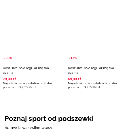
-33%
-13%
Koszulka polo regular męska -
Koszulka polo regular męska -
czarna
czarna
79
,
99
zł
69
,
99
zł
Najniższa cena z ostatnich 30 dni
Najniższa cena z ostatnich 30 dni
przed obniżką
119
,
99
zł
przed obniżką
79
,
99
zł
Poznaj sport od podszewki
Sprawdź wszystkie wpisy