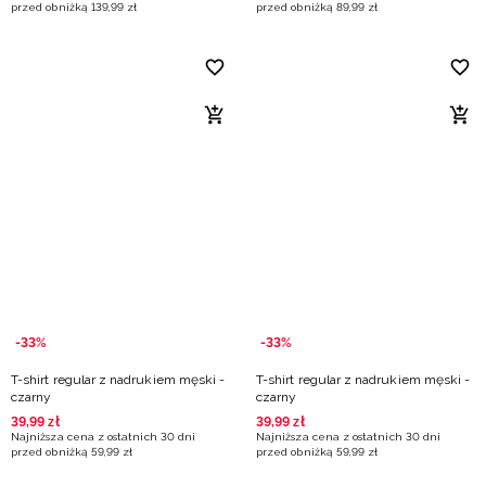
przed obniżką
139
,
99
zł
przed obniżką
89
,
99
zł
-33%
-33%
T-shirt regular z nadrukiem męski -
T-shirt regular z nadrukiem męski -
czarny
czarny
39
,
99
zł
39
,
99
zł
Najniższa cena z ostatnich 30 dni
Najniższa cena z ostatnich 30 dni
przed obniżką
59
,
99
zł
przed obniżką
59
,
99
zł