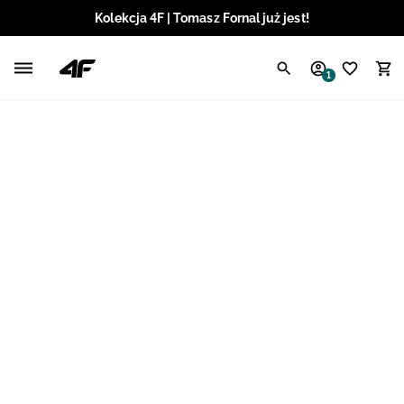
Kolekcja 4F | Tomasz Fornal już jest!
Polski / PLN
1
Angielski / EUR
Angielski / USD
Angielski / GBP
Chorwacki / EUR
Czeski / CZK
Litewski / EUR
Łotewski / EUR