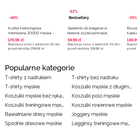
-57%
-40%
Bestsellery
-15%
Kurtka trekkingowa
Spodenki do biegania w
Bluza
membrana 20000 męska -
terenie szybkoschnące
kaptu
szara
męskie - szare
179
,
99
zł
59
,
99
zł
169
,
9
Najniższa cena z ostatnich 30 dni
Najniższa cena z ostatnich 30 dni
Najniż
przed obniżką
299
,
99
zł
przed obniżką
139
,
99
zł
przed 
Popularne kategorie
T-shirty z nadrukiem
T-shirty bez nadruku
T-shirty męskie
Koszulki męskie z długim rękawem
Koszulki męskie bez rękawów
Koszulki polo męskie
Koszulki treningowe męskie
Koszulki rowerowe męskie
Bawełniane dresy męskie
Joggery męskie
Spodnie dresowe męskie
Legginsy treningowe męskie