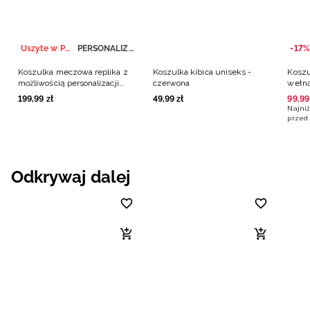
Uszyte w Polsce
PERSONALIZACJA
-17%
Koszulka meczowa replika z
Koszulka kibica uniseks -
Koszu
możliwością personalizacji
czerwona
wełną
męska 4F x Polska Siatkówka -
czer
199
,
99
zł
49
,
99
zł
99
,
99
czerwona
Najniż
przed 
Odkrywaj dalej