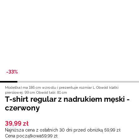
Niemiecki / EUR
Rumuński / RON
Słowacki / EUR
Ukraiński / UAH
-33%
Model(ka) ma 186 cm wzrostu i prezentuje rozmiar L
Obwód klatki
piersiowej: 99 cm
Obwód talii: 81 cm
T-shirt regular z nadrukiem męski -
czerwony
39
,
99
zł
Najniższa cena z ostatnich 30 dni przed obniżką
59
,
99
zł
Cena początkowa
59
,
99
zł