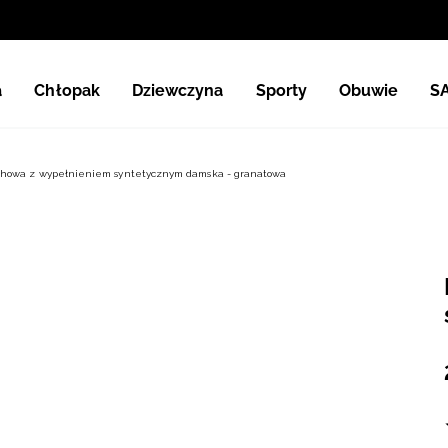
a
Chłopak
Dziewczyna
Sporty
Obuwie
S
chowa z wypełnieniem syntetycznym damska - granatowa