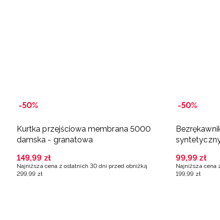
-50%
-50%
Kurtka przejściowa membrana 5000
Bezrękawni
damska - granatowa
syntetyczn
149
,
99
zł
99
,
99
zł
Najniższa cena z ostatnich 30 dni przed obniżką
Najniższa cena 
299
,
99
zł
199
,
99
zł