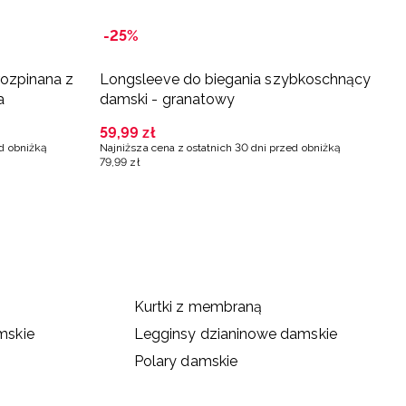
-25%
-
rozpinana z
Longsleeve do biegania szybkoschnący
L
a
damski - granatowy
s
59
,
99
zł
6
ed obniżką
Najniższa cena z ostatnich 30 dni przed obniżką
Na
79
,
99
zł
79
Kurtki z membraną
mskie
Legginsy dzianinowe damskie
Polary damskie