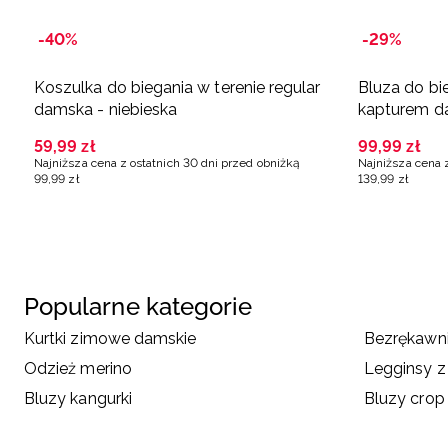
-40%
-29%
Koszulka do biegania w terenie regular
Bluza do bi
damska - niebieska
kapturem d
59
,
99
zł
99
,
99
zł
Najniższa cena z ostatnich 30 dni przed obniżką
Najniższa cena 
99
,
99
zł
139
,
99
zł
Popularne kategorie
Kurtki zimowe damskie
Bezrękawni
Odzież merino
Legginsy 
Bluzy kangurki
Bluzy crop