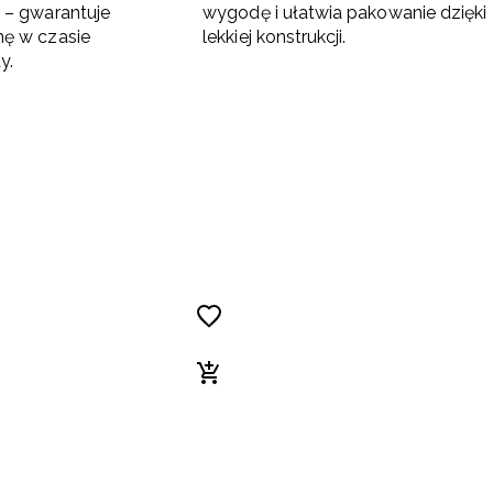
i – gwarantuje
wygodę i ułatwia pakowanie dzięki
nę w czasie
lekkiej konstrukcji.
y.