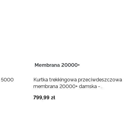
Membrana 20000+
M
a 5000
Kurtka trekkingowa przeciwdeszczowa
K
membrana 20000+ damska -
m
granatowa
799
,
99
zł
3