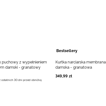
Bestsellery
k puchowy z wypełnieniem
Kurtka narciarska membran
ym damski - granatowy
damska - granatowa
349
,
99
zł
z ostatnich 30 dni przed obniżką