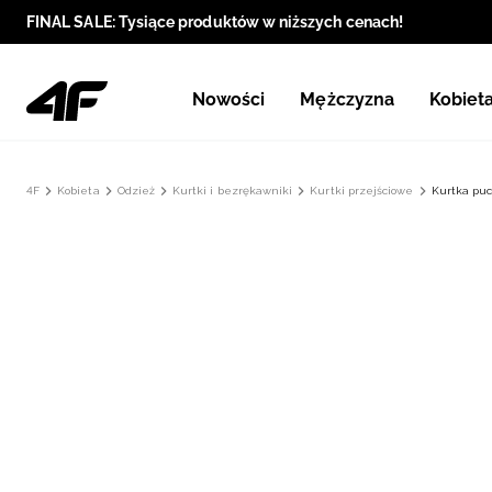
FINAL SALE: Tysiące produktów w niższych cenach!
Nowości
Mężczyzna
Kobiet
4F
Kobieta
Odzież
Kurtki i bezrękawniki
Kurtki przejściowe
Kurtka pu