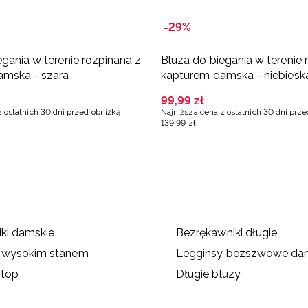
-29%
egania w terenie rozpinana z
Bluza do biegania w terenie 
amska - szara
kapturem damska - niebiesk
99
,
99
zł
z ostatnich 30 dni przed obniżką
Najniższa cena z ostatnich 30 dni prz
139
,
99
zł
ki damskie
Bezrękawniki długie
z wysokim stanem
Legginsy bezszwowe da
 top
Długie bluzy