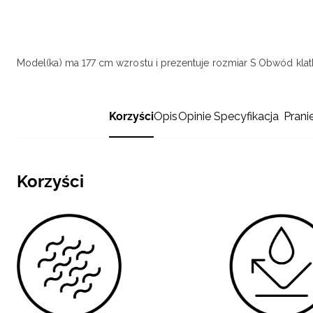
Model(ka) ma 177 cm wzrostu i prezentuje rozmiar S
Obwód klatk
Korzyści
Opis
Opinie
Specyfikacja
Prani
Korzyści