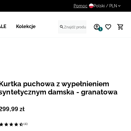
Pomoc
UWAGA NA FAŁSZYWE STR
Polski / PLN
ALE
Kolekcje
1
Kurtka puchowa z wypełnieniem
syntetycznym damska - granatowa
299
,
99
zł
(4)