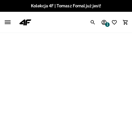
Kolekcja 4F | Tomasz Fornal już jest!
Polski / PLN
1
Angielski / EUR
Angielski / USD
Angielski / GBP
Chorwacki / EUR
Czeski / CZK
Litewski / EUR
Łotewski / EUR