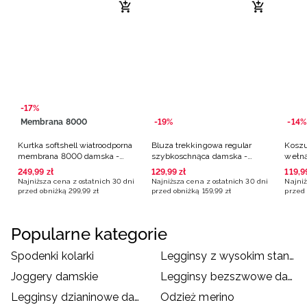
-17%
Membrana 8000
-19%
-14%
Kurtka softshell wiatroodporna
Bluza trekkingowa regular
Koszu
membrana 8000 damska -
szybkoschnąca damska -
wełną
niebieska
różowa
różow
249
,
99
zł
129
,
99
zł
119
,
9
Najniższa cena z ostatnich 30 dni
Najniższa cena z ostatnich 30 dni
Najniż
przed obniżką
299
,
99
zł
przed obniżką
159
,
99
zł
przed 
Popularne kategorie
Spodenki kolarki
Legginsy z wysokim stanem
Joggery damskie
Legginsy bezszwowe damskie
Legginsy dzianinowe damskie
Odzież merino