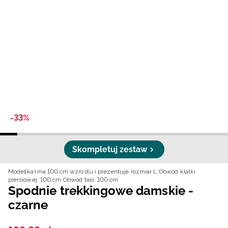
Niemiecki / EUR
Rumuński / RON
Słowacki / EUR
Ukraiński / UAH
-33%
Skompletuj zestaw
Model(ka) ma 100 cm wzrostu i prezentuje rozmiar L
Obwód klatki
piersiowej: 100 cm
Obwód talii: 100 cm
Spodnie trekkingowe damskie -
czarne