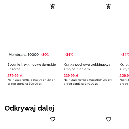
Membrana 10000
-30%
-34%
-34%
Spodnie trekkingowe damskie
Kurtka puchowa trekkingowa
Kurtk
- czarne
z wypełnieniem
z wyp
syntetycznym damska -
synte
279
,
99
zł
229
,
99
zł
229
,
9
granatowa
czer
Najniższa cena z ostatnich 30 dni
Najniższa cena z ostatnich 30 dni
Najniż
przed obniżką
399
,
99
zł
przed obniżką
349
,
99
zł
przed 
Odkrywaj dalej