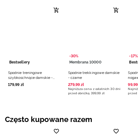
-30%
-17%
Bestsellery
Membrana 10000
Best
Spodnie treningowe
Spodnie trekkingowe damskie
Spodn
szybkoschnące damskie -
- czarne
nogaw
czarne
179
,
99
zł
279
,
99
zł
99
,
99
Najniższa cena z ostatnich 30 dni
Najniż
przed obniżką
399
,
99
zł
przed 
Często kupowane razem