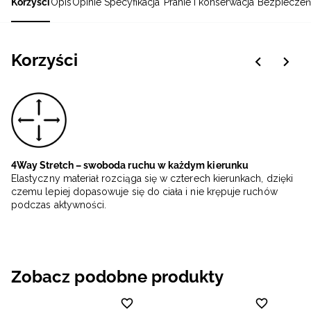
Korzyści
Opis
Opinie
Specyfikacja
Pranie i konserwacja
Bezpieczeń
Korzyści
4Way Stretch – swoboda ruchu w każdym kierunku
Elastyczny materiał rozciąga się w czterech kierunkach, dzięki
czemu lepiej dopasowuje się do ciała i nie krępuje ruchów
podczas aktywności.
Zobacz podobne produkty