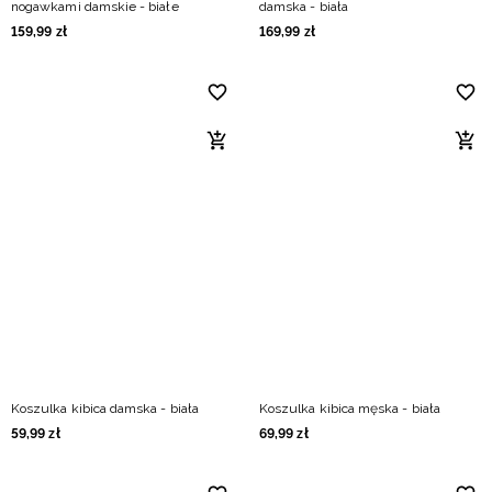
nogawkami damskie - białe
damska - biała
159
,
99
zł
169
,
99
zł
Koszulka kibica damska - biała
Koszulka kibica męska - biała
59
,
99
zł
69
,
99
zł