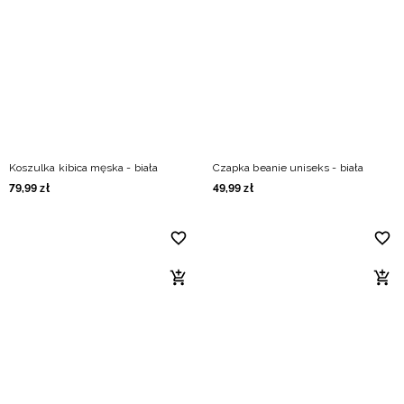
Koszulka kibica męska - biała
Czapka beanie uniseks - biała
79
,
99
zł
49
,
99
zł