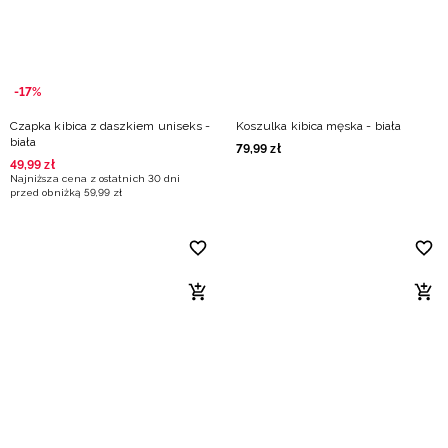
-17%
Czapka kibica z daszkiem uniseks -
Koszulka kibica męska - biała
biała
79
,
99
zł
49
,
99
zł
Najniższa cena z ostatnich 30 dni
przed obniżką
59
,
99
zł