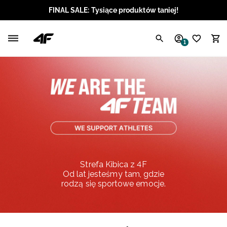
FINAL SALE: Tysiące produktów taniej!
Polski / PLN
1
Angielski / EUR
Angielski / USD
Angielski / GBP
Chorwacki / EUR
Czeski / CZK
Strefa Kibica z 4F
Od lat jesteśmy tam, gdzie
Litewski / EUR
rodzą się sportowe emocje.
Łotewski / EUR