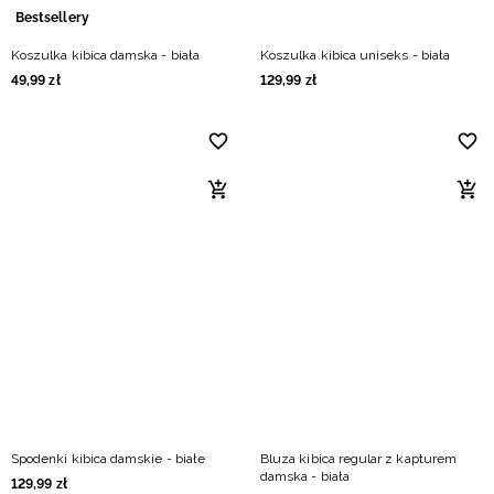
Bestsellery
Koszulka kibica damska - biała
Koszulka kibica uniseks - biała
49
,
99
zł
129
,
99
zł
Spodenki kibica damskie - białe
Bluza kibica regular z kapturem
damska - biała
129
,
99
zł