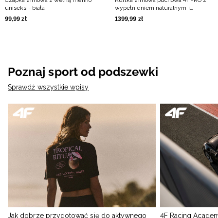
Czapka zimowa z wełną merino
Kurtka zimowa puchowa 4FPRO z
uniseks - biała
wypełnieniem naturalnym i
membraną Pertex 20000/20000
99
,
99
zł
1399
,
99
zł
męska - biała
Poznaj sport od podszewki
Sprawdź wszystkie wpisy
Jak dobrze przygotować się do aktywnego
4F Racing Academ