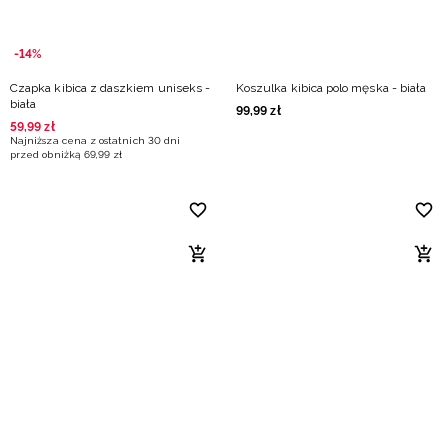
-14%
Czapka kibica z daszkiem uniseks -
Koszulka kibica polo męska - biała
biała
99
,
99
zł
59
,
99
zł
Najniższa cena z ostatnich 30 dni
przed obniżką
69
,
99
zł