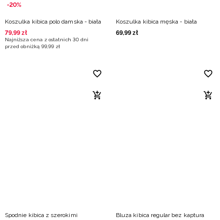
-20%
Koszulka kibica polo damska - biała
Koszulka kibica męska - biała
79
,
99
zł
69
,
99
zł
Najniższa cena z ostatnich 30 dni
przed obniżką
99
,
99
zł
Spodnie kibica z szerokimi
Bluza kibica regular bez kaptura