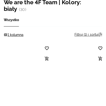
We are the 4F Team | Kolory:
Niemiecki / EUR
biały
(30)
Rumuński / RON
Wszystko
Słowacki / EUR
Filtruj (1) i sortuj
1 kolumna
Ukraiński / UAH