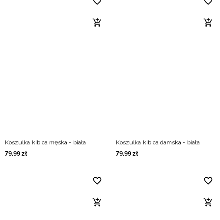
Koszulka kibica męska - biała
Koszulka kibica damska - biała
79
,
99
zł
79
,
99
zł