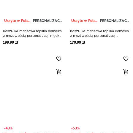
Uszyte w Polsce
PERSONALIZACJA
Uszyte w Polsce
PERSONALIZACJA
Koszulka meczowa replika domowa
Koszulka meczowa replika domowa
z możliwością personalizacji męska
z możliwością personalizacji
4F x Polska Siatkówka - biała
dziecięca 4F x Polska Siatkówka -
199
,
99
zł
179
,
99
zł
biała
-43%
-53%