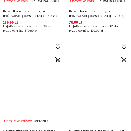
Uszyte w Polsce
PERSONALIZACJA
Uszyte w Polsce
PERSONALIZACJA
Koszulka reprezentacyjna z
Koszulka reprezentacyjna z
możliwością personalizacji męska
możliwością personalizacji dziecięca
4F x PZKOSZ - biała
4F x PZKOSZ - biała
159
,
99
zł
79
,
99
zł
Najniższa cena z ostatnich 30 dni
Najniższa cena z ostatnich 30 dni
przed obniżką
279
,
99
zł
przed obniżką
169
,
99
zł
Uszyte w Polsce
MERINO