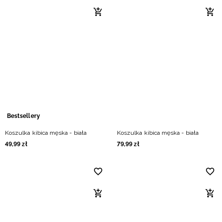
Bestsellery
Koszulka kibica męska - biała
Koszulka kibica męska - biała
49
,
99
zł
79
,
99
zł