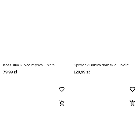
Koszulka kibica męska - biała
Spodenki kibica damskie - białe
79
,
99
zł
129
,
99
zł