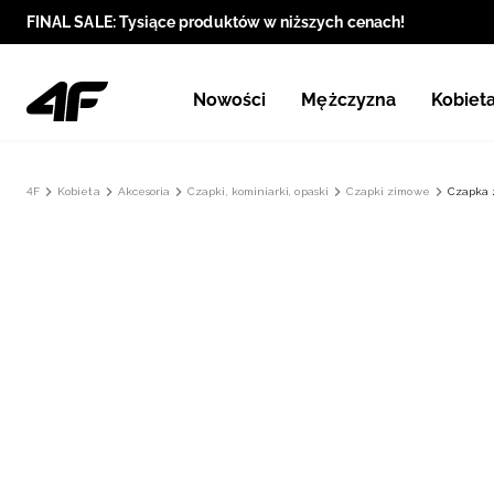
FINAL SALE: Tysiące produktów w niższych cenach!
Nowości
Mężczyzna
Kobiet
4F
Kobieta
Akcesoria
Czapki, kominiarki, opaski
Czapki zimowe
Czapka 