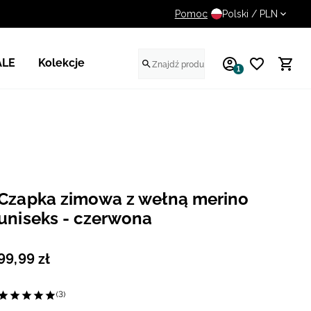
Pomoc
14 dni na darmowy zwrot
Polski / PLN
ALE
Kolekcje
1
Czapka zimowa z wełną merino
uniseks - czerwona
99
,
99
zł
(3)