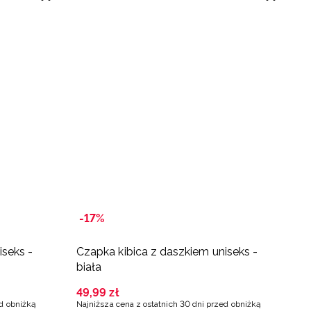
-17%
-
iseks -
Czapka kibica z daszkiem uniseks -
C
biała
c
49
,
99
zł
5
ed obniżką
Najniższa cena z ostatnich 30 dni przed obniżką
Na