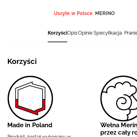
Uszyte w Polsce
MERINO
Korzyści
Opis
Opinie
Specyfikacja
Prani
Korzyści
Made in Poland
Wełna Merin
przez cały r
Produkt został wykonany w