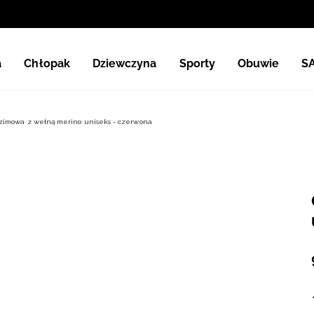
a
Chłopak
Dziewczyna
Sporty
Obuwie
S
zimowa z wełną merino uniseks - czerwona