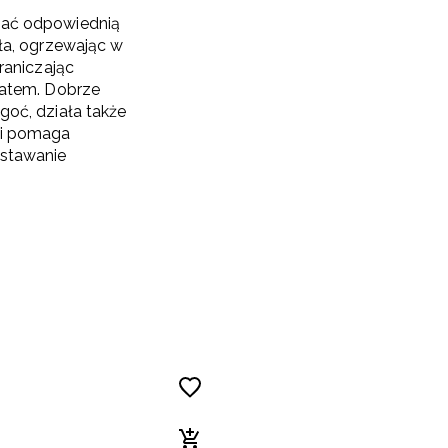
ać odpowiednią
ła, ogrzewając w
raniczając
latem. Dobrze
oć, działa także
 i pomaga
stawanie