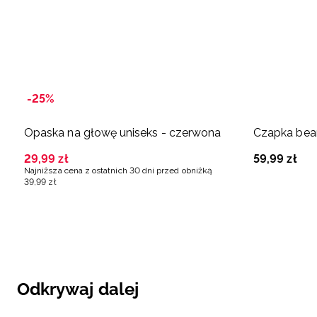
-25%
Opaska na głowę uniseks - czerwona
Czapka bea
29
,
99
zł
59
,
99
zł
Najniższa cena z ostatnich 30 dni przed obniżką
39
,
99
zł
Odkrywaj dalej