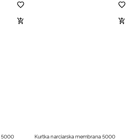
M
a 5000
Kurtka narciarska membrana 5000
K