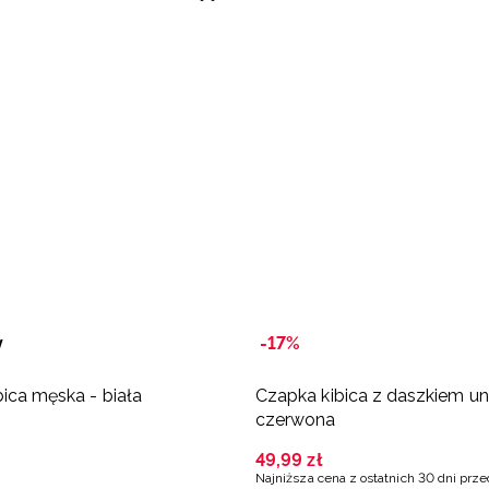
y
-17%
bica męska - biała
Czapka kibica z daszkiem un
czerwona
49
,
99
zł
Najniższa cena z ostatnich 30 dni prz