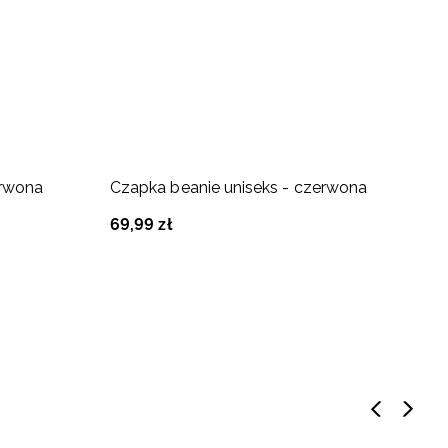
erwona
Czapka beanie uniseks - czerwona
C
69
,
99
zł
6