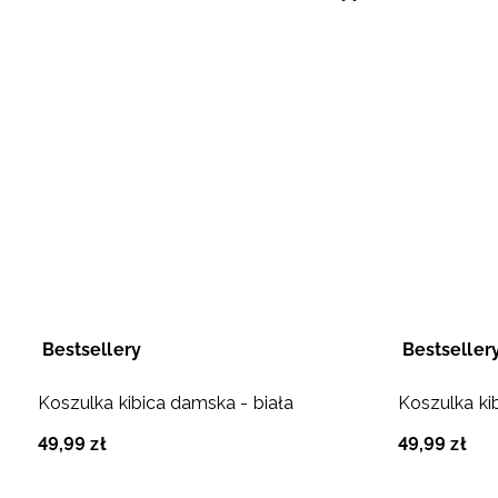
Bestsellery
Bestseller
Koszulka kibica damska - biała
Koszulka ki
49
,
99
zł
49
,
99
zł