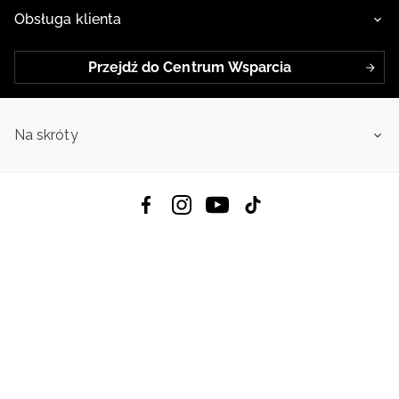
Obsługa klienta
Przejdź do Centrum Wsparcia
Na skróty
Pobierz Aplikację:
App Store
Google Play
App Gallery
Wszystkie prawa zastrzeżone © 2026
4f.com.pl: Odzież, obuwie i akcesoria sportowe | Powered by OTCF