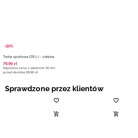
Niemiecki / EUR
Rumuński / RON
Słowacki / EUR
-20%
Ukraiński / UAH
Torba sportowa (28 L) - zielona
79
,
99
zł
Najniższa cena z ostatnich 30 dni
przed obniżką
99
,
99
zł
Sprawdzone przez klientów