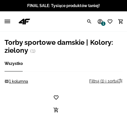
FINAL SALE: Tysiące produktów taniej!
Polski / PLN
1
Angielski / EUR
Torby sportowe damskie | Kolory:
Angielski / USD
zielony
(1)
Angielski / GBP
Wszystko
Chorwacki / EUR
Filtruj (1) i sortuj
1 kolumna
Czeski / CZK
Litewski / EUR
Łotewski / EUR