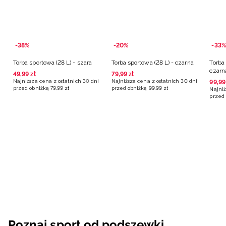
-38%
-20%
-33%
Torba sportowa (28 L) - szara
Torba sportowa (28 L) - czarna
Torba 
czarn
49
,
99
zł
79
,
99
zł
Najniższa cena z ostatnich 30 dni
Najniższa cena z ostatnich 30 dni
99
,
99
przed obniżką
79
,
99
zł
przed obniżką
99
,
99
zł
Najniż
przed 
Poznaj sport od podszewki