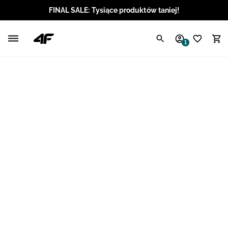
FINAL SALE: Tysiące produktów taniej!
Polski / PLN
1
Angielski / EUR
Angielski / USD
Angielski / GBP
Chorwacki / EUR
Czeski / CZK
Litewski / EUR
Łotewski / EUR