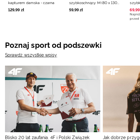
kapturem damska - czarna
szybkoschnący M (80 x 130
szybk
cm) - czarny
grana
129
,
99
zł
59
,
99
zł
69
,
99
Najniż
przed 
Poznaj sport od podszewki
Sprawdź wszystkie wpisy
Blisko 20 lat zaufania. 4F i Polski Związek
Jak dobrze przyg