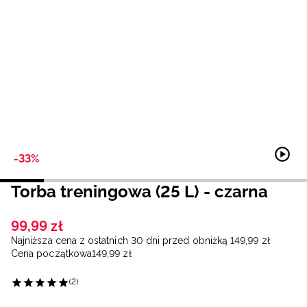
Niemiecki / EUR
Rumuński / RON
Słowacki / EUR
Ukraiński / UAH
-33%
Torba treningowa (25 L) - czarna
99
,
99
zł
Najniższa cena z ostatnich 30 dni przed obniżką
149
,
99
zł
Cena początkowa
149
,
99
zł
(2)