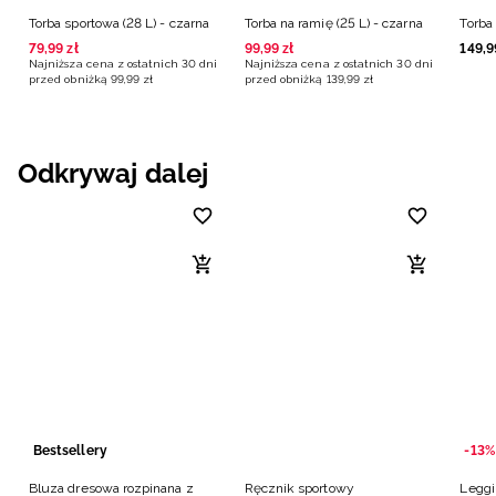
Torba sportowa (28 L) - czarna
Torba na ramię (25 L) - czarna
Torba
79
,
99
zł
99
,
99
zł
149
,
9
Najniższa cena z ostatnich 30 dni
Najniższa cena z ostatnich 30 dni
przed obniżką
99
,
99
zł
przed obniżką
139
,
99
zł
Odkrywaj dalej
Bestsellery
-13%
Bluza dresowa rozpinana z
Ręcznik sportowy
Leggi