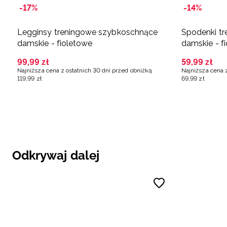
-17%
-14%
Legginsy treningowe szybkoschnące
Spodenki t
damskie - fioletowe
damskie - f
99
,
99
zł
59
,
99
zł
Najniższa cena z ostatnich 30 dni przed obniżką
Najniższa cena 
119
,
99
zł
69
,
99
zł
Odkrywaj dalej