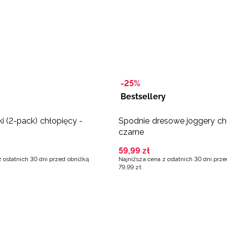
-25%
Bestsellery
ki (2-pack) chłopięcy -
Spodnie dresowe joggery ch
czarne
59
,
99
zł
z ostatnich 30 dni przed obniżką
Najniższa cena z ostatnich 30 dni prz
79
,
99
zł