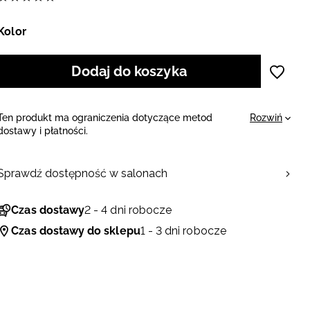
Kolor
Dodaj do koszyka
Ten produkt ma ograniczenia dotyczące metod
Rozwiń
dostawy i płatności.
Sprowadzimy go specjalnie dla Ciebie, dlatego
potrzebujemy na to więcej czasu. W przypadku
zamówienia z kilkoma produktami, możemy dostarczyć
Sprawdź dostępność w salonach
je w kilku paczkach. Takie zamówienie realizujemy
kurierem lub paczkomatami InPost po przedpłacie.
Czas dostawy
2 - 4 dni robocze
Czas dostawy do sklepu
1 - 3 dni robocze