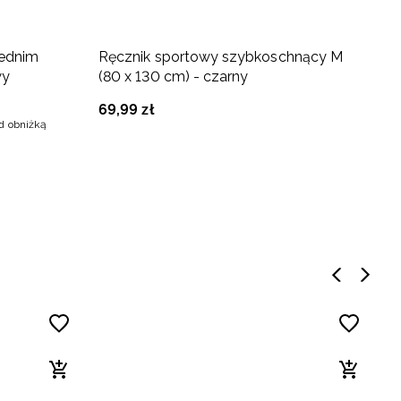
3
rednim
Ręcznik sportowy szybkoschnący M
S
wy
(80 x 130 cm) - czarny
m
69
,
99
zł
5
ed obniżką