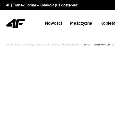
4F | Tomek Fornal – Kolekcja już dostępna!
Nowości
Mężczyzna
Kobiet
4F
Kobieta
Torby i plecaki
Torby
Torby sportowe
Torba treningowa (28 L) 