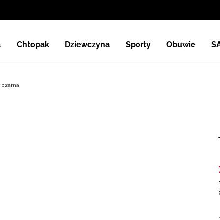
a
Chłopak
Dziewczyna
Sporty
Obuwie
S
- czarna