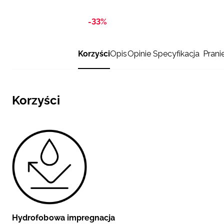
-33%
Korzyści
Opis
Opinie
Specyfikacja
Prani
Korzyści
Hydrofobowa impregnacja