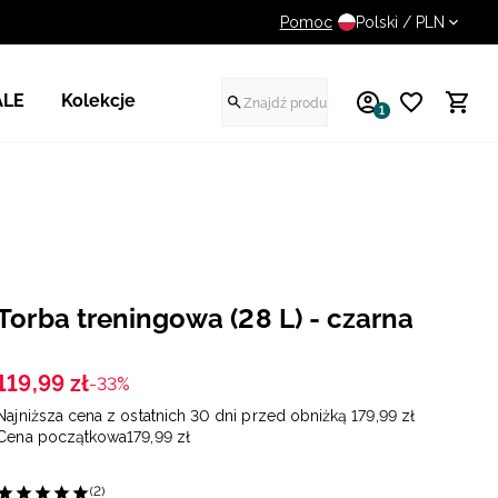
Pomoc
UWAGA NA FAŁSZYWE STR
Polski / PLN
ALE
Kolekcje
1
Torba treningowa (28 L) - czarna
119
,
99
zł
-33%
Najniższa cena z ostatnich 30 dni przed obniżką
179
,
99
zł
Cena początkowa
179
,
99
zł
(2)