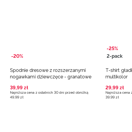
-25%
-20%
2-pack
Spodnie dresowe z rozszerzanymi
T-shirt gład
nogawkami dziewczęce - granatowe
multikolor
39
,
99
zł
29
,
99
zł
Najniższa cena z ostatnich 30 dni przed obniżką
Najniższa cena 
49
,
99
zł
39
,
99
zł