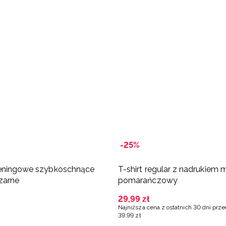
-25%
reningowe szybkoschnące
T-shirt regular z nadrukiem m
zarne
pomarańczowy
29
,
99
zł
Najniższa cena z ostatnich 30 dni prz
39
,
99
zł