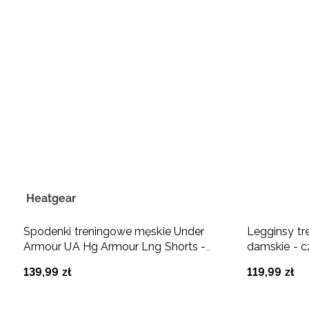
Heatgear
Spodenki treningowe męskie Under
Legginsy t
Armour UA Hg Armour Lng Shorts -
damskie - c
czarne
139
,
99
zł
119
,
99
zł