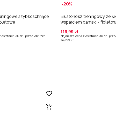
-20%
reningowe szybkoschnące
Biustonosz treningowy ze ś
ioletowe
wsparciem damski - fioleto
119
,
99
zł
z ostatnich 30 dni przed obniżką
Najniższa cena z ostatnich 30 dni prz
149
,
99
zł