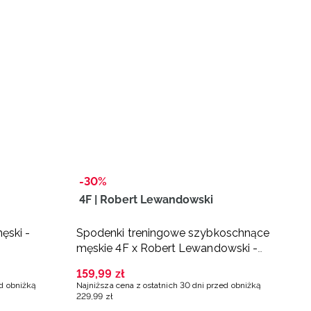
-30%
-
4F | Robert Lewandowski
3
ęski -
Spodenki treningowe szybkoschnące
S
męskie 4F x Robert Lewandowski -
p
czarne
159
,
99
zł
2
ed obniżką
Najniższa cena z ostatnich 30 dni przed obniżką
Na
229
,
99
zł
4