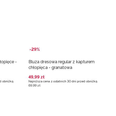
-29%
-
łopięce -
Bluza dresowa regular z kapturem
B
chłopięca - granatowa
d
49
,
99
zł
5
ed obniżką
Najniższa cena z ostatnich 30 dni przed obniżką
Na
69
,
99
zł
79