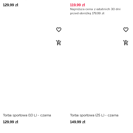
129
,
99
zł
119
,
99
zł
Najniższa cena z ostatnich 30 dni
przed obniżką
179
,
99
zł
Torba sportowa (10 L) - czarna
Torba sportowa (25 L) - czarna
129
,
99
zł
149
,
99
zł