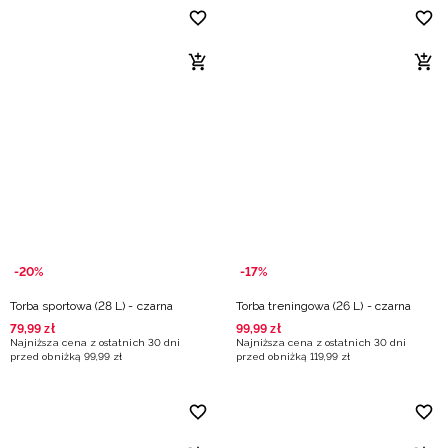
-20%
-17%
Torba sportowa (28 L) - czarna
Torba treningowa (26 L) - czarna
79
,
99
zł
99
,
99
zł
Najniższa cena z ostatnich 30 dni
Najniższa cena z ostatnich 30 dni
przed obniżką
99
,
99
zł
przed obniżką
119
,
99
zł