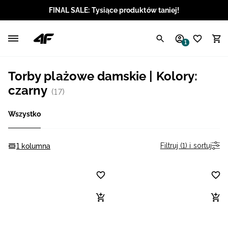
FINAL SALE: Tysiące produktów taniej!
Polski / PLN
1
Angielski / EUR
Torby plażowe damskie | Kolory:
Angielski / USD
czarny
(17)
Angielski / GBP
Wszystko
Chorwacki / EUR
Filtruj (1) i sortuj
1 kolumna
Czeski / CZK
Litewski / EUR
Łotewski / EUR