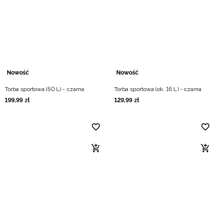
Niemiecki / EUR
Rumuński / RON
Słowacki / EUR
Nowość
Nowość
Ukraiński / UAH
Torba sportowa (50 L) - czarna
Torba sportowa (ok. 16 L) - czarna
199
,
99
zł
129
,
99
zł