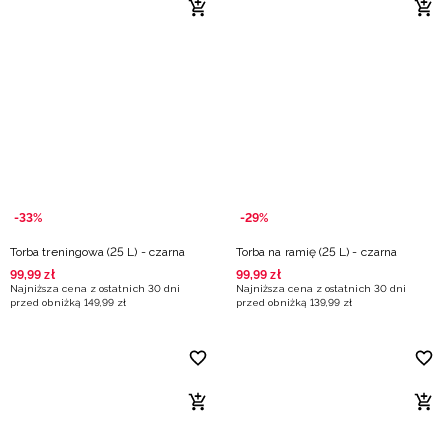
-33%
-29%
Torba treningowa (25 L) - czarna
Torba na ramię (25 L) - czarna
99
,
99
zł
99
,
99
zł
Najniższa cena z ostatnich 30 dni
Najniższa cena z ostatnich 30 dni
przed obniżką
149
,
99
zł
przed obniżką
139
,
99
zł