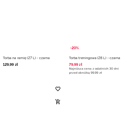
-20%
Torba na ramię (27 L) - czarna
Torba treningowa (28 L) - czarna
129
,
99
zł
79
,
99
zł
Najniższa cena z ostatnich 30 dni
przed obniżką
99
,
99
zł