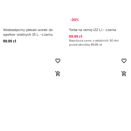
-30%
Wodoodporny plecak-worek do
Torba na ramię (22 L) - czarna
sportów wodnych 15 L - czarny
69
,
99
zł
Najniższa cena z ostatnich 30 dni
99
,
99
zł
przed obniżką
99
,
99
zł