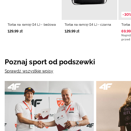
-30
Torba na ramię (14 L) - beżowa
Torba na ramię (14 L) - czarna
Torba 
129
,
99
zł
129
,
99
zł
69
,
99
Najniż
przed 
Poznaj sport od podszewki
Sprawdź wszystkie wpisy