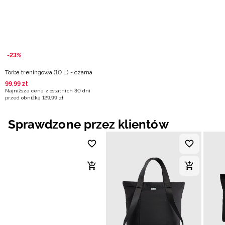
-23%
Torba treningowa (10 L) - czarna
99
,
99
zł
Najniższa cena z ostatnich 30 dni
przed obniżką
129
,
99
zł
Sprawdzone przez klientów