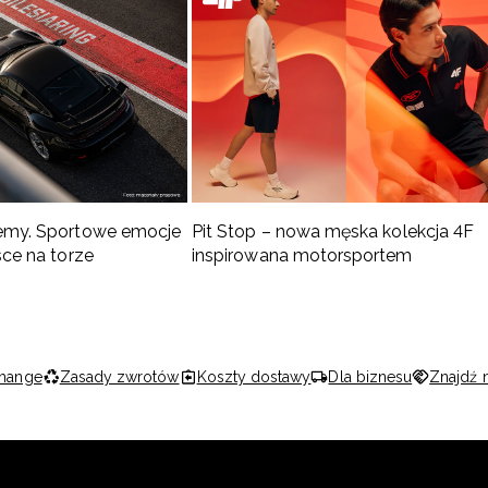
emy. Sportowe emocje
Pit Stop – nowa męska kolekcja 4F
sce na torze
inspirowana motorsportem
hange
Zasady zwrotów
Koszty dostawy
Dla biznesu
Znajdź 