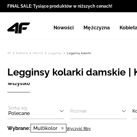
FINAL SALE: Tysiące produktów w niższych cenach!
Nowości
Mężczyzna
Kobiet
4F
Kobieta
Odzież
Legginsy
Legginsy kolarki
Legginsy kolarki damskie | 
Wszystko
Sortuj wg:
Rozmiar
Ko
Polecane
Wybrane:
Multikolor
Wyczyść filtry