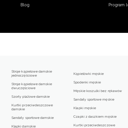
Blog
Program l
Stroje kąpielowe damskie
Kąpielówki męskie
jednoczęściowe
Spodenki męskie
Stroje kąpielowe damskie
dwuczęściowe
Męskie koszulki bez rękawów
Szorty plażowe damskie
Sandały sportowe męskie
Kurtki przeciwdeszczowe
Klapki męskie
damskie
Czapki z daszkiem męskie
Sandały sportowe damskie
Kurtki przeciwdeszczowe
Klapki damskie