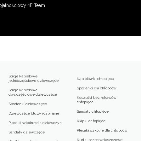
ojalnościowy 4F Team
Stroje kąpielowe
Kąpielówki chłopięce
jednoczęściowe dziewczęce
Spodenki dla chłopców
Stroje kąpielowe
dwuczęściowe dziewczęce
Koszulki bez rękawów
chłopięce
Spodenki dziewczęce
Sandały chłopięce
Dziewczęce bluzy rozpinane
Klapki chłopięce
Plecaki szkolne dla dziewczyn
Plecaki szkolne dla chłopców
Sandały dziewczęce
Kurtki przeciwdeszczowe