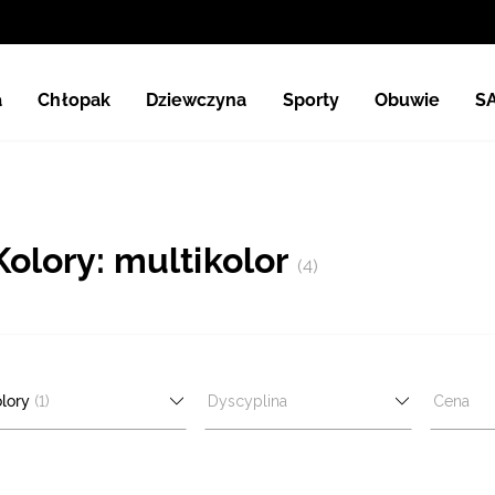
a
Chłopak
Dziewczyna
Sporty
Obuwie
S
Kolory: multikolor
(4)
lory
(1)
Dyscyplina
Cena