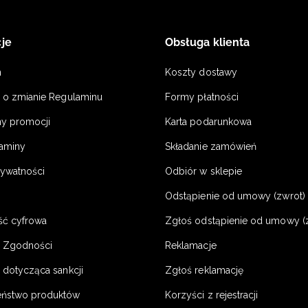
je
Obsługa klienta
n
Koszty dostawy
a o zmianie Regulaminu
Formy płatności
y promocji
Karta podarunkowa
laminy
Składanie zamówień
rywatności
Odbiór w sklepie
Odstąpienie od umowy (zwrot) -
ść cyfrowa
Zgłoś odstąpienie od umowy (
e Zgodności
Reklamacje
 dotycząca sankcji
Zgłoś reklamację
eństwo produktów
Korzyści z rejestracji