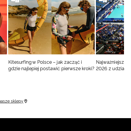
Kitesurfing w Polsce – jak zacząć i
Najważniejsze w
gdzie najlepiej postawić pierwsze kroki?
2026 z udziałem
turnieje
nasze sklepy