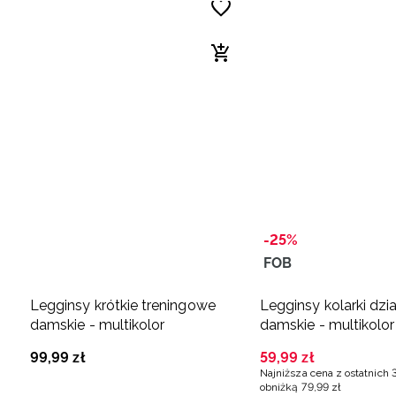
-25%
FOB
Legginsy krótkie treningowe
Legginsy kolarki dz
damskie - multikolor
damskie - multikolor
99
,
99
zł
59
,
99
zł
Najniższa cena z ostatnich 
obniżką
79
,
99
zł