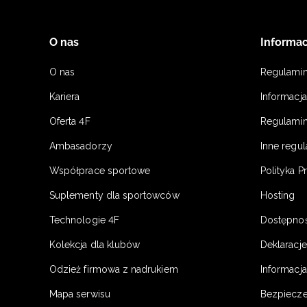
O nas
Informac
O nas
Regulami
Kariera
Informacj
Oferta 4F
Regulamin
Ambasadorzy
Inne regu
Współprace sportowe
Polityka P
Suplementy dla sportowców
Hosting
Technologie 4F
Dostępno
Kolekcja dla klubów
Deklaracj
Odzież firmowa z nadrukiem
Informacja
Mapa serwisu
Bezpiecz