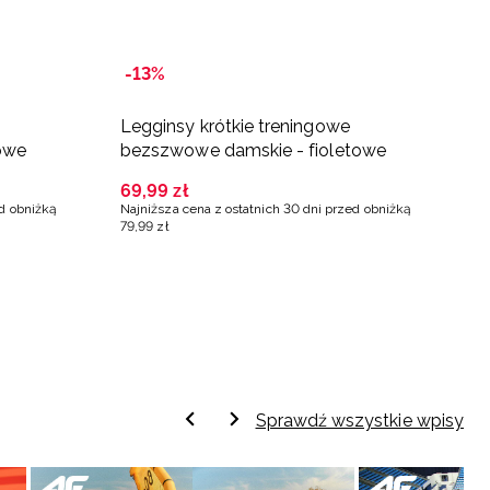
-13%
-
Legginsy krótkie treningowe
L
owe
bezszwowe damskie - fioletowe
d
69
,
99
zł
5
ed obniżką
Najniższa cena z ostatnich 30 dni przed obniżką
Na
79
,
99
zł
79
Sprawdź wszystkie wpisy