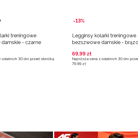
y
-13%
larki treningowe
Legginsy kolarki treningowe
damskie - czarne
bezszwowe damskie - brąz
69
,
99
zł
z ostatnich 30 dni przed obniżką
Najniższa cena z ostatnich 30 dni prz
79
,
99
zł