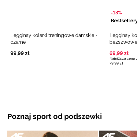
-13%
Bestseller
Legginsy kolarki treningowe damskie -
Legginsy ko
czarne
bezszwowe 
99
,
99
zł
69
,
99
zł
Najniższa cena 
79
,
99
zł
Poznaj sport od podszewki