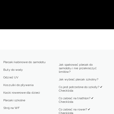
Plecaki kabinowe do samolotu
Jak spakować plecak do
samolotu i nie przekroczyć
Buty do wody
limitów?
Odzież UV
Jak wybrać plecak szkolny?
Koszulki do pływania
Co jest potrzebne do szkoły? ✔
Checklista
Kaski rowerowe dla dzieci
Co zabrać na triathlon? ✔
Plecaki szkolne
Checklista
Strój na WF
Co zabrać na rower? ✔
Checklista