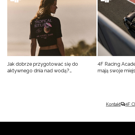
Jak dobrze przygotować się do
4F Racing Acad
aktywnego dnia nad wodą?
mają swoje miej
Podpowiadamy, co spakować
Kontakt
4F C