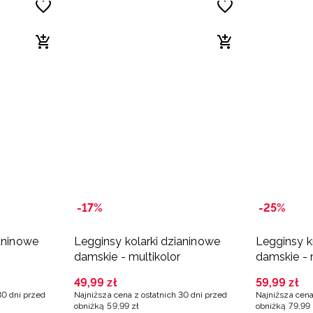
-17%
-25%
ianinowe
Legginsy kolarki dzianinowe
Legginsy k
damskie - multikolor
damskie - 
49
,
99
zł
59
,
99
zł
30 dni przed
Najniższa cena z ostatnich 30 dni przed
Najniższa cena
obniżką
59
,
99
zł
obniżką
79
,
99