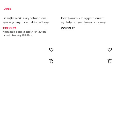
-30%
Bezrękawnik z wypełnieniem
Bezrękawnik z wypełnieniem
syntetycznym damski - beżowy
syntetycznym damski - czarny
139
,
99
zł
229
,
99
zł
Najniższa cena z ostatnich 30 dni
przed obniżką
199
,
99
zł