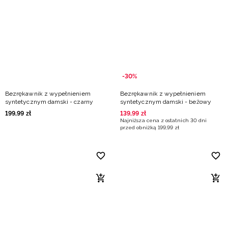
Niemiecki / EUR
Rumuński / RON
Słowacki / EUR
-30%
Ukraiński / UAH
Bezrękawnik z wypełnieniem
Bezrękawnik z wypełnieniem
syntetycznym damski - czarny
syntetycznym damski - beżowy
199
,
99
zł
139
,
99
zł
Najniższa cena z ostatnich 30 dni
przed obniżką
199
,
99
zł