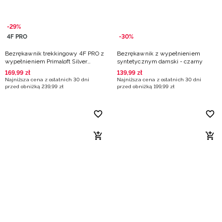
-29%
4F PRO
-30%
Bezrękawnik trekkingowy 4F PRO z
Bezrękawnik z wypełnieniem
wypełnieniem Primaloft Silver
syntetycznym damski - czarny
damski - khaki
169
,
99
zł
139
,
99
zł
Najniższa cena z ostatnich 30 dni
Najniższa cena z ostatnich 30 dni
przed obniżką
239
,
99
zł
przed obniżką
199
,
99
zł