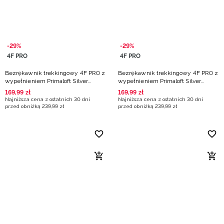
-29%
-29%
4F PRO
4F PRO
Bezrękawnik trekkingowy 4F PRO z
Bezrękawnik trekkingowy 4F PRO z
wypełnieniem Primaloft Silver
wypełnieniem Primaloft Silver
damski - turkusowy
damski - różowy
169
,
99
zł
169
,
99
zł
Najniższa cena z ostatnich 30 dni
Najniższa cena z ostatnich 30 dni
przed obniżką
239
,
99
zł
przed obniżką
239
,
99
zł