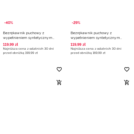
-40%
-29%
Bezrękawnik puchowy z
Bezrękawnik puchowy z
wypełnieniem syntetycznym
wypełnieniem syntetycznym
damski - czarne
damski - niebieski
119
,
99
zł
119
,
99
zł
Najniższa cena z ostatnich 30 dni
Najniższa cena z ostatnich 30 dni
przed obniżką
199
,
99
zł
przed obniżką
169
,
99
zł