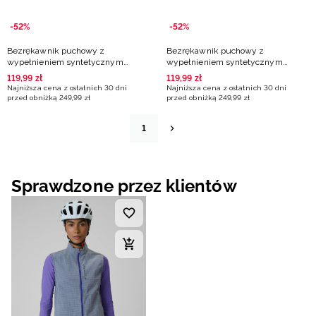
-52%
-52%
Bezrękawnik puchowy z
Bezrękawnik puchowy z
wypełnieniem syntetycznym
wypełnieniem syntetycznym
damski - brązowy
damski - szary
119
,
99
zł
119
,
99
zł
Najniższa cena z ostatnich 30 dni
Najniższa cena z ostatnich 30 dni
przed obniżką
249
,
99
zł
przed obniżką
249
,
99
zł
1
Sprawdzone przez klientów