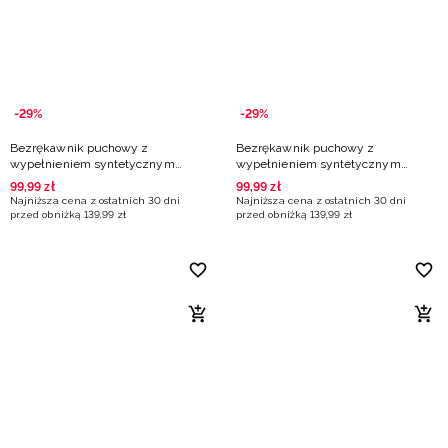
-29%
-29%
Bezrękawnik puchowy z
Bezrękawnik puchowy z
wypełnieniem syntetycznym
wypełnieniem syntetycznym
damski - fioletowy
damski - czarny
99
,
99
zł
99
,
99
zł
Najniższa cena z ostatnich 30 dni
Najniższa cena z ostatnich 30 dni
przed obniżką
139
,
99
zł
przed obniżką
139
,
99
zł