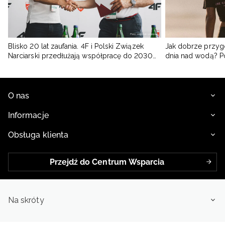
Blisko 20 lat zaufania. 4F i Polski Związek
Jak dobrze przyg
Narciarski przedłużają współpracę do 2030
dnia nad wodą? 
roku
O nas
Informacje
Obsługa klienta
Przejdź do Centrum Wsparcia
Na skróty