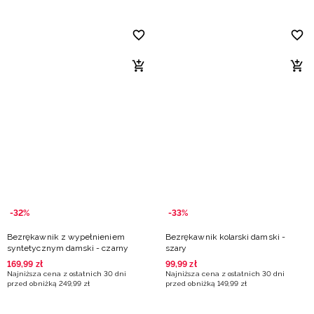
-32%
-33%
Bezrękawnik z wypełnieniem
Bezrękawnik kolarski damski -
syntetycznym damski - czarny
szary
169
,
99
zł
99
,
99
zł
Najniższa cena z ostatnich 30 dni
Najniższa cena z ostatnich 30 dni
przed obniżką
249
,
99
zł
przed obniżką
149
,
99
zł