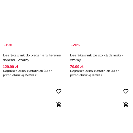
-19%
-20%
Bezrękawnik do biegania w terenie
Bezrękawnik ze stójką damski -
damski - czarny
czarny
129
,
99
zł
79
,
99
zł
Najniższa cena z ostatnich 30 dni
Najniższa cena z ostatnich 30 dni
przed obniżką
159
,
99
zł
przed obniżką
99
,
99
zł