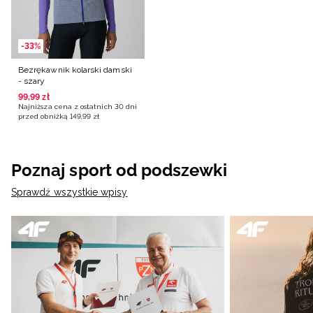
-33%
Bezrękawnik kolarski damski
- szary
99
,
99
zł
Najniższa cena z ostatnich 30 dni
przed obniżką
149
,
99
zł
Poznaj sport od podszewki
Sprawdź wszystkie wpisy