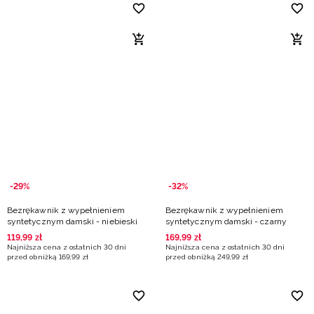
-29%
-32%
Bezrękawnik z wypełnieniem
Bezrękawnik z wypełnieniem
syntetycznym damski - niebieski
syntetycznym damski - czarny
119
,
99
zł
169
,
99
zł
Najniższa cena z ostatnich 30 dni
Najniższa cena z ostatnich 30 dni
przed obniżką
169
,
99
zł
przed obniżką
249
,
99
zł