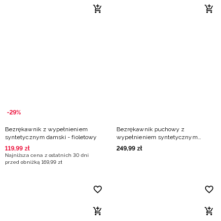
-29%
Bezrękawnik z wypełnieniem
Bezrękawnik puchowy z
syntetycznym damski - fioletowy
wypełnieniem syntetycznym
damski - granatowy
119
,
99
zł
249
,
99
zł
Najniższa cena z ostatnich 30 dni
przed obniżką
169
,
99
zł