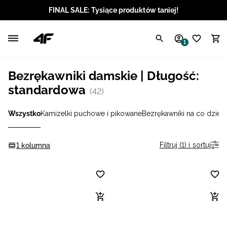
FINAL SALE: Tysiące produktów taniej!
Polski / PLN
1
Angielski / EUR
Bezrękawniki damskie | Długość:
Angielski / USD
standardowa
(42)
Angielski / GBP
Wszystko
Kamizelki puchowe i pikowane
Bezrękawniki na co dzień
Chorwacki / EUR
Filtruj (1) i sortuj
1 kolumna
Czeski / CZK
Litewski / EUR
Łotewski / EUR