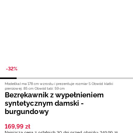
Niemiecki / EUR
Rumuński / RON
Słowacki / EUR
Ukraiński / UAH
-32%
Model(ka) ma 178 cm wzrostu i prezentuje rozmiar S
Obwód klatki
piersiowej: 85 cm
Obwód talii: 59 cm
Bezrękawnik z wypełnieniem
syntetycznym damski -
burgundowy
169
,
99
zł
Najniższa cena z ostatnich 30 dni przed obniżką
249
,
99
zł