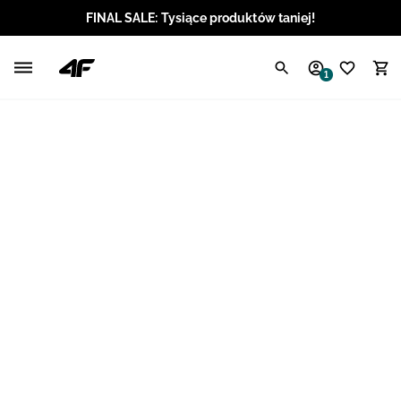
FINAL SALE: Tysiące produktów taniej!
Polski / PLN
1
Angielski / EUR
Angielski / USD
Angielski / GBP
Chorwacki / EUR
Czeski / CZK
Litewski / EUR
Łotewski / EUR