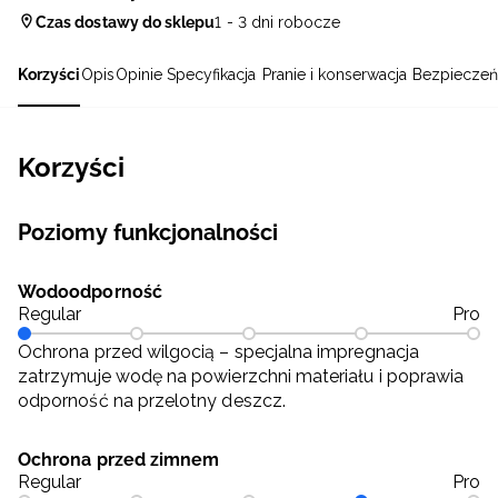
Czas dostawy do sklepu
1 - 3 dni robocze
Korzyści
Opis
Opinie
Specyfikacja
Pranie i konserwacja
Bezpieczeń
Korzyści
Poziomy funkcjonalności
Wodoodporność
Regular
Pro
Ochrona przed wilgocią – specjalna impregnacja
zatrzymuje wodę na powierzchni materiału i poprawia
odporność na przelotny deszcz.
Ochrona przed zimnem
Regular
Pro