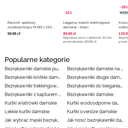
-18%
-31%
MER
Ręcznik sportowy
Legginsy kolarki trekkingowe
Koszu
szybkoschnący M (80 x 130
damskie - khaki
wełną
cm) - czarny
59
,
99
zł
89
,
99
zł
139
,
9
Najniższa cena z ostatnich 30 dni
Najniż
przed obniżką
129
,
99
zł
przed 
Popularne kategorie
Bezrękawniki damskie puchowe
Bezrękawniki damskie na co dzień
Bezrękawniki krótkie damskie
Bezrękawniki długie damskie
Bezrękawniki trekkingowe damskie
Bezrękawniki do biegania damskie
Bezrękawniki z kapturem damskie
Bezrękawniki damskie
Kurtki wiatrówki damskie
Kurtki wodoodporne damskie
Lekkie kurtki damskie
Kurtki oversize damskie
Jak wybrać męski bezrękawnik?
Jak nosić bezrękawniki damskie?