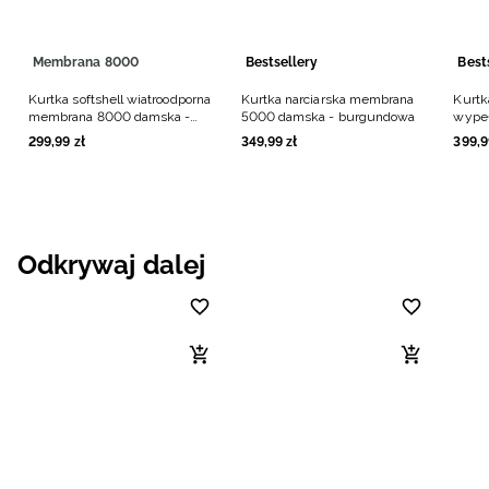
Membrana 8000
Bestsellery
Best
Kurtka softshell wiatroodporna
Kurtka narciarska membrana
Kurtk
membrana 8000 damska -
5000 damska - burgundowa
wype
czerwona
damsk
299
,
99
zł
349
,
99
zł
399
,
9
Odkrywaj dalej