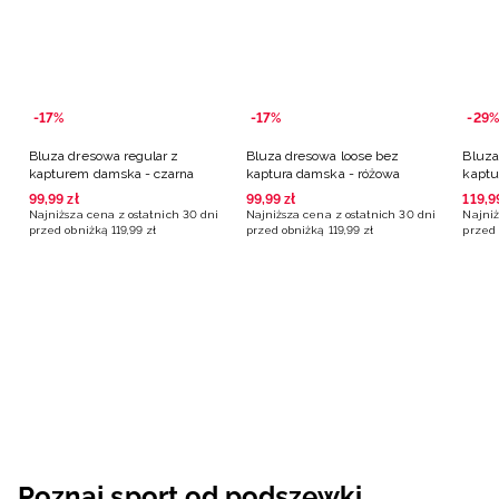
-17%
-17%
-29%
Bluza dresowa regular z
Bluza dresowa loose bez
Bluza
kapturem damska - czarna
kaptura damska - różowa
kaptu
99
,
99
zł
99
,
99
zł
119
,
9
Najniższa cena z ostatnich 30 dni
Najniższa cena z ostatnich 30 dni
Najniż
przed obniżką
119
,
99
zł
przed obniżką
119
,
99
zł
przed 
Poznaj sport od podszewki