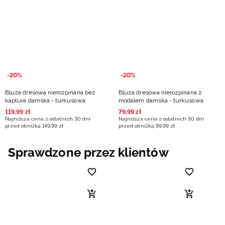
Niemiecki / EUR
Rumuński / RON
Słowacki / EUR
-20%
-20%
Ukraiński / UAH
Bluza dresowa nierozpinana bez
Bluza dresowa nierozpinana z
kaptura damska - turkusowa
modalem damska - turkusowa
119
,
99
zł
79
,
99
zł
Najniższa cena z ostatnich 30 dni
Najniższa cena z ostatnich 30 dni
przed obniżką
149
,
99
zł
przed obniżką
99
,
99
zł
Sprawdzone przez klientów