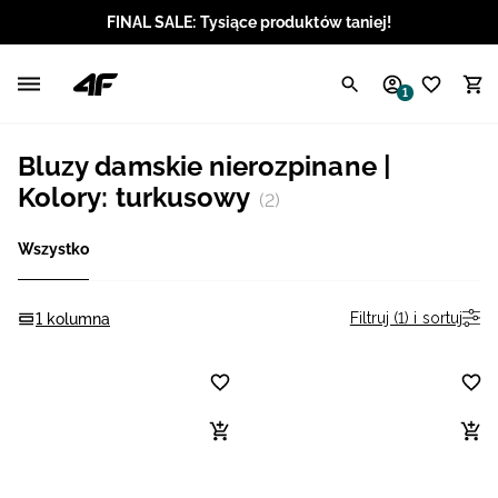
FINAL SALE: Tysiące produktów taniej!
Polski / PLN
1
Angielski / EUR
Bluzy damskie nierozpinane |
Angielski / USD
Kolory: turkusowy
(2)
Angielski / GBP
Wszystko
Chorwacki / EUR
Filtruj (1) i sortuj
1 kolumna
Czeski / CZK
Litewski / EUR
Łotewski / EUR