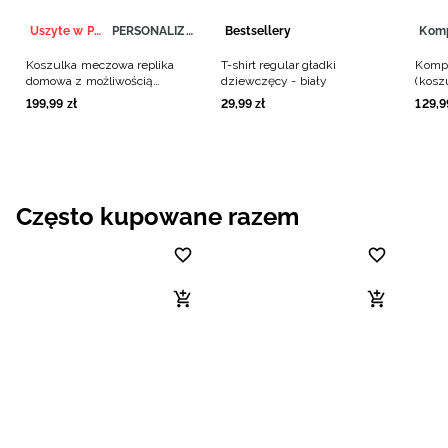
Uszyte w Polsce
PERSONALIZACJA
Bestsellery
Kom
Koszulka meczowa replika
T-shirt regular gładki
Kompl
domowa z możliwością
dziewczęcy - biały
(kosz
personalizacji męska 4F x
chłop
199
,
99
zł
29
,
99
zł
129
,
9
Polska Siatkówka - biała
Często kupowane razem