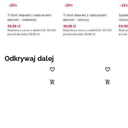
-20%
-20%
-14%
T-shirt relaxed z nadrukiem
T-shirt relaxed z nadrukiem
Spode
damski - niebieski
damski - różowy
różo
39
,
99
zł
39
,
99
zł
59
,
99
Najniższa cena z ostatnich 30 dni
Najniższa cena z ostatnich 30 dni
Najniż
przed obniżką
49
,
99
zł
przed obniżką
49
,
99
zł
przed 
Odkrywaj dalej