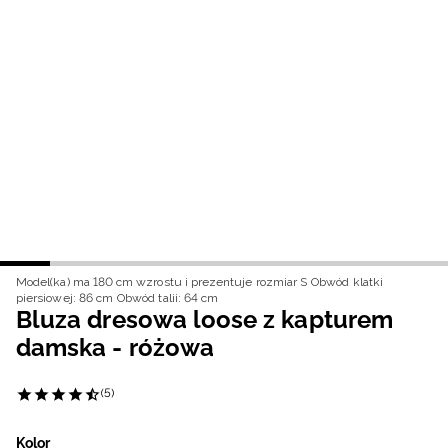
Niemiecki / EUR
Rumuński / RON
Słowacki / EUR
Ukraiński / UAH
Model(ka) ma 180 cm wzrostu i prezentuje rozmiar S
Obwód klatki
piersiowej: 86 cm
Obwód talii: 64 cm
Bluza dresowa loose z kapturem
damska - różowa
(5)
Kolor