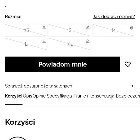
Rozmiar
Jak dobrać rozmiar?
XS
S
M
L
XL
Powiadom mnie
Sprawdź dostępność w salonach
Korzyści
Opis
Opinie
Specyfikacja
Pranie i konserwacja
Bezpieczeń
Korzyści