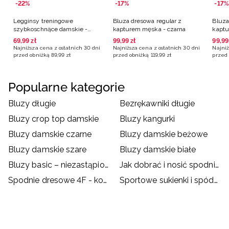
-22%
-17%
-17%
Legginsy treningowe
Bluza dresowa regular z
Bluza
szybkoschnące damskie -
kapturem męska - czarna
kaptu
szare
69
,
99
zł
99
,
99
zł
99
,
99
Najniższa cena z ostatnich 30 dni
Najniższa cena z ostatnich 30 dni
Najniż
przed obniżką
89
,
99
zł
przed obniżką
119
,
99
zł
przed 
Popularne kategorie
Bluzy długie
Bezrękawniki długie
Bluzy crop top damskie
Bluzy kangurki
Bluzy damskie czarne
Bluzy damskie beżowe
Bluzy damskie szare
Bluzy damskie białe
Bluzy basic – niezastąpione na chłodne wieczory!
Jak dobrać i nosić spodnie dresowe?
Spodnie dresowe 4F - kompendium
Sportowe sukienki i spódnice – jak je nosić?