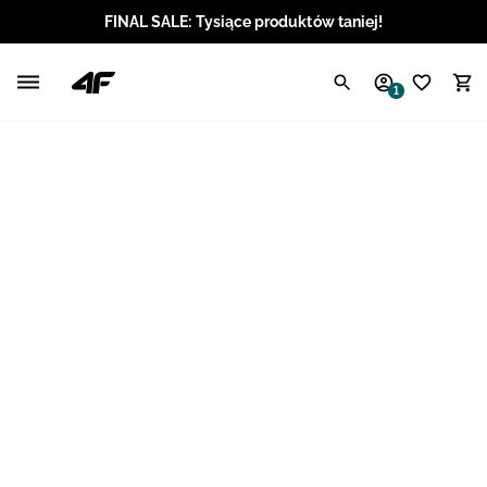
FINAL SALE: Tysiące produktów taniej!
Polski / PLN
1
Angielski / EUR
Angielski / USD
Angielski / GBP
Chorwacki / EUR
Czeski / CZK
Litewski / EUR
Łotewski / EUR