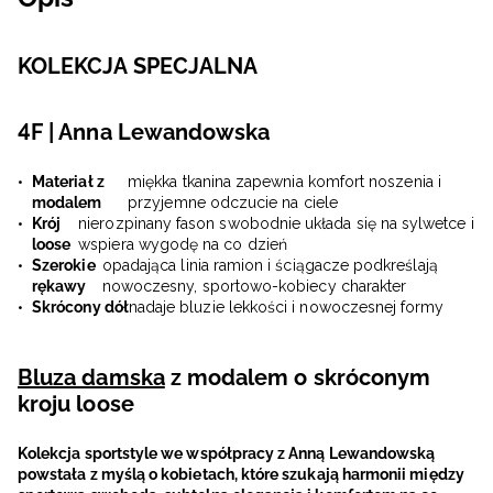
KOLEKCJA SPECJALNA
4F | Anna Lewandowska
Materiał z
miękka tkanina zapewnia komfort noszenia i
modalem
przyjemne odczucie na ciele
Krój
nierozpinany fason swobodnie układa się na sylwetce i
loose
wspiera wygodę na co dzień
Szerokie
opadająca linia ramion i ściągacze podkreślają
rękawy
nowoczesny, sportowo-kobiecy charakter
Skrócony dół
nadaje bluzie lekkości i nowoczesnej formy
Bluza damska
z modalem o skróconym
kroju loose
Kolekcja sportstyle we współpracy z Anną Lewandowską
powstała z myślą o kobietach, które szukają harmonii między