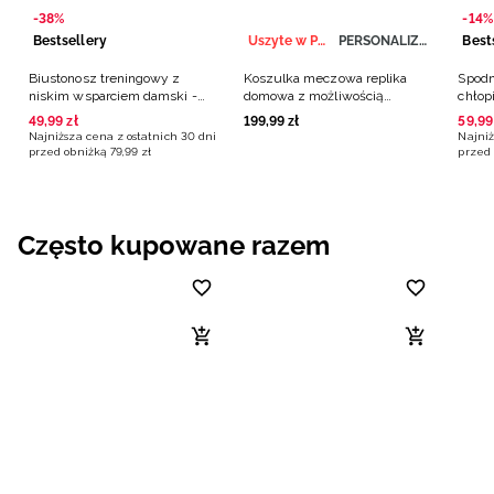
-38%
-14%
Bestsellery
Uszyte w Polsce
PERSONALIZACJA
Best
Biustonosz treningowy z
Koszulka meczowa replika
Spodn
niskim wsparciem damski -
domowa z możliwością
chłop
czarny
personalizacji męska 4F x
49
,
99
zł
199
,
99
zł
59
,
99
Polska Siatkówka - biała
Najniższa cena z ostatnich 30 dni
Najniż
przed obniżką
79
,
99
zł
przed 
Często kupowane razem