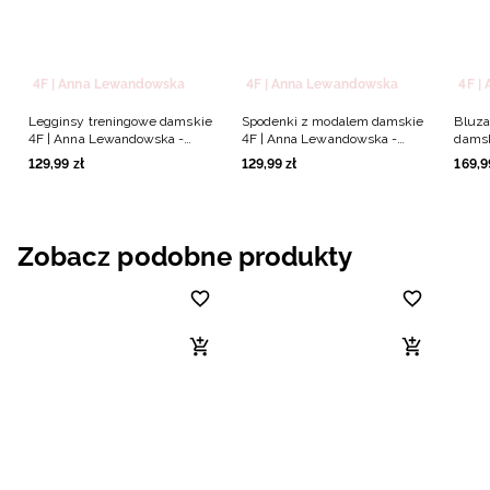
4F | Anna Lewandowska
4F | Anna Lewandowska
4F |
Legginsy treningowe damskie
Spodenki z modalem damskie
Bluza
4F | Anna Lewandowska -
4F | Anna Lewandowska -
damsk
czarne
różowe
Lewan
129
,
99
zł
129
,
99
zł
169
,
9
Zobacz podobne produkty