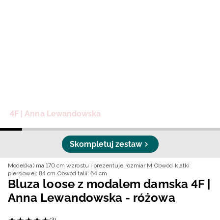
Niemiecki / EUR
Rumuński / RON
Słowacki / EUR
Ukraiński / UAH
4F | Anna Lewandowska
Skompletuj zestaw
Model(ka) ma 170 cm wzrostu i prezentuje rozmiar M
Obwód klatki
piersiowej: 84 cm
Obwód talii: 64 cm
Bluza loose z modalem damska 4F |
Anna Lewandowska - różowa