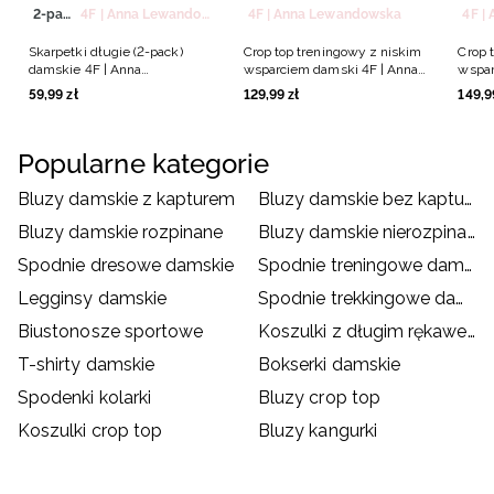
2-pack
4F | Anna Lewandowska
4F | Anna Lewandowska
4F |
Skarpetki długie (2-pack)
Crop top treningowy z niskim
Crop 
damskie 4F | Anna
wsparciem damski 4F | Anna
wspar
Lewandowska - multikolor
Lewandowska - brązowy
Lewan
59
,
99
zł
129
,
99
zł
149
,
9
Popularne kategorie
Bluzy damskie z kapturem
Bluzy damskie bez kaptura
Bluzy damskie rozpinane
Bluzy damskie nierozpinane
Spodnie dresowe damskie
Spodnie treningowe damskie
Legginsy damskie
Spodnie trekkingowe damskie
Biustonosze sportowe
Koszulki z długim rękawem damskie
T-shirty damskie
Bokserki damskie
Spodenki kolarki
Bluzy crop top
Koszulki crop top
Bluzy kangurki