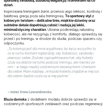
sportową swobodą, subtelną elegancją i komfortem na co
dzień.
Inspirowana treningiem
barre
, przenosi jego lekkość, kontrolę i
baletową grację poza salę treningową.
To sportowy styl z
kobiecym twistem – delikatne linie, miękkie dzianiny oraz
subtelne detale dopełniają całość i nadają jej lekki,
minimalistyczny charakter.
Ubrania podkreślają naturalną
kobiecość, ale nie rezygnują z komfortu, dlatego sprawdzą się
przed i po treningu, w drodze do studia, podczas spaceru czy
odpoczynku.
„Ta kolekcja jest dla mnie wyjątkowa, bo łączy wszystko to,
co w ruchu kocham najbardziej: siłę, kobiecość, swobodę i
pewność siebie. Została zaprojektowana tak, aby kobiety
czuły się dobrze nie tylko podczas treningu, ale również po
nim – w biegu między codziennymi obowiązkami i chwilami
dla siebie. Mam nadzieję, że każda kobieta znajdzie w niej coś
dla siebie i będzie czuła się w niej pięknie.”
– mówi Anna Lewandowska
Bluza damska
z dodatkiem modalu dobrze sprawdzi się w
codziennych sportowych zestawach oraz podczas regeneracji