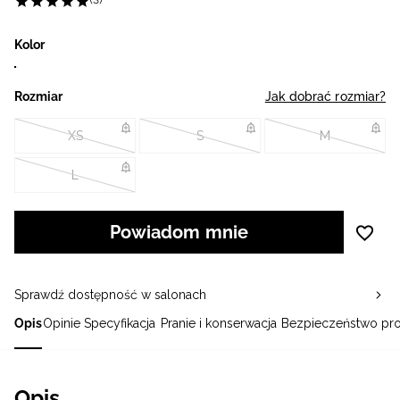
(3)
Kolor
Rozmiar
Jak dobrać rozmiar?
XS
S
M
L
Powiadom mnie
Sprawdź dostępność w salonach
Opis
Opinie
Specyfikacja
Pranie i konserwacja
Bezpieczeństwo pr
Opis