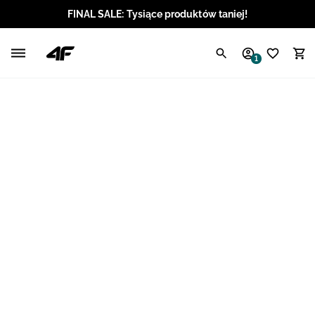
FINAL SALE: Tysiące produktów taniej!
Polski / PLN
1
Angielski / EUR
Angielski / USD
Angielski / GBP
Chorwacki / EUR
Czeski / CZK
Litewski / EUR
Łotewski / EUR