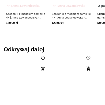
4F | Anna Lewandowska
4F | Anna Lewandowska
2
Spodenki z modalem damskie
Spodenki z modalem damskie
Skarp
4F | Anna Lewandowska -
4F | Anna Lewandowska -
damsk
różowe
brązowe
Lewan
129
,
99
zł
129
,
99
zł
59
,
99
Odkrywaj dalej