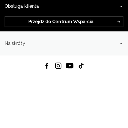
Obsługa klienta
Przejdź do Centrum Wsparcia
Na skróty
Pobierz Aplikację:
App Store
Google Play
App Gallery
Wszystkie prawa zastrzeżone © 2026
4f.com.pl: Odzież, obuwie i akcesoria sportowe | Powered by OTCF