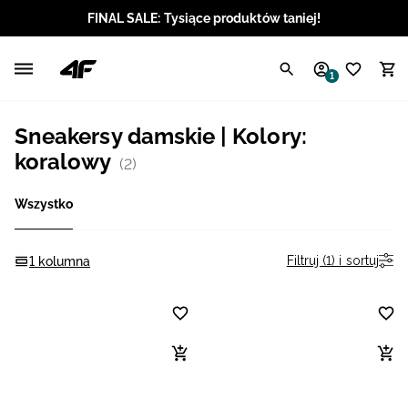
FINAL SALE: Tysiące produktów taniej!
Polski / PLN
1
Angielski / EUR
Sneakersy damskie | Kolory:
Angielski / USD
koralowy
(2)
Angielski / GBP
Wszystko
Chorwacki / EUR
Filtruj (1) i sortuj
1 kolumna
Czeski / CZK
Litewski / EUR
Łotewski / EUR