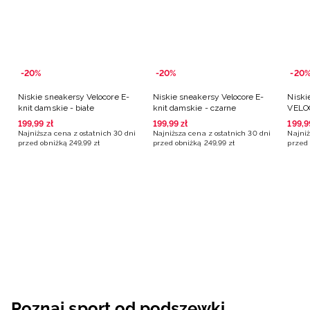
-20%
-20%
-20
Niskie sneakersy Velocore E-
Niskie sneakersy Velocore E-
Niski
knit damskie - białe
knit damskie - czarne
VELOC
białe
199
,
99
zł
199
,
99
zł
199
,
9
Najniższa cena z ostatnich 30 dni
Najniższa cena z ostatnich 30 dni
Najniż
przed obniżką
249
,
99
zł
przed obniżką
249
,
99
zł
przed 
Poznaj sport od podszewki