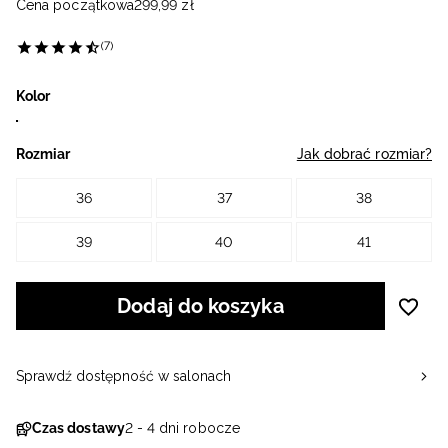
Cena początkowa
299
,
99
zł
(7)
Kolor
Rozmiar
Jak dobrać rozmiar?
36
37
38
39
40
41
Dodaj do koszyka
Sprawdź dostępność w salonach
Czas dostawy
2 - 4 dni robocze