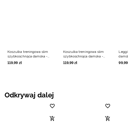
Koszulka treningowa slim
Koszulka treningowa slim
Leggi
szybkoschnąca damska -
szybkoschnąca damska -
damsk
zielona
czarna
119
,
99
zł
119
,
99
zł
99
,
99
Odkrywaj dalej