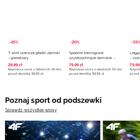
-25%
-20%
-33%
T-shirt oversize gładki damski
Spodnie treningowe
Leggi
- granatowy
szybkoschnące damskie -
- cza
granatowe
29
,
99
zł
79
,
99
zł
79
,
99
Najniższa cena z ostatnich 30 dni
Najniższa cena z ostatnich 30 dni
Najniż
przed obniżką
39
,
99
zł
przed obniżką
99
,
99
zł
przed 
Poznaj sport od podszewki
Sprawdź wszystkie wpisy