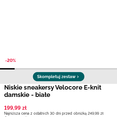
Niemiecki / EUR
Rumuński / RON
Słowacki / EUR
Ukraiński / UAH
-20%
Skompletuj zestaw
Niskie sneakersy Velocore E-knit
damskie - białe
199
,
99
zł
Najniższa cena z ostatnich 30 dni przed obniżką
249
,
99
zł