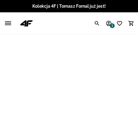
Kolekcja 4F | Tomasz Fornal już jest!
Polski / PLN
1
Angielski / EUR
Angielski / USD
Angielski / GBP
Chorwacki / EUR
Czeski / CZK
Litewski / EUR
Łotewski / EUR