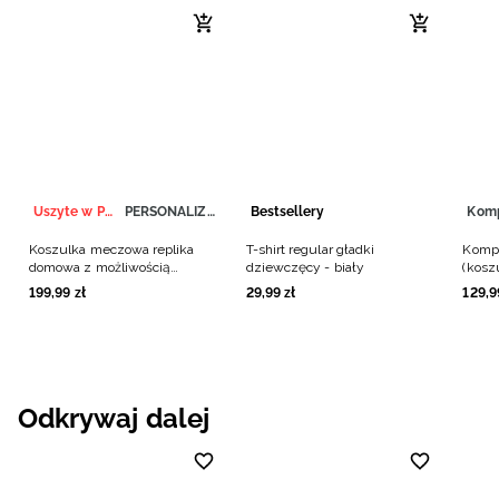
Uszyte w Polsce
PERSONALIZACJA
Bestsellery
Kom
Koszulka meczowa replika
T-shirt regular gładki
Kompl
domowa z możliwością
dziewczęcy - biały
(kosz
personalizacji męska 4F x
chłop
199
,
99
zł
29
,
99
zł
129
,
9
Polska Siatkówka - biała
Odkrywaj dalej