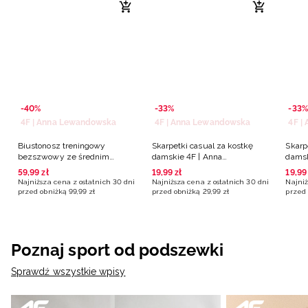
-40%
-33%
-33%
4F | Anna Lewandowska
4F | Anna Lewandowska
4F |
Biustonosz treningowy
Skarpetki casual za kostkę
Skarp
bezszwowy ze średnim
damskie 4F | Anna
damsk
wsparciem 4F | Anna
Lewandowska - czarne
Lewan
59
,
99
zł
19
,
99
zł
19
,
99
Lewandowska - niebieski
Najniższa cena z ostatnich 30 dni
Najniższa cena z ostatnich 30 dni
Najniż
przed obniżką
99
,
99
zł
przed obniżką
29
,
99
zł
przed 
Poznaj sport od podszewki
Sprawdź wszystkie wpisy