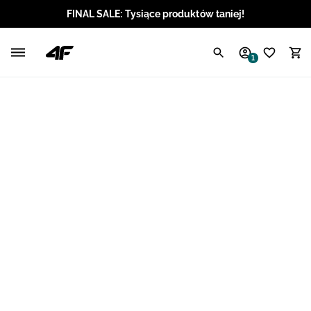
FINAL SALE: Tysiące produktów taniej!
Polski / PLN
1
Angielski / EUR
Angielski / USD
Angielski / GBP
Chorwacki / EUR
Czeski / CZK
Litewski / EUR
Łotewski / EUR