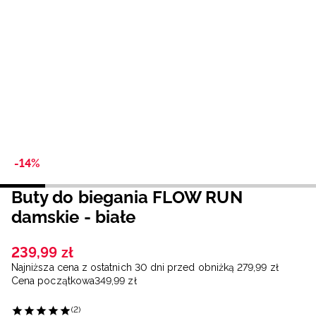
Niemiecki / EUR
Rumuński / RON
Słowacki / EUR
Ukraiński / UAH
-14%
Buty do biegania FLOW RUN
damskie - białe
239
,
99
zł
Najniższa cena z ostatnich 30 dni przed obniżką
279
,
99
zł
Cena początkowa
349
,
99
zł
(2)