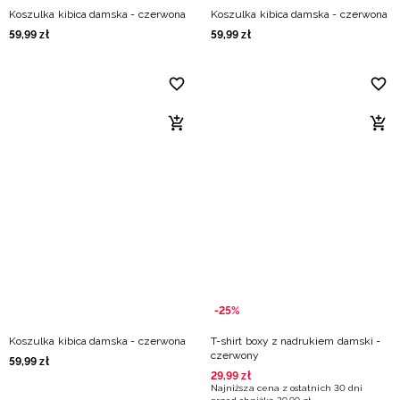
Koszulka kibica damska - czerwona
Koszulka kibica damska - czerwona
59
,
99
zł
59
,
99
zł
-25%
Koszulka kibica damska - czerwona
T-shirt boxy z nadrukiem damski -
czerwony
59
,
99
zł
29
,
99
zł
Najniższa cena z ostatnich 30 dni