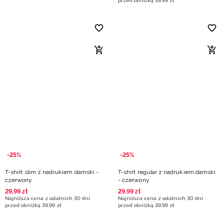
przed obniżką
39
,
99
zł
-25%
-25%
T-shirt slim z nadrukiem damski -
T-shirt regular z nadrukiem damski
czerwony
- czerwony
29
,
99
zł
29
,
99
zł
Najniższa cena z ostatnich 30 dni
Najniższa cena z ostatnich 30 dni
przed obniżką
39
,
99
zł
przed obniżką
39
,
99
zł