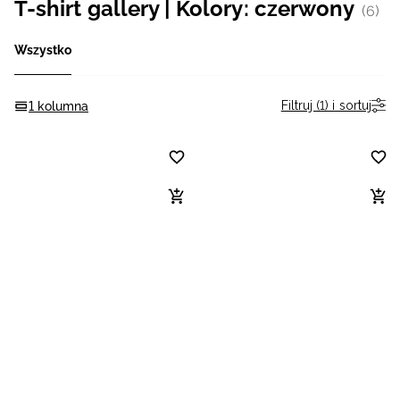
T-shirt gallery | Kolory: czerwony
(6)
Niemiecki / EUR
Wszystko
Rumuński / RON
Filtruj (1) i sortuj
1 kolumna
Słowacki / EUR
Ukraiński / UAH