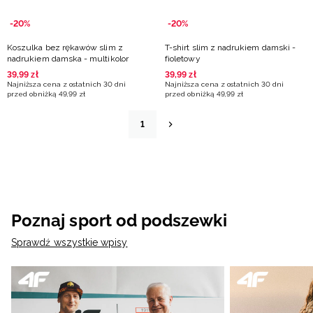
-20%
-20%
Koszulka bez rękawów slim z
T-shirt slim z nadrukiem damski -
nadrukiem damska - multikolor
fioletowy
39
,
99
zł
39
,
99
zł
Najniższa cena z ostatnich 30 dni
Najniższa cena z ostatnich 30 dni
przed obniżką
49
,
99
zł
przed obniżką
49
,
99
zł
1
Poznaj sport od podszewki
Sprawdź wszystkie wpisy