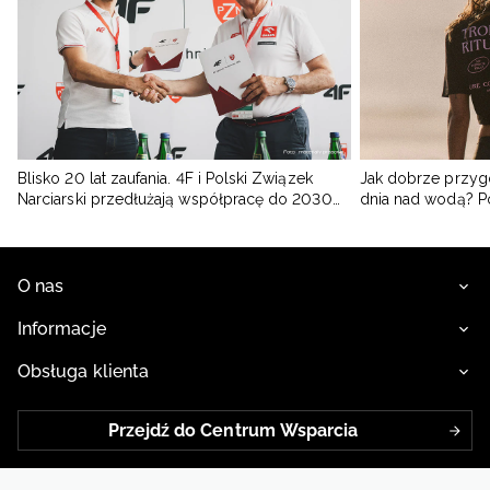
Blisko 20 lat zaufania. 4F i Polski Związek
Jak dobrze przyg
Narciarski przedłużają współpracę do 2030
dnia nad wodą? 
roku
O nas
Informacje
Obsługa klienta
Przejdź do Centrum Wsparcia