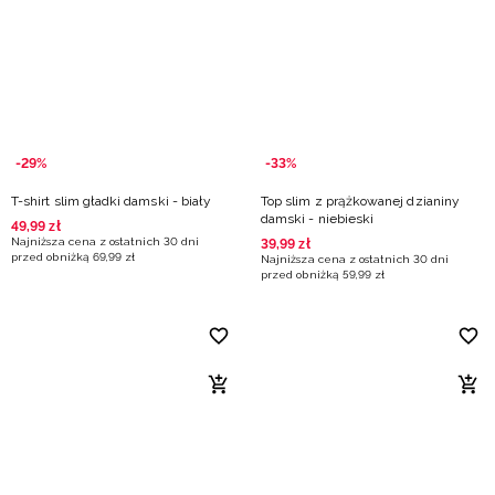
-29%
-33%
T-shirt slim gładki damski - biały
Top slim z prążkowanej dzianiny
damski - niebieski
49
,
99
zł
Najniższa cena z ostatnich 30 dni
39
,
99
zł
przed obniżką
69
,
99
zł
Najniższa cena z ostatnich 30 dni
przed obniżką
59
,
99
zł