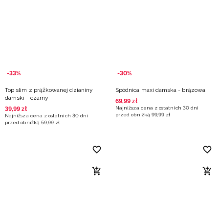
Niemiecki / EUR
Rumuński / RON
Słowacki / EUR
-33%
-30%
Ukraiński / UAH
Top slim z prążkowanej dzianiny
Spódnica maxi damska - brązowa
damski - czarny
69
,
99
zł
Najniższa cena z ostatnich 30 dni
39
,
99
zł
przed obniżką
99
,
99
zł
Najniższa cena z ostatnich 30 dni
przed obniżką
59
,
99
zł