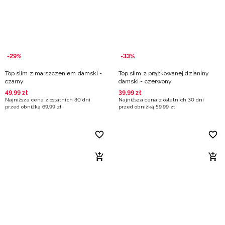
-29%
-33%
Top slim z marszczeniem damski -
Top slim z prążkowanej dzianiny
czarny
damski - czerwony
49
,
99
zł
39
,
99
zł
Najniższa cena z ostatnich 30 dni
Najniższa cena z ostatnich 30 dni
przed obniżką
69
,
99
zł
przed obniżką
59
,
99
zł