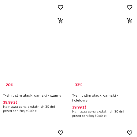
-20%
-33%
T-shirt slim gładki damski - czarny
T-shirt slim gładki damski -
fioletowy
39
,
99
zł
Najniższa cena z ostatnich 30 dni
39
,
99
zł
przed obniżką
49
,
99
zł
Najniższa cena z ostatnich 30 dni
przed obniżką
59
,
99
zł