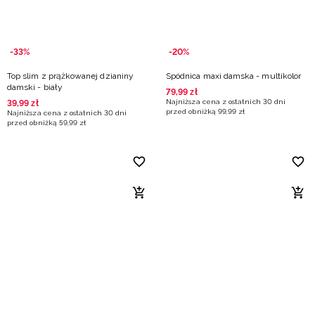
-33%
-20%
Top slim z prążkowanej dzianiny
Spódnica maxi damska - multikolor
damski - biały
79
,
99
zł
Najniższa cena z ostatnich 30 dni
39
,
99
zł
przed obniżką
99
,
99
zł
Najniższa cena z ostatnich 30 dni
przed obniżką
59
,
99
zł