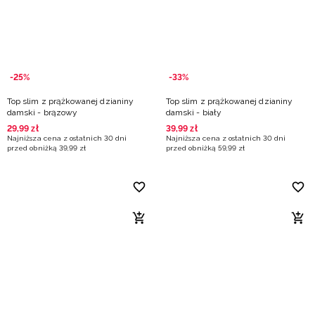
-25%
-33%
Top slim z prążkowanej dzianiny
Top slim z prążkowanej dzianiny
damski - brązowy
damski - biały
29
,
99
zł
39
,
99
zł
Najniższa cena z ostatnich 30 dni
Najniższa cena z ostatnich 30 dni
przed obniżką
39
,
99
zł
przed obniżką
59
,
99
zł