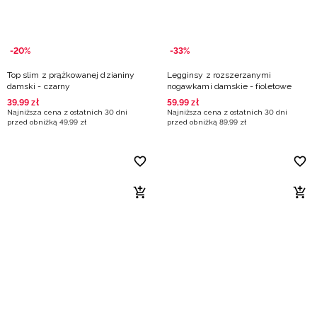
-20%
-33%
Top slim z prążkowanej dzianiny
Legginsy z rozszerzanymi
damski - czarny
nogawkami damskie - fioletowe
39
,
99
zł
59
,
99
zł
Najniższa cena z ostatnich 30 dni
Najniższa cena z ostatnich 30 dni
przed obniżką
49
,
99
zł
przed obniżką
89
,
99
zł