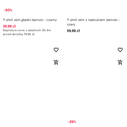
-50%
T-shirt slim gładki damski - czarny
T-shirt slim z nadrukiem damski -
szary
39
,
99
zł
Najniższa cena z ostatnich 30 dni
59
,
99
zł
przed obniżką
79
,
99
zł
-29%