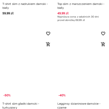
T-shirt slim z nadrukiem damski -
Top slim z marszczeniem damski -
biały
biały
59
,
99
zł
49
,
99
zł
Najniższa cena z ostatnich 30 dni
przed obniżką
69
,
99
zł
-50%
-40%
T-shirt slim gładki damski -
Legginsy dzianinowe damskie -
turkusowy
czarne