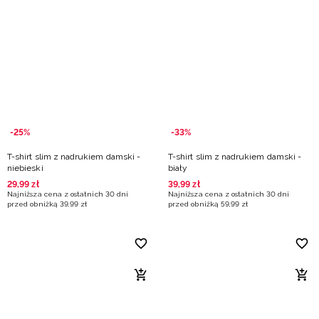
-25%
-33%
T-shirt slim z nadrukiem damski -
T-shirt slim z nadrukiem damski -
niebieski
biały
29
,
99
zł
39
,
99
zł
Najniższa cena z ostatnich 30 dni
Najniższa cena z ostatnich 30 dni
przed obniżką
39
,
99
zł
przed obniżką
59
,
99
zł