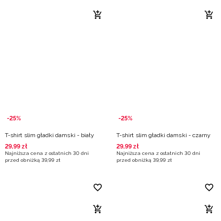
-25%
-25%
T-shirt slim gładki damski - biały
T-shirt slim gładki damski - czarny
29
,
99
zł
29
,
99
zł
Najniższa cena z ostatnich 30 dni
Najniższa cena z ostatnich 30 dni
przed obniżką
39
,
99
zł
przed obniżką
39
,
99
zł