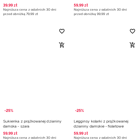
39
,
99
zł
59
,
99
zł
Najniższa cena z ostatnich 30 dni
Najniższa cena z ostatnich 30 dni
przed obniżką
79
,
99
zł
przed obniżką
99
,
99
zł
-25%
-25%
Sukienka z prążkowanej dzianiny
Legginsy kolarki z prążkowanej
damska - szara
dzianiny damskie - fioletowe
59
,
99
zł
59
,
99
zł
Najniższa cena z ostatnich 30 dni
Najniższa cena z ostatnich 30 dni