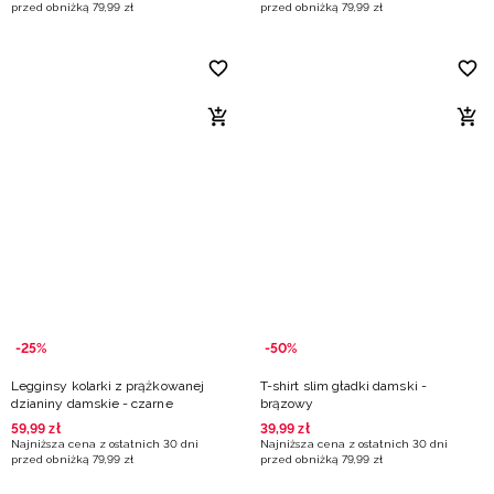
przed obniżką
79
,
99
zł
przed obniżką
79
,
99
zł
-25%
-50%
Legginsy kolarki z prążkowanej
T-shirt slim gładki damski -
dzianiny damskie - czarne
brązowy
59
,
99
zł
39
,
99
zł
Najniższa cena z ostatnich 30 dni
Najniższa cena z ostatnich 30 dni
przed obniżką
79
,
99
zł
przed obniżką
79
,
99
zł