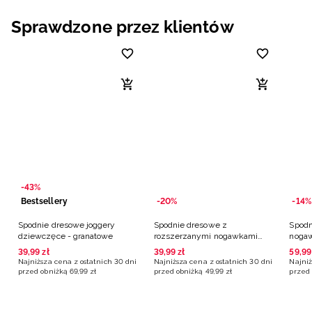
Niemiecki / EUR
Sprawdzone przez klientów
Rumuński / RON
Słowacki / EUR
Ukraiński / UAH
-43%
Bestsellery
-20%
-14%
Spodnie dresowe joggery
Spodnie dresowe z
Spodn
dziewczęce - granatowe
rozszerzanymi nogawkami
nogaw
dziewczęce - granatowe
szare
39
,
99
zł
39
,
99
zł
59
,
99
Najniższa cena z ostatnich 30 dni
Najniższa cena z ostatnich 30 dni
Najniż
przed obniżką
69
,
99
zł
przed obniżką
49
,
99
zł
przed 