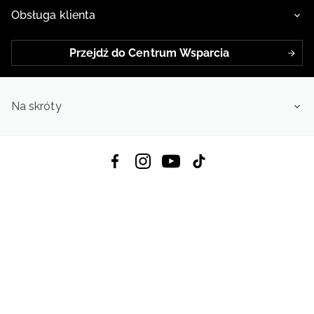
Obsługa klienta
Przejdź do Centrum Wsparcia
Na skróty
Pobierz Aplikację:
App Store
Google Play
App Gallery
Wszystkie prawa zastrzeżone © 2026
4f.com.pl: Odzież, obuwie i akcesoria sportowe | Powered by OTCF