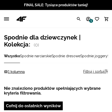
FINAL SALE: Tysiące produktów taniej!
Polski / PLN
1
Angielski / EUR
Spodnie dla dziewczynek |
Angielski / USD
Kolekcja:
(0)
Angielski / GBP
Wszystko
Spodnie narciarskie
Spodnie dresowe
Spodnie joggery
Sp
Chorwacki / EUR
Filtruj i sortuj
1 kolumna
Czeski / CZK
Nie znaleziono produktów spełniających wybrane
Litewski / EUR
kryteria filtrowania.
Łotewski / EUR
Cofnij do ostatnich wyników