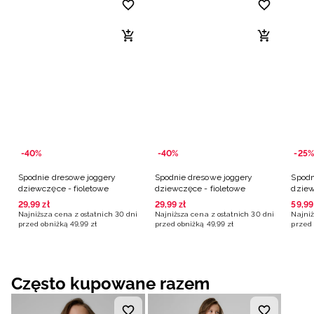
-40%
-40%
-25%
Spodnie dresowe joggery
Spodnie dresowe joggery
Spodn
dziewczęce - fioletowe
dziewczęce - fioletowe
dziew
29
,
99
zł
29
,
99
zł
59
,
99
Najniższa cena z ostatnich 30 dni
Najniższa cena z ostatnich 30 dni
Najniż
przed obniżką
49
,
99
zł
przed obniżką
49
,
99
zł
przed 
Często kupowane razem