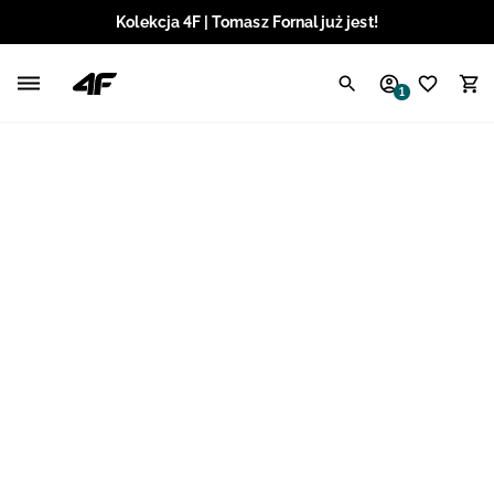
Kolekcja 4F | Tomasz Fornal już jest!
Polski / PLN
1
Angielski / EUR
Angielski / USD
Angielski / GBP
Chorwacki / EUR
Czeski / CZK
Litewski / EUR
Łotewski / EUR