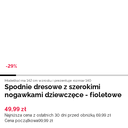
Niemiecki / EUR
Rumuński / RON
Słowacki / EUR
Ukraiński / UAH
-29%
Model(ka) ma 142 cm wzrostu i prezentuje rozmiar 140
Spodnie dresowe z szerokimi
nogawkami dziewczęce - fioletowe
49
,
99
zł
Najniższa cena z ostatnich 30 dni przed obniżką
69
,
99
zł
Cena początkowa
99
,
99
zł