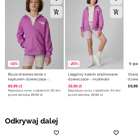
-10%
-20%
5-pa
Bluza dresowa loose z
Legginsy kolarki prążkowane
Skarp
kapturem dziewczęca -
dziewczęce - multikolor
dziew
fioletowa
89
,
99
zł
39
,
99
zł
59
,
99
Najniższa cena z ostatnich 30 dni
Najniższa cena z ostatnich 30 dni
przed obniżką
99
,
99
zł
przed obniżką
49
,
99
zł
Odkrywaj dalej