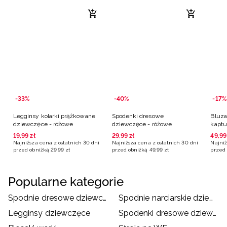
-33%
-40%
-17%
Legginsy kolarki prążkowane
Spodenki dresowe
Bluza
dziewczęce - różowe
dziewczęce - różowe
kaptu
19
,
99
zł
29
,
99
zł
49
,
99
Najniższa cena z ostatnich 30 dni
Najniższa cena z ostatnich 30 dni
Najniż
przed obniżką
29
,
99
zł
przed obniżką
49
,
99
zł
przed 
Popularne kategorie
Spodnie dresowe dziewczęce
Spodnie narciarskie dziewczęce
Legginsy dziewczęce
Spodenki dresowe dziewczęce