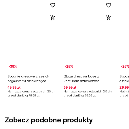
-38%
-25%
-25%
Spodnie dresowe z szerokimi
Bluza dresowa loose z
Spode
nogawkami dziewczęce -
kapturem dziewczęca -
dziew
czarne
czarna
49
,
99
zł
59
,
99
zł
29
,
99
Najniższa cena z ostatnich 30 dni
Najniższa cena z ostatnich 30 dni
Najniż
przed obniżką
79
,
99
zł
przed obniżką
79
,
99
zł
przed 
Zobacz podobne produkty