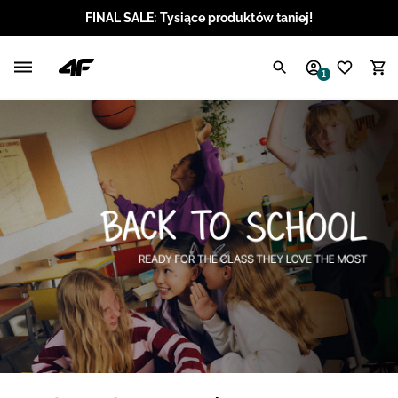
FINAL SALE: Tysiące produktów taniej!
Polski / PLN
1
Angielski / EUR
Angielski / USD
Angielski / GBP
Chorwacki / EUR
Czeski / CZK
Litewski / EUR
Łotewski / EUR