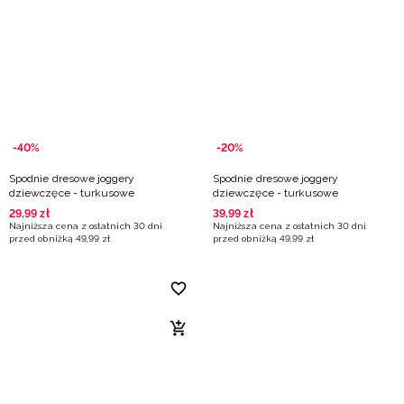
-40%
-20%
Spodnie dresowe joggery
Spodnie dresowe joggery
dziewczęce - turkusowe
dziewczęce - turkusowe
29
,
99
zł
39
,
99
zł
Najniższa cena z ostatnich 30 dni
Najniższa cena z ostatnich 30 dni
przed obniżką
49
,
99
zł
przed obniżką
49
,
99
zł