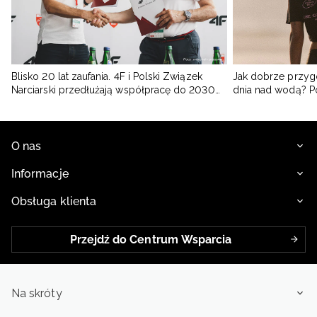
Blisko 20 lat zaufania. 4F i Polski Związek
Jak dobrze przyg
Narciarski przedłużają współpracę do 2030
dnia nad wodą? 
roku
O nas
Informacje
Obsługa klienta
Przejdź do Centrum Wsparcia
Na skróty