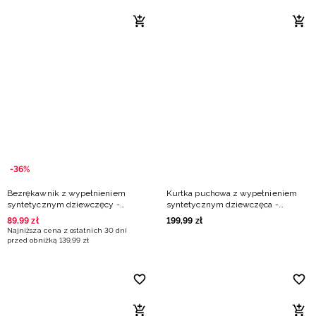
-36%
Bezrękawnik z wypełnieniem
Kurtka puchowa z wypełnieniem
syntetycznym dziewczęcy -
syntetycznym dziewczęca -
miętowy
miętowa
89
,
99
zł
199
,
99
zł
Najniższa cena z ostatnich 30 dni
przed obniżką
139
,
99
zł