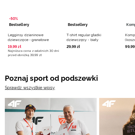
-50%
Bestsellery
Bestsellery
Kom
Legginsy dzianinowe
T-shirt regular gładki
Kompl
dziewczęce - granatowe
dziewczęcy - biały
(kosz
dziew
19
,
99
zł
29
,
99
zł
99
,
99
Najniższa cena z ostatnich 30 dni
przed obniżką
39
,
99
zł
Poznaj sport od podszewki
Sprawdź wszystkie wpisy