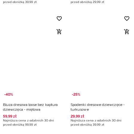
przed obniżką
39
,
99
zł
przed obniżką
29
,
99
zł
-40%
-25%
Bluza dresowa loose bez kaptura
Spodenki dresowe dziewczęce -
dziewczęca - miętowa
turkusowe
59
,
99
zł
29
,
99
zł
Najniższa cena z ostatnich 30 dni
Najniższa cena z ostatnich 30 dni
przed obniżką
99
,
99
zł
przed obniżką
39
,
99
zł