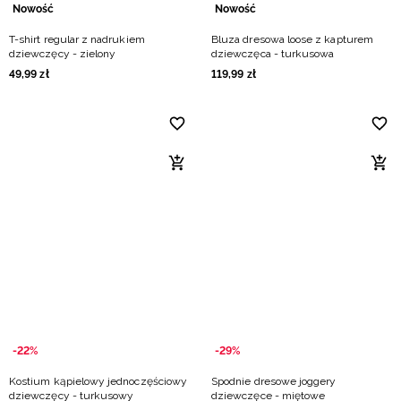
Nowość
Nowość
T-shirt regular z nadrukiem
Bluza dresowa loose z kapturem
dziewczęcy - zielony
dziewczęca - turkusowa
49
,
99
zł
119
,
99
zł
-22%
-29%
Kostium kąpielowy jednoczęściowy
Spodnie dresowe joggery
dziewczęcy - turkusowy
dziewczęce - miętowe