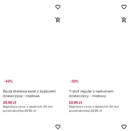
-43%
-33%
Bluza dresowa loose z kapturem
T-shirt regular z nadrukiem
dziewczęca - miętowa
dziewczęcy - miętowy
39
,
99
zł
19
,
99
zł
Najniższa cena z ostatnich 30 dni
Najniższa cena z ostatnich 30 dni
przed obniżką
69
,
99
zł
przed obniżką
29
,
99
zł