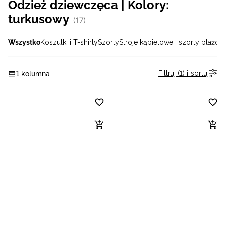
Odzież dziewczęca | Kolory:
Niemiecki / EUR
turkusowy
(17)
Rumuński / RON
Wszystko
Koszulki i T-shirty
Szorty
Stroje kąpielowe i szorty plażo
Słowacki / EUR
Filtruj (1) i sortuj
1 kolumna
Ukraiński / UAH