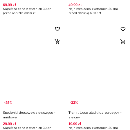
69
,
99
zł
49
,
99
zł
Najniższa cena z ostatnich 30 dni
Najniższa cena z ostatnich 30 dni
przed obniżką
89
,
99
zł
przed obniżką
69
,
99
zł
-25%
-33%
Spodenki dresowe dziewczęce -
T-shirt loose gładki dziewczęcy -
miętowe
zielony
29
,
99
zł
19
,
99
zł
Najniższa cena z ostatnich 30 dni
Najniższa cena z ostatnich 30 dni