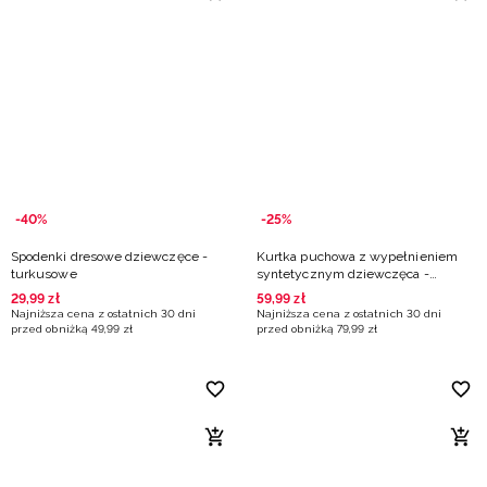
-40%
-25%
Spodenki dresowe dziewczęce -
Kurtka puchowa z wypełnieniem
turkusowe
syntetycznym dziewczęca -
miętowa
29
,
99
zł
59
,
99
zł
Najniższa cena z ostatnich 30 dni
Najniższa cena z ostatnich 30 dni
przed obniżką
49
,
99
zł
przed obniżką
79
,
99
zł