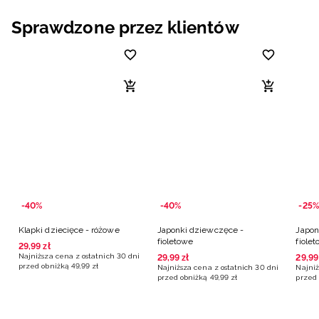
Niemiecki / EUR
Sprawdzone przez klientów
Rumuński / RON
Słowacki / EUR
Ukraiński / UAH
-40%
-40%
-25%
Klapki dziecięce - różowe
Japonki dziewczęce -
Japon
fioletowe
fiole
29
,
99
zł
Najniższa cena z ostatnich 30 dni
29
,
99
zł
29
,
99
przed obniżką
49
,
99
zł
Najniższa cena z ostatnich 30 dni
Najniż
przed obniżką
49
,
99
zł
przed 