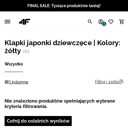
FINAL SALE: Tysiące produktów taniej!
Polski / PLN
1
Angielski / EUR
Klapki japonki dziewczęce | Kolory:
Angielski / USD
żółty
(0)
Angielski / GBP
Wszystko
Chorwacki / EUR
Filtruj i sortuj
1 kolumna
Czeski / CZK
Nie znaleziono produktów spełniających wybrane
Litewski / EUR
kryteria filtrowania.
Łotewski / EUR
Cofnij do ostatnich wyników