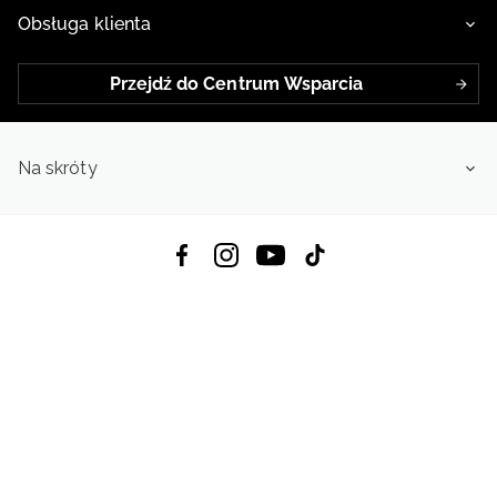
Obsługa klienta
Przejdź do Centrum Wsparcia
Na skróty
Pobierz Aplikację:
App Store
Google Play
App Gallery
Wszystkie prawa zastrzeżone © 2026
4f.com.pl: Odzież, obuwie i akcesoria sportowe | Powered by OTCF