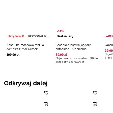
-14%
Uszyte w Polsce
PERSONALIZACJA
Bestsellery
-40
Koszulka meczowa replika
Spodnie dresowe joggery
Japon
domowa z możliwością
chłopięce - niebieskie
29
,
99
personalizacji męska 4F x
Najniż
199
,
99
zł
59
,
99
zł
Polska Siatkówka - biała
przed 
Najniższa cena z ostatnich 30 dni
przed obniżką
69
,
99
zł
Odkrywaj dalej