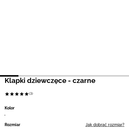
Niemiecki / EUR
Rumuński / RON
Słowacki / EUR
Ukraiński / UAH
Klapki dziewczęce - czarne
(3)
Kolor
Rozmiar
Jak dobrać rozmiar?