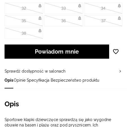
32
33
34
35
36
37
38
Powiadom mnie
Sprawdź dostępność w salonach
Opis
Opinie
Specyfikacja
Bezpieczeństwo produktu
Opis
Sportowe klapki dziewczęce sprawdzą się jako wygodne
obuwie na basen i plażę oraz pod prysznicem. Ich