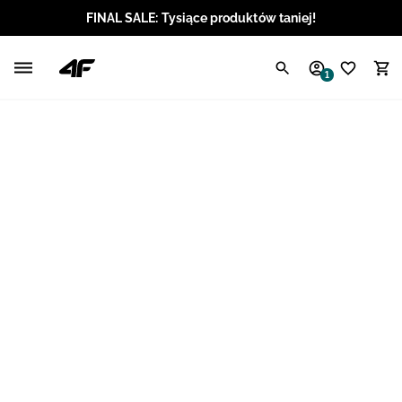
FINAL SALE: Tysiące produktów taniej!
Polski / PLN
1
Angielski / EUR
Angielski / USD
Angielski / GBP
Chorwacki / EUR
Czeski / CZK
Litewski / EUR
Łotewski / EUR