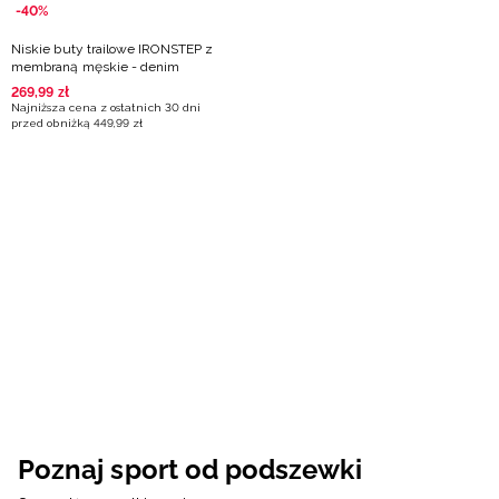
-40%
Niskie buty trailowe IRONSTEP z
membraną męskie - denim
269
,
99
zł
Najniższa cena z ostatnich 30 dni
przed obniżką
449
,
99
zł
Poznaj sport od podszewki