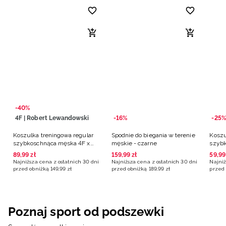
-40%
4F | Robert Lewandowski
-16%
-25%
Koszulka treningowa regular
Spodnie do biegania w terenie
Koszu
szybkoschnąca męska 4F x
męskie - czarne
szybk
Robert Lewandowski -
czarn
89
,
99
zł
159
,
99
zł
59
,
99
turkusowa
Najniższa cena z ostatnich 30 dni
Najniższa cena z ostatnich 30 dni
Najniż
przed obniżką
149
,
99
zł
przed obniżką
189
,
99
zł
przed 
Poznaj sport od podszewki