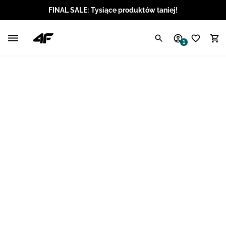
FINAL SALE: Tysiące produktów taniej!
Polski / PLN
1
Angielski / EUR
Angielski / USD
Angielski / GBP
Chorwacki / EUR
Czeski / CZK
Litewski / EUR
Łotewski / EUR