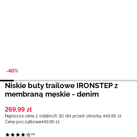
Niemiecki / EUR
Rumuński / RON
Słowacki / EUR
Ukraiński / UAH
-40%
Niskie buty trailowe IRONSTEP z
membraną męskie - denim
269
,
99
zł
Najniższa cena z ostatnich 30 dni przed obniżką
449
,
99
zł
Cena początkowa
449
,
99
zł
(4)