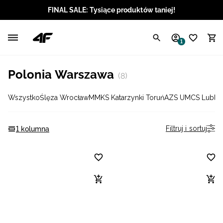
FINAL SALE: Tysiące produktów taniej!
Polski / PLN
1
Angielski / EUR
Polonia Warszawa
(8)
Angielski / USD
Wszystko
Ślęza Wrocław
MMKS Katarzynki Toruń
AZS UMCS Lublin
Angielski / GBP
Chorwacki / EUR
Filtruj i sortuj
1 kolumna
Czeski / CZK
Litewski / EUR
Łotewski / EUR