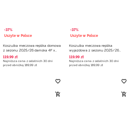
Niemiecki / EUR
Rumuński / RON
-37%
-37%
Słowacki / EUR
Uszyte w Polsce
Uszyte w Polsce
Koszulka meczowa replika domowa
Koszulka meczowa replika
Ukraiński / UAH
z sezonu 2025/26 damska 4F x
wyjazdowa z sezonu 2025/26
Polonia Warszawa - biała
damska 4F x Polonia Warszawa -
119
,
99
zł
119
,
99
zł
czarna
Najniższa cena z ostatnich 30 dni
Najniższa cena z ostatnich 30 dni
przed obniżką
189
,
99
zł
przed obniżką
189
,
99
zł