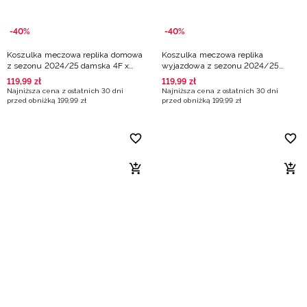
-40%
-40%
Koszulka meczowa replika domowa
Koszulka meczowa replika
z sezonu 2024/25 damska 4F x
wyjazdowa z sezonu 2024/25
Polonia Warszawa - multikolor
damska 4F x Polonia Warszawa -
119
,
99
zł
119
,
99
zł
multikolor
Najniższa cena z ostatnich 30 dni
Najniższa cena z ostatnich 30 dni
przed obniżką
199
,
99
zł
przed obniżką
199
,
99
zł