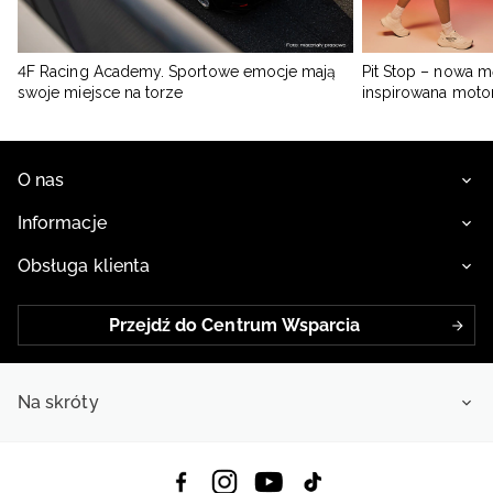
4F Racing Academy. Sportowe emocje mają
Pit Stop – nowa m
swoje miejsce na torze
inspirowana moto
O nas
Informacje
Obsługa klienta
Przejdź do Centrum Wsparcia
Na skróty