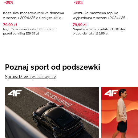
-38%
-38%
Koszulka meczowa replika domowa
Koszulka meczowa replika
z sezonu 2024/25 dziecięca 4F x
wyjazdowa z sezonu 2024/25
Polonia Warszawa - multikolor
dziecięca 4F x Polonia Warszawa -
79
,
99
zł
79
,
99
zł
multikolor
Najniższa cena z ostatnich 30 dni
Najniższa cena z ostatnich 30 dni
przed obniżką
129
,
99
zł
przed obniżką
129
,
99
zł
Poznaj sport od podszewki
Sprawdź wszystkie wpisy