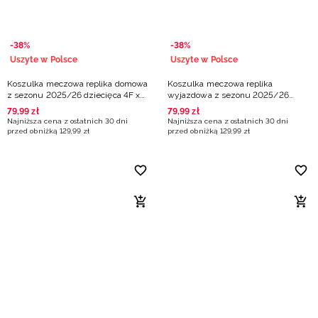
-38%
-38%
Uszyte w Polsce
Uszyte w Polsce
Koszulka meczowa replika domowa
Koszulka meczowa replika
z sezonu 2025/26 dziecięca 4F x
wyjazdowa z sezonu 2025/26
Polonia Warszawa - biała
dziecięca 4F x Polonia Warszawa -
79
,
99
zł
79
,
99
zł
czarna
Najniższa cena z ostatnich 30 dni
Najniższa cena z ostatnich 30 dni
przed obniżką
129
,
99
zł
przed obniżką
129
,
99
zł