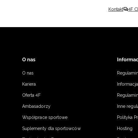
Kontakt
4F C
O nas
Informac
O nas
Regulami
Kariera
Informacj
Oferta 4F
Regulamin
Ambasadorzy
Inne regu
Współprace sportowe
Polityka P
Suplementy dla sportowców
Hosting