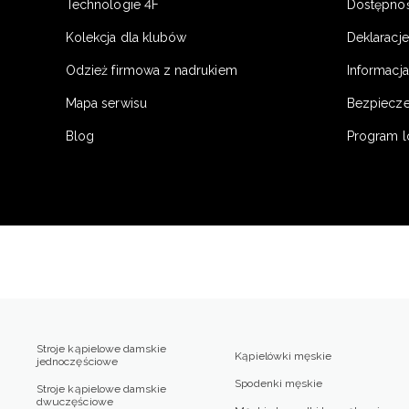
Technologie 4F
Dostępno
Kolekcja dla klubów
Deklaracj
Odzież firmowa z nadrukiem
Informacja
Mapa serwisu
Bezpiecz
Blog
Program l
Stroje kąpielowe damskie
Kąpielówki męskie
jednoczęściowe
Spodenki męskie
Stroje kąpielowe damskie
dwuczęściowe