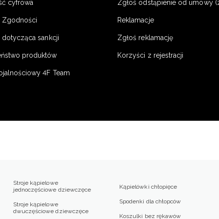
ść cyfrowa
Zgłoś odstąpienie od umowy (
e Zgodności
Reklamacje
 dotycząca sankcji
Zgłoś reklamację
eństwo produktów
Korzyści z rejestracji
ojalnościowy 4F Team
Stroje kąpielowe
Kąpielówki chłopięce
jednoczęściowe dziewczęce
Spodenki dla chłopców
Stroje kąpielowe
dwuczęściowe dziewczęce
Koszulki bez rękawów