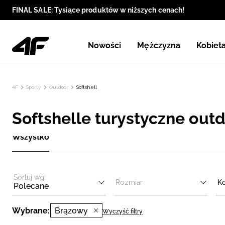
FINAL SALE: Tysiące produktów w niższych cenach!
Nowości
Mężczyzna
Kobiet
4F
Sporty
Outdoor
Softshell
Softshelle turystyczne outd
Wszystko
Sortuj wg:
Rozmiar
Ko
Polecane
Wybrane:
Brązowy
Wyczyść filtry