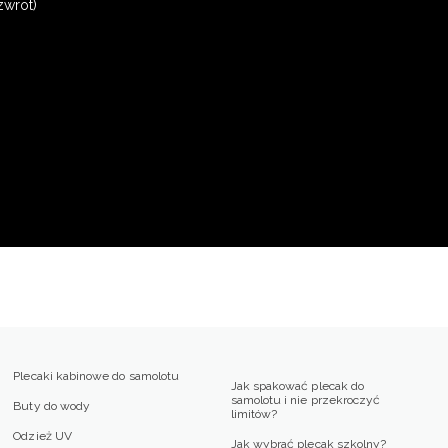
zwrot)
Plecaki kabinowe do samolotu
Jak spakować plecak do
samolotu i nie przekroczyć
Buty do wody
limitów?
Odzież UV
Jak wybrać plecak szkolny?