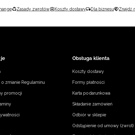
hange
Zasady zwrotów
Koszty dostawy
Dla biznesu
Znajdź 
je
Obsługa klienta
n
Koszty dostawy
a o zmianie Regulaminu
Formy płatności
y promocji
Karta podarunkowa
laminy
Składanie zamówień
rywatności
Odbiór w sklepie
Odstąpienie od umowy (zwrot) -