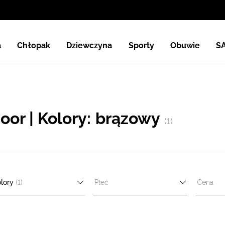
a
Chłopak
Dziewczyna
Sporty
Obuwie
S
oor | Kolory: brązowy
(1)
lory
(1)
Płeć
Cena