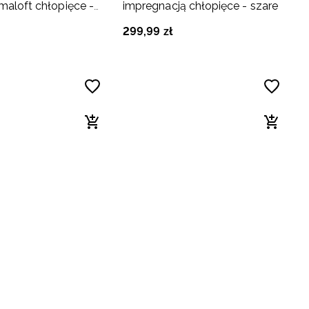
imaloft chłopięce -
impregnacją chłopięce - szare
khaki
299
,
99
zł