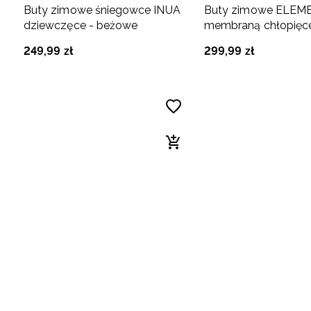
Buty zimowe śniegowce INUA
Buty zimowe ELEM
dziewczęce - beżowe
membraną chłopięce
brązowe
249
,
99
zł
299
,
99
zł