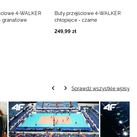
jściowe 4-WALKER
Buty przejściowe 4-WALKER
- granatowe
chłopięce - czarne
249
,
99
zł
Sprawdź wszystkie wpisy