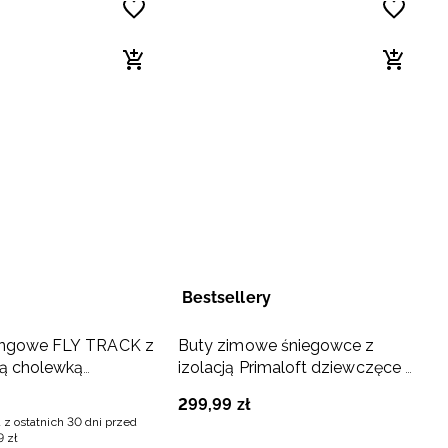
Bestsellery
kingowe FLY TRACK z
Buty zimowe śniegowce z
ą cholewką
izolacją Primaloft dziewczęce -
 białe
czarne
299
,
99
zł
 z ostatnich 30 dni przed
9
zł