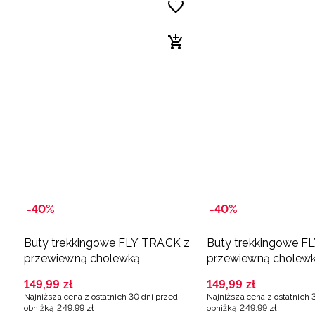
-40%
-40%
Buty trekkingowe FLY TRACK z
Buty trekkingowe F
przewiewną cholewką
przewiewną cholew
dziewczęce - beżowe
dziewczęce - różow
149
,
99
zł
149
,
99
zł
Najniższa cena z ostatnich 30 dni przed
Najniższa cena z ostatnich 
obniżką
249
,
99
zł
obniżką
249
,
99
zł