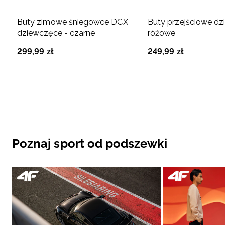
Buty zimowe śniegowce DCX
Buty przejściowe dz
dziewczęce - czarne
różowe
299
,
99
zł
249
,
99
zł
Poznaj sport od podszewki