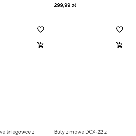
czarne
299
,
99
zł
we śniegowce z
Buty zimowe DCX-22 z