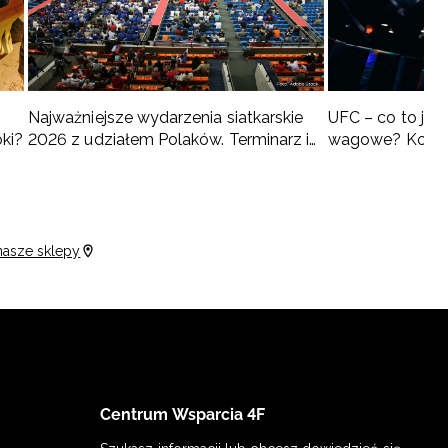
Najważniejsze wydarzenia siatkarskie
UFC – co to jest 
oki?
2026 z udziałem Polaków. Terminarz i
wagowe? Kompl
turnieje
nasze sklepy
Centrum Wsparcia 4F