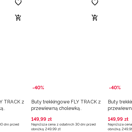
-40%
-40%
LY TRACK z
Buty trekkingowe FLY TRACK z
Buty trek
ką
przewiewną cholewką
przewiewn
e
chłopięce - granatowe
chłopięce -
149
,
99
zł
149
,
99
zł
30 dni przed
Najniższa cena z ostatnich 30 dni przed
Najniższa cena
obniżką
249
,
99
zł
obniżką
249
,
9