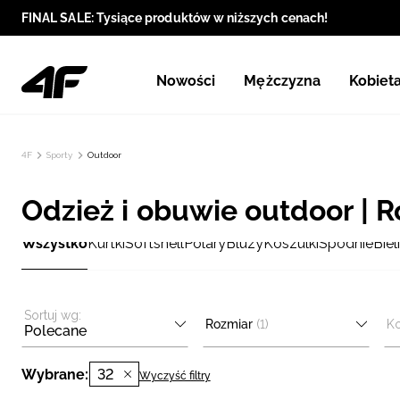
FINAL SALE: Tysiące produktów w niższych cenach!
Nowości
Mężczyzna
Kobiet
4F
Sporty
Outdoor
Odzież i obuwie outdoor | R
Wszystko
Kurtki
Softshell
Polary
Bluzy
Koszulki
Spodnie
Bie
Sortuj wg:
Rozmiar
(1)
Ko
Polecane
Wybrane:
32
Wyczyść filtry