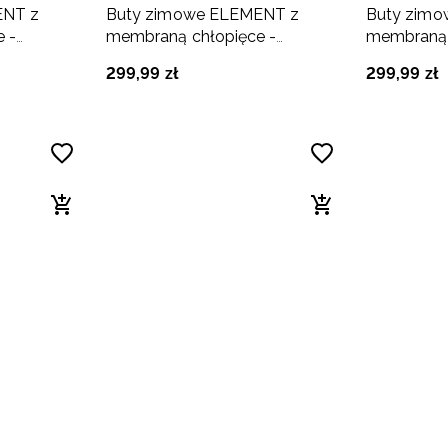
ENT z
Buty zimowe ELEMENT z
Buty zim
 -
membraną chłopięce -
membraną 
granatowe
299
,
99
zł
299
,
99
zł