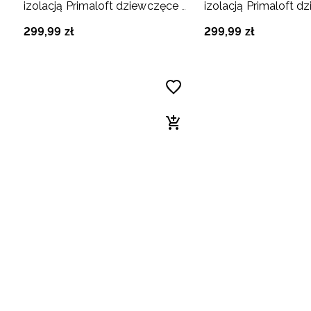
izolacją Primaloft dziewczęce -
izolacją Primaloft d
beżowe
fioletowe
299
,
99
zł
299
,
99
zł