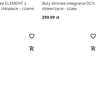
owe ELEMENT z
Buty zimowe śniegowce DCX
chłopięce - czarne
dziewczęce - szare
299
,
99
zł