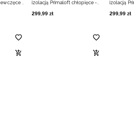
ziewczęce -
izolacją Primaloft chłopięce -
izolacją Pr
beżowe
oliwkowe/
299
,
99
zł
299
,
99
zł