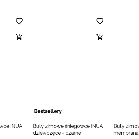
Bestsellery
owce INUA
Buty zimowe śniegowce INUA
Buty zim
dziewczęce - czarne
membraną 