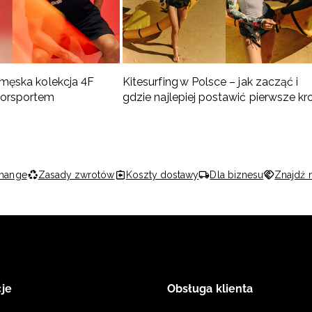
 męska kolekcja 4F
Kitesurfing w Polsce – jak zacząć i
torsportem
gdzie najlepiej postawić pierwsze kr
hange
Zasady zwrotów
Koszty dostawy
Dla biznesu
Znajdź 
je
Obsługa klienta