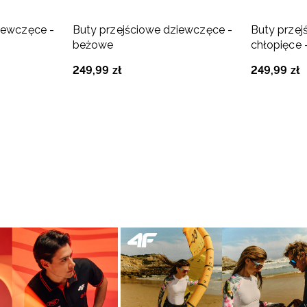
iewczęce -
Buty przejściowe dziewczęce -
Buty prze
beżowe
chłopięce 
249
,
99
zł
249
,
99
zł