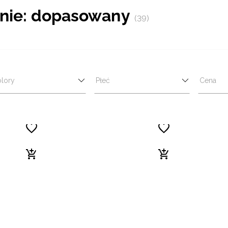
anie: dopasowany
(39)
lory
Płeć
Cena