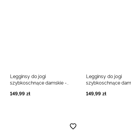
Legginsy do jogi
Legginsy do jogi
szybkoschnące damskie -
szybkoschnące dams
fioletowe
granatowe
149
,
99
zł
149
,
99
zł