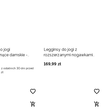
o jogi
Legginsy do jogi z
nące damskie -
rozszerzanymi nogawkami
damskie - czarne
169
,
99
zł
 z ostatnich 30 dni przed
zł