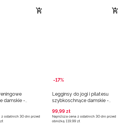
-17%
treningowe
Legginsy do jogi i pilatesu
 damskie -
szybkoschnące damskie -
niebieskie
99
,
99
zł
 z ostatnich 30 dni przed
Najniższa cena z ostatnich 30 dni przed
zł
obniżką
119
,
99
zł