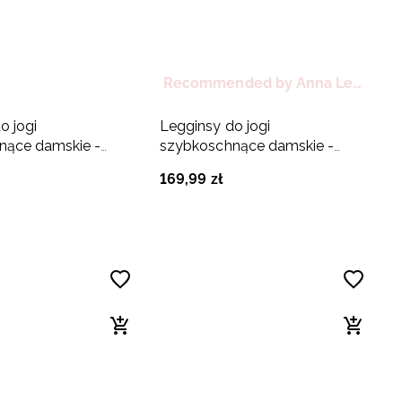
Recommended by Anna Lewandowska
o jogi
Legginsy do jogi
nące damskie -
szybkoschnące damskie -
niebieskie
169
,
99
zł