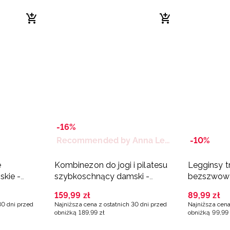
-16%
Recommended by Anna Lewandowska
-10%
e
Kombinezon do jogi i pilatesu
Legginsy 
kie -
szybkoschnący damski -
bezszwowe
czarny
niebieskie
159
,
99
zł
89
,
99
zł
30 dni przed
Najniższa cena z ostatnich 30 dni przed
Najniższa cena
obniżką
189
,
99
zł
obniżką
99
,
99