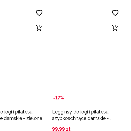
-17%
 jogi i pilatesu
Legginsy do jogi i pilatesu
 damskie - zielone
szybkoschnące damskie -
granatowe
99
,
99
zł