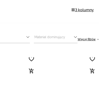
3 kolumny
Materiał dominujący
Więcej filtrów