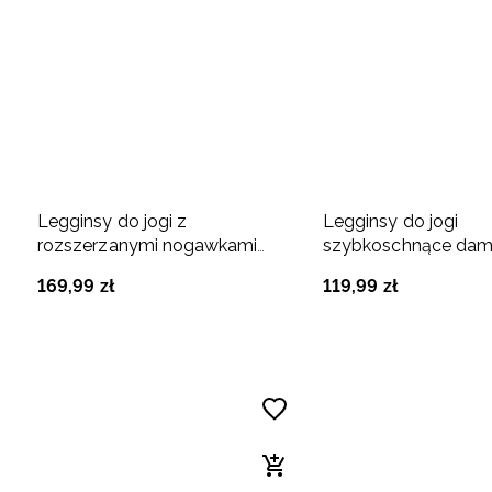
Legginsy do jogi z
Legginsy do jogi
rozszerzanymi nogawkami
szybkoschnące dams
damskie - niebieskie
czarne
169
,
99
zł
119
,
99
zł