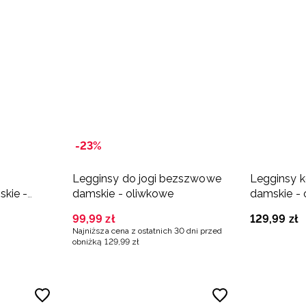
-23%
Legginsy do jogi bezszwowe
Legginsy ko
kie -
damskie - oliwkowe
damskie -
99
,
99
zł
129
,
99
zł
Najniższa cena z ostatnich 30 dni przed
obniżką
129
,
99
zł