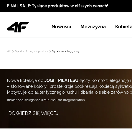
FINAL SALE: Tysiące produktów w niższych cenach!
Nowości
Mężczyzna
Kobiet
4F
Sporty
Joga i pilates
Spodnie i legginsy
Nowa kolekcja do
JOGI i PILATESU
łączy komfort, elegancję 
– stonowane kolory i proste kroje podkreślają kobiecą sylwet
Motywuje do autentycznego ruchu i dbania o siebie zarówno po
#balanced #elegance #minimalism #regeneration
DOWIEDZ SIĘ WIĘCEJ