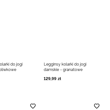
larki do jogi
Legginsy kolarki do jogi
 oliwkowe
damskie - granatowe
129
,
99
zł