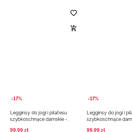
-17%
-17%
Legginsy do jogi i pilatesu
Legginsy do jogi i pi
szybkoschnące damskie -
szybkoschnące dams
czarne
zielone
99
,
99
zł
99
,
99
zł