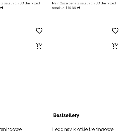
 z ostatnich 30 dni przed
Najniższa cena z ostatnich 30 dni przed
zł
obniżką
119
,
99
zł
Bestsellery
treningowe
Legginsy krótkie treningowe