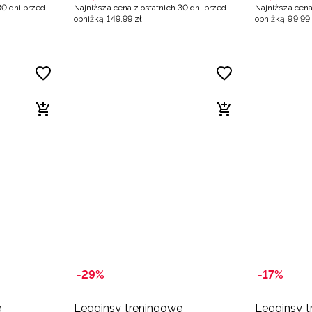
30 dni przed
Najniższa cena z ostatnich 30 dni przed
Najniższa cena
obniżką
149
,
99
zł
obniżką
99
,
99
-29%
-17%
e
Legginsy treningowe
Legginsy 