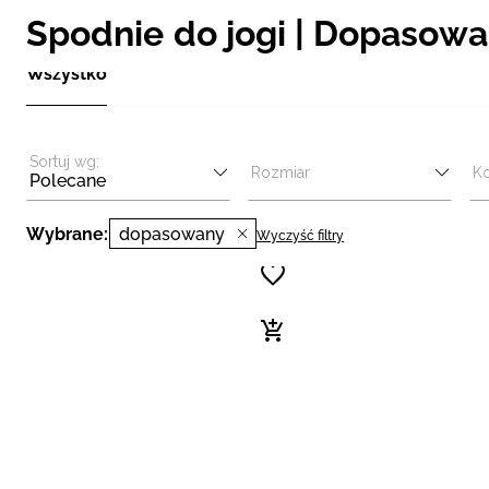
Spodnie do jogi | Dopasow
Wszystko
Sortuj wg:
Rozmiar
Ko
Polecane
Wybrane:
dopasowany
Wyczyść filtry