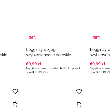
-25%
-25%
Legginsy do jogi
Legginsy d
kie -
szybkoschnące damskie -
szybkosch
czarne
różowe
89
,
99
zł
89
,
99
zł
Najniższa cena z ostatnich 30 dni przed
Najniższa cena
obniżką
119
,
99
zł
obniżką
119
,
99