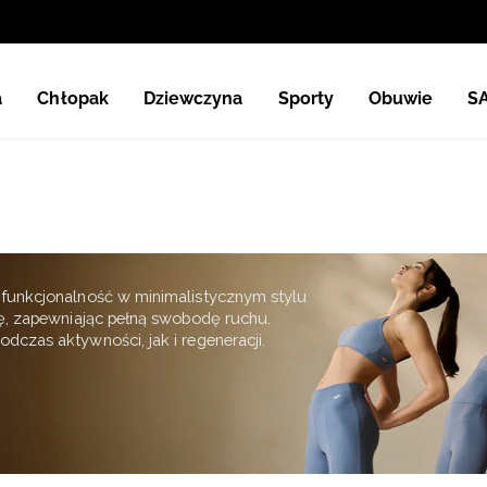
a
Chłopak
Dziewczyna
Sporty
Obuwie
S
i funkcjonalność w minimalistycznym stylu
kę, zapewniając pełną swobodę ruchu.
dczas aktywności, jak i regeneracji.