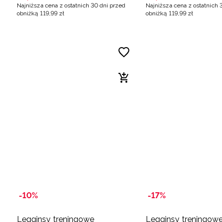
Najniższa cena z ostatnich 30 dni przed
Najniższa cena z ostatnich 
obniżką
119
,
99
zł
obniżką
119
,
99
zł
-10%
-17%
Legginsy treningowe
Legginsy treningow