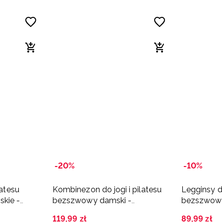
-20%
-10%
latesu
Kombinezon do jogi i pilatesu
Legginsy do
kie -
bezszwowy damski -
bezszwowe
granatowy
119
,
99
zł
89
,
99
zł