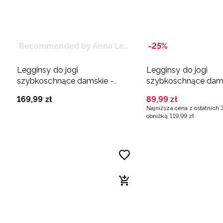
Recommended by Anna Lewandowska
-25%
Legginsy do jogi
Legginsy do jogi
szybkoschnące damskie -
szybkoschnące dams
czarne
miętowe
169
,
99
zł
89
,
99
zł
Najniższa cena z ostatnich 
obniżką
119
,
99
zł