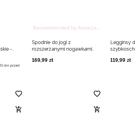
Recommended by Anna Lewandowska
Spodnie do jogi z
Legginsy d
kie -
rozszerzanymi nogawkami
szybkosch
damskie - niebieskie
niebieskie
169
,
99
zł
119
,
99
zł
30 dni przed