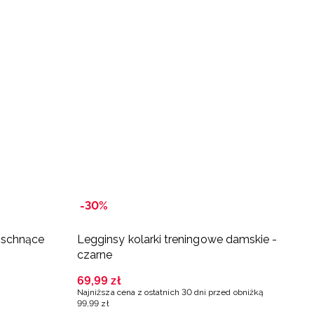
-
-30%
B
oschnące
Legginsy kolarki treningowe damskie -
L
czarne
d
69
,
99
zł
9
Najniższa cena z ostatnich 30 dni przed obniżką
Na
99
,
99
zł
14