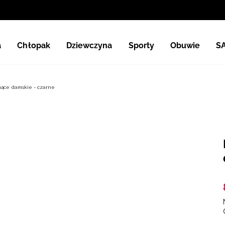
a
Chłopak
Dziewczyna
Sporty
Obuwie
S
hnące damskie - czarne