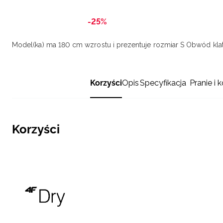
-25%
Model(ka) ma 180 cm wzrostu i prezentuje rozmiar S
Obwód klat
Korzyści
Opis
Specyfikacja
Pranie i 
Korzyści