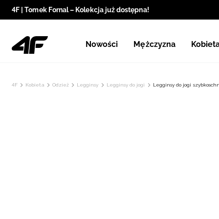
4F | Tomek Fornal – Kolekcja już dostępna!
Nowości
Mężczyzna
Kobiet
4F
Kobieta
Odzież
Legginsy
Legginsy do jogi
Legginsy do jogi szybkosc