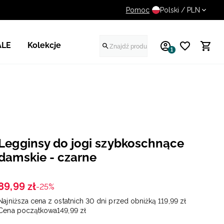
Pomoc
14 dni na darmowy zwrot
Polski / PLN
ALE
Kolekcje
1
Legginsy do jogi szybkoschnące
damskie - czarne
89
,
99
zł
-25%
Najniższa cena z ostatnich 30 dni przed obniżką
119
,
99
zł
Cena początkowa
149
,
99
zł