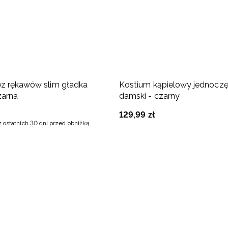
ez rękawów slim gładka
Kostium kąpielowy jednocz
zarna
damski - czarny
129
,
99
zł
z ostatnich 30 dni przed obniżką