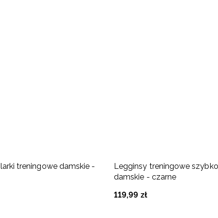
larki treningowe damskie -
Legginsy treningowe szybk
damskie - czarne
119
,
99
zł