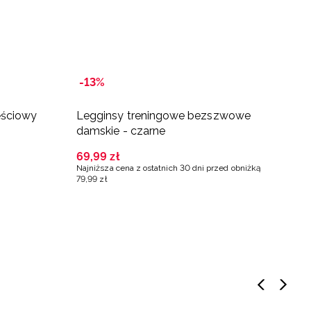
-13%
B
ęściowy
Legginsy treningowe bezszwowe
L
damskie - czarne
d
69
,
99
zł
9
Najniższa cena z ostatnich 30 dni przed obniżką
Na
79
,
99
zł
14