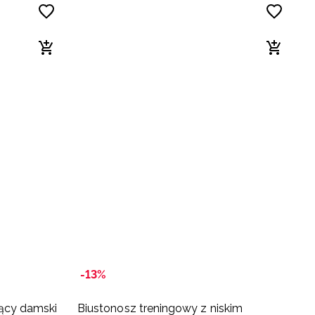
-13%
ący damski
Biustonosz treningowy z niskim
T