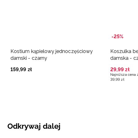
-25%
Kostium kąpielowy jednoczęściowy
Koszulka b
damski - czarny
damska - c
159
,
99
zł
29
,
99
zł
Najniższa cena 
39
,
99
zł
Odkrywaj dalej