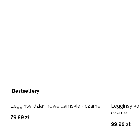
Bestsellery
Legginsy dzianinowe damskie - czarne
Legginsy ko
czarne
79
,
99
zł
99
,
99
zł