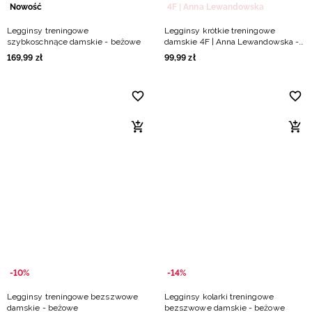
Nowość
4F | Anna Lewandowska
Legginsy treningowe
Legginsy krótkie treningowe
szybkoschnące damskie - beżowe
damskie 4F | Anna Lewandowska -
beżowe
169
,
99
zł
99
,
99
zł
-10%
-14%
Legginsy treningowe bezszwowe
Legginsy kolarki treningowe
damskie - beżowe
bezszwowe damskie - beżowe