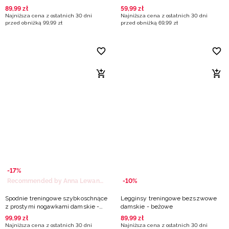
89
,
99
zł
59
,
99
zł
Najniższa cena z ostatnich 30 dni
Najniższa cena z ostatnich 30 dni
przed obniżką
99
,
99
zł
przed obniżką
69
,
99
zł
-17%
Recommended by Anna Lewandowska
-10%
Spodnie treningowe szybkoschnące
Legginsy treningowe bezszwowe
z prostymi nogawkami damskie -
damskie - beżowe
beżowe
99
,
99
zł
89
,
99
zł
Najniższa cena z ostatnich 30 dni
Najniższa cena z ostatnich 30 dni