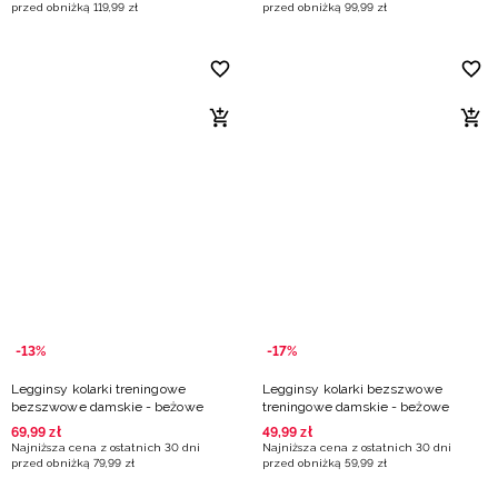
przed obniżką
119
,
99
zł
przed obniżką
99
,
99
zł
-13%
-17%
Legginsy kolarki treningowe
Legginsy kolarki bezszwowe
bezszwowe damskie - beżowe
treningowe damskie - beżowe
69
,
99
zł
49
,
99
zł
Najniższa cena z ostatnich 30 dni
Najniższa cena z ostatnich 30 dni
przed obniżką
79
,
99
zł
przed obniżką
59
,
99
zł