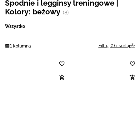
Spodnie i legginsy treningowe |
Niemiecki / EUR
Kolory: beżowy
(8)
Rumuński / RON
Wszystko
Słowacki / EUR
Filtruj (1) i sortuj
1 kolumna
Ukraiński / UAH