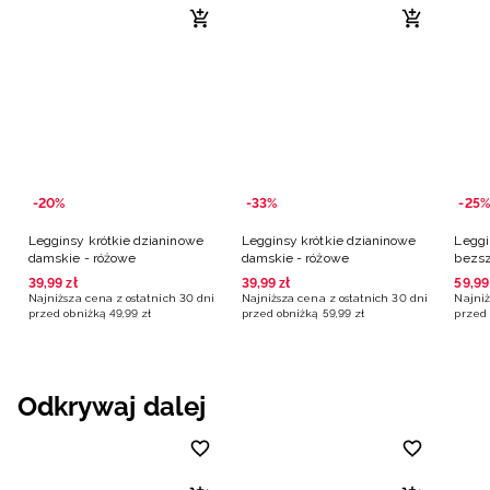
-20%
-33%
-25%
Legginsy krótkie dzianinowe
Legginsy krótkie dzianinowe
Leggi
damskie - różowe
damskie - różowe
bezs
fiole
39
,
99
zł
39
,
99
zł
59
,
99
Najniższa cena z ostatnich 30 dni
Najniższa cena z ostatnich 30 dni
Najniż
przed obniżką
49
,
99
zł
przed obniżką
59
,
99
zł
przed 
Odkrywaj dalej