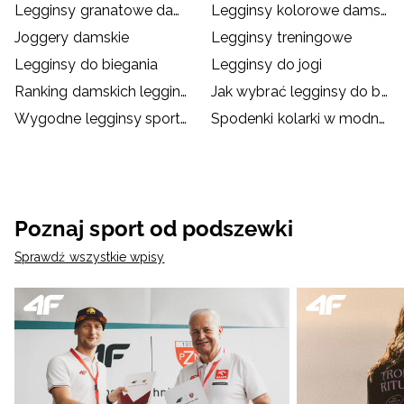
Legginsy granatowe damskie
Legginsy kolorowe damskie
Joggery damskie
Legginsy treningowe
Legginsy do biegania
Legginsy do jogi
Ranking damskich legginsów sportowych – top 5
Jak wybrać legginsy do biegania?
Wygodne legginsy sportowe dla dzieci
Spodenki kolarki w modnych stylizacjach
Poznaj sport od podszewki
Sprawdź wszystkie wpisy