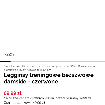
Niemiecki / EUR
Rumuński / RON
Słowacki / EUR
Ukraiński / UAH
-22%
Model(ka) ma 180 cm wzrostu i prezentuje rozmiar XS/S
Obwód klatki
piersiowej: 85 cm
Obwód talii: 64 cm
Legginsy treningowe bezszwowe
damskie - czerwone
69
,
99
zł
Najniższa cena z ostatnich 30 dni przed obniżką
89
,
99
zł
Cena początkowa
149
,
99
zł