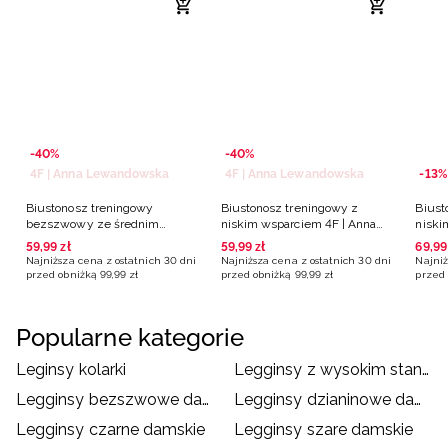
-40%
-40%
4F | Anna Lewandowska
4F | Anna Lewandowska
-13%
Biustonosz treningowy
Biustonosz treningowy z
Biust
bezszwowy ze średnim
niskim wsparciem 4F | Anna
niski
wsparciem 4F | Anna
Lewandowska - niebieski
59
,
99
zł
59
,
99
zł
69
,
99
Lewandowska - niebieski
Najniższa cena z ostatnich 30 dni
Najniższa cena z ostatnich 30 dni
Najniż
przed obniżką
99
,
99
zł
przed obniżką
99
,
99
zł
przed 
Popularne kategorie
Leginsy kolarki
Legginsy z wysokim stanem
Legginsy bezszwowe damskie
Legginsy dzianinowe damskie
Legginsy czarne damskie
Legginsy szare damskie