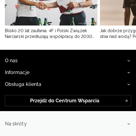
Blisko 20 lat zaufania. 4F i Polski Związek
Jak dobrze przyg
Narciarski przedłużają współpracę do 2030
dnia nad wodą? 
roku
O nas
Informacje
Obsługa klienta
Przejdź do Centrum Wsparcia
Na skróty