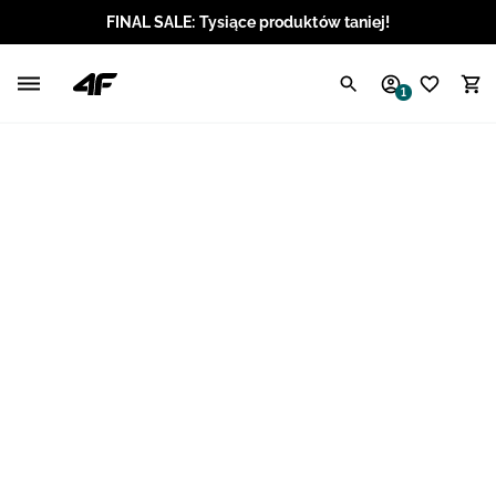
FINAL SALE: Tysiące produktów taniej!
Polski / PLN
1
Angielski / EUR
Angielski / USD
Angielski / GBP
Chorwacki / EUR
Czeski / CZK
Litewski / EUR
Łotewski / EUR