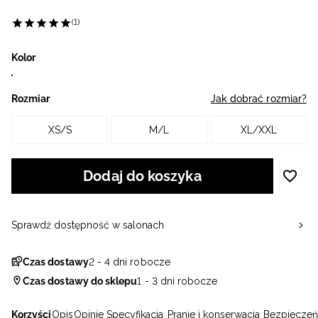
(1)
Kolor
Rozmiar
Jak dobrać rozmiar?
XS/S
M/L
XL/XXL
Dodaj do koszyka
Sprawdź dostępność w salonach
Czas dostawy
2 - 4 dni robocze
Czas dostawy do sklepu
1 - 3 dni robocze
Korzyści
Opis
Opinie
Specyfikacja
Pranie i konserwacja
Bezpieczeń