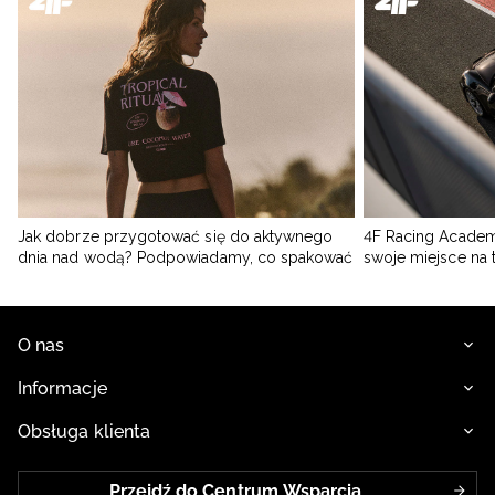
Jak dobrze przygotować się do aktywnego
4F Racing Academ
dnia nad wodą? Podpowiadamy, co spakować
swoje miejsce na 
O nas
Informacje
Obsługa klienta
Przejdź do Centrum Wsparcia