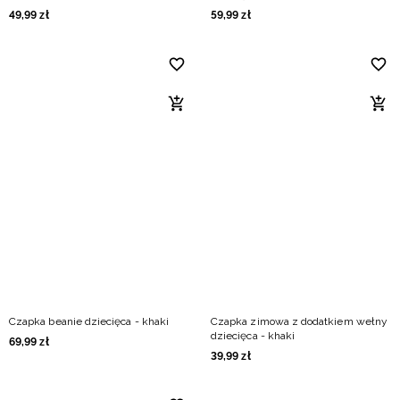
49
,
99
zł
59
,
99
zł
Czapka beanie dziecięca - khaki
Czapka zimowa z dodatkiem wełny
dziecięca - khaki
69
,
99
zł
39
,
99
zł