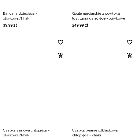
Bandana dziecięca -
Gogle narciarskie z powłoką
oliwkowa/khaki
lustrzaną dziecięce - oliwkowe
39
,
99
zł
249
,
99
zł
Czapka zimowa chłopięca -
Czapka beanie odblaskowa
oliwkowa/khaki
chłopięca - khaki