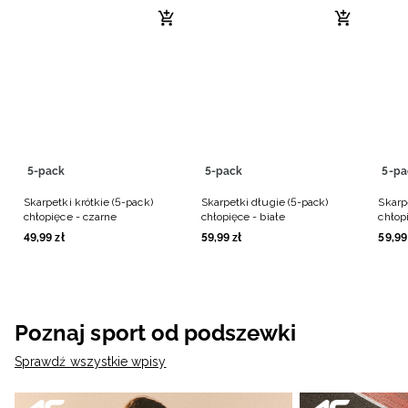
5-pack
5-pack
5-pa
Skarpetki krótkie (5-pack)
Skarpetki długie (5-pack)
Skarp
chłopięce - czarne
chłopięce - białe
chłop
49
,
99
zł
59
,
99
zł
59
,
99
Poznaj sport od podszewki
Sprawdź wszystkie wpisy