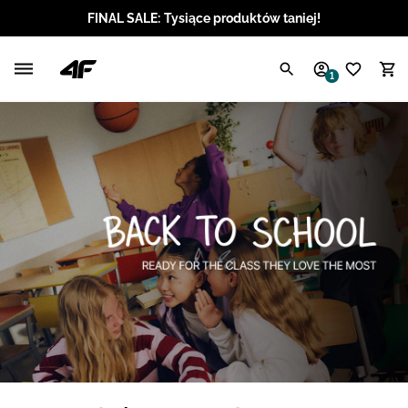
FINAL SALE: Tysiące produktów taniej!
Polski / PLN
1
Angielski / EUR
Angielski / USD
Angielski / GBP
Chorwacki / EUR
Czeski / CZK
Litewski / EUR
Łotewski / EUR