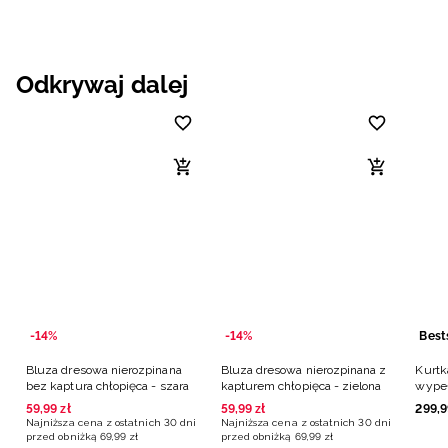
Odkrywaj dalej
-14%
-14%
Best
Bluza dresowa nierozpinana
Bluza dresowa nierozpinana z
Kurtk
bez kaptura chłopięca - szara
kapturem chłopięca - zielona
wype
chłop
59
,
99
zł
59
,
99
zł
299
,
9
Najniższa cena z ostatnich 30 dni
Najniższa cena z ostatnich 30 dni
przed obniżką
69
,
99
zł
przed obniżką
69
,
99
zł