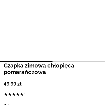
Niemiecki / EUR
Rumuński / RON
Słowacki / EUR
Ukraiński / UAH
Czapka zimowa chłopięca -
pomarańczowa
49
,
99
zł
(1)