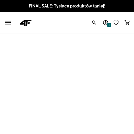
FINAL SALE: Tysiące produktów taniej!
Polski / PLN
1
Angielski / EUR
Angielski / USD
Angielski / GBP
Chorwacki / EUR
Czeski / CZK
Litewski / EUR
Łotewski / EUR