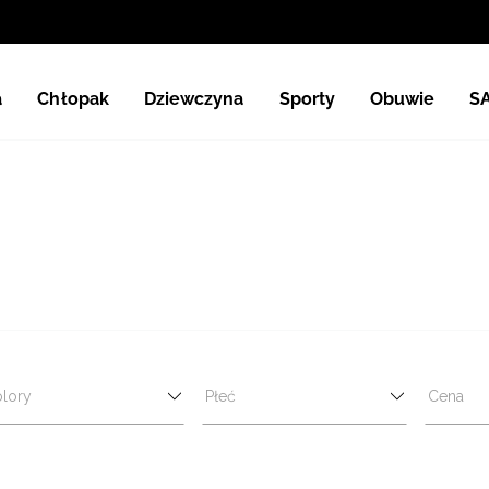
a
Chłopak
Dziewczyna
Sporty
Obuwie
S
lory
Płeć
Cena