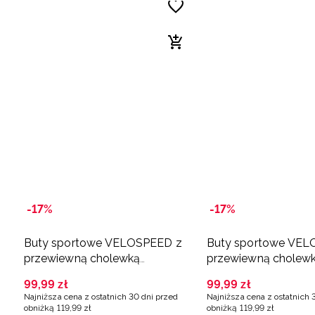
-17%
-17%
Buty sportowe VELOSPEED z
Buty sportowe VEL
przewiewną cholewką
przewiewną cholew
chłopięce - szare
chłopięce - granato
99
,
99
zł
99
,
99
zł
Najniższa cena z ostatnich 30 dni przed
Najniższa cena z ostatnich 
obniżką
119
,
99
zł
obniżką
119
,
99
zł