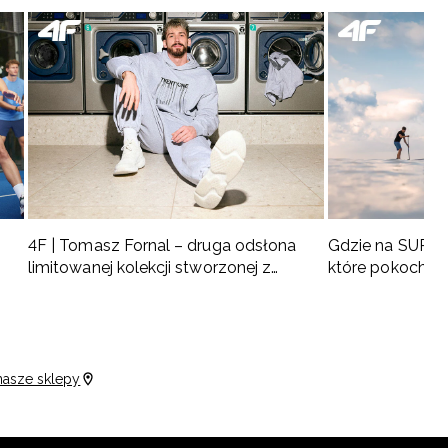
4F | Tomasz Fornal – druga odsłona
Gdzie na SUP w 
limitowanej kolekcji stworzonej z
które pokochas
naszym ambasadorem
nasze sklepy