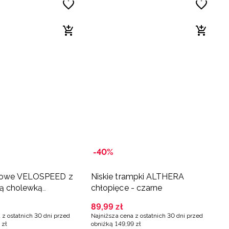
-40%
towe VELOSPEED z
Niskie trampki ALTHERA
ą cholewką
chłopięce - czarne
e - różowe
89
,
99
zł
 z ostatnich 30 dni przed
Najniższa cena z ostatnich 30 dni przed
zł
obniżką
149
,
99
zł