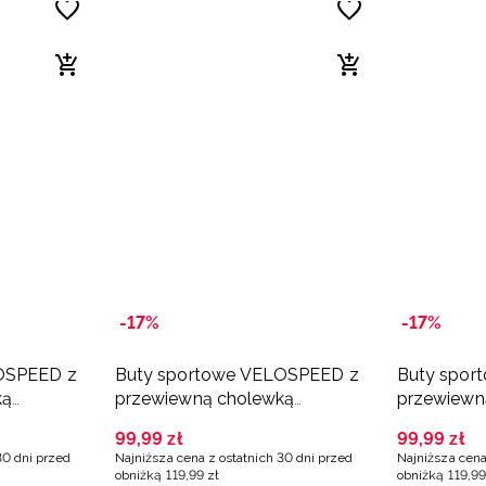
-17%
-17%
OSPEED z
Buty sportowe VELOSPEED z
Buty spor
ką
przewiewną cholewką
przewiewn
we
dziewczęce - białe
dziewczęc
99
,
99
zł
99
,
99
zł
30 dni przed
Najniższa cena z ostatnich 30 dni przed
Najniższa cena
obniżką
119
,
99
zł
obniżką
119
,
99