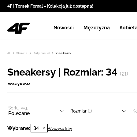
4F | Tomek Fornal – Kolekcja już dostępna!
Nowości
Mężczyzna
Kobiet
4F
Obuwie
Buty casual
Sneakersy
Sneakersy | Rozmiar: 34
(21)
Wszystko
Sortuj wg:
Rozmiar
(1)
Ko
Polecane
Wybrane:
34
Wyczyść filtry