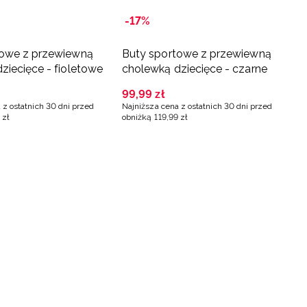
-17%
towe z przewiewną
Buty sportowe z przewiewną
ziecięce - fioletowe
cholewką dziecięce - czarne
99
,
99
zł
 z ostatnich 30 dni przed
Najniższa cena z ostatnich 30 dni przed
zł
obniżką
119
,
99
zł