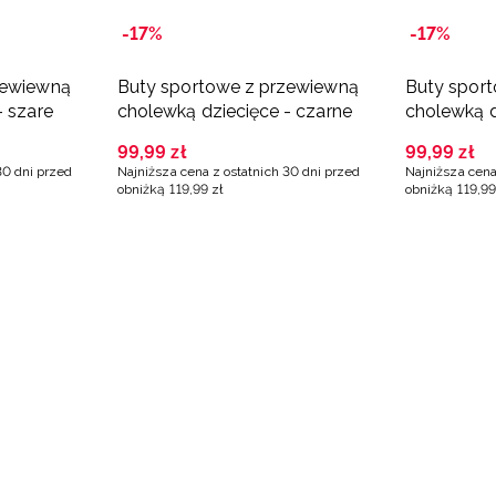
-17%
-17%
zewiewną
Buty sportowe z przewiewną
Buty spor
- szare
cholewką dziecięce - czarne
cholewką d
99
,
99
zł
99
,
99
zł
30 dni przed
Najniższa cena z ostatnich 30 dni przed
Najniższa cena
obniżką
119
,
99
zł
obniżką
119
,
99