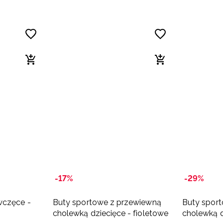
-17%
-29%
wczęce -
Buty sportowe z przewiewną
Buty spor
cholewką dziecięce - fioletowe
cholewką d