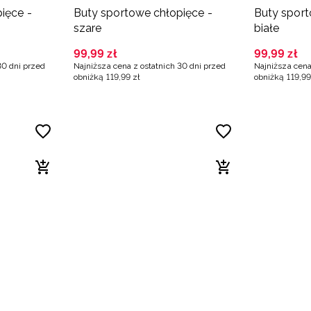
ięce -
Buty sportowe chłopięce -
Buty sport
szare
białe
99
,
99
zł
99
,
99
zł
30 dni przed
Najniższa cena z ostatnich 30 dni przed
Najniższa cena
obniżką
119
,
99
zł
obniżką
119
,
99