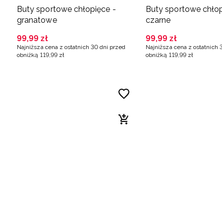
Buty sportowe chłopięce -
Buty sportowe chłop
granatowe
czarne
99
,
99
zł
99
,
99
zł
Najniższa cena z ostatnich 30 dni przed
Najniższa cena z ostatnich 
obniżką
119
,
99
zł
obniżką
119
,
99
zł